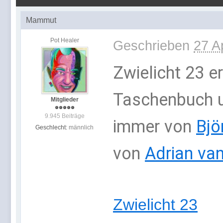
Mammut
Pot Healer
Geschrieben
27 A
Zwielicht 23 e
Taschenbuch un
Mitglieder
9.945 Beiträge
immer von
Bjö
Geschlecht:
männlich
von
Adrian v
Zwielicht 23