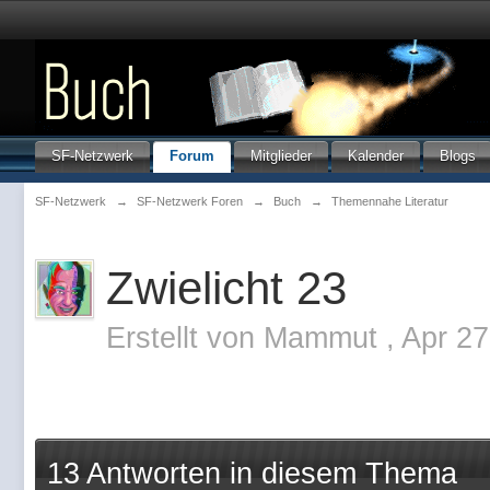
SF-Netzwerk
Forum
Mitglieder
Kalender
Blogs
SF-Netzwerk
→
SF-Netzwerk Foren
→
Buch
→
Themennahe Literatur
Zwielicht 23
Erstellt von
Mammut
,
Apr 27
13 Antworten in diesem Thema