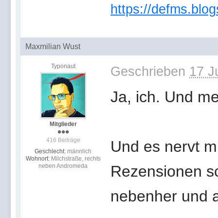
https://defms.blog
Maxmilian Wust
Typonaut
Geschrieben
17 J
Ja, ich. Und me
Mitglieder
416 Beiträge
Und es nervt m
Geschlecht:
männlich
Wohnort:
Milchstraße, rechts
neben Andromeda
Rezensionen sch
nebenher und 