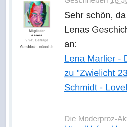
Geschrieben
18 J
Sehr schön, da 
Lenas Geschich
Mitglieder
9.945 Beiträge
an:
Geschlecht:
männlich
Lena Marlier -
zu "Zwielicht 
Schmidt - Love
Die Moderproz-Ak