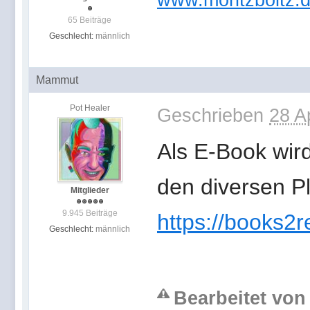
www.moritzboltz.
65 Beiträge
Geschlecht:
männlich
Mammut
Pot Healer
Geschrieben
28 A
Als E-Book wir
den diversen Pl
Mitglieder
9.945 Beiträge
https://books2
Geschlecht:
männlich
Bearbeitet von