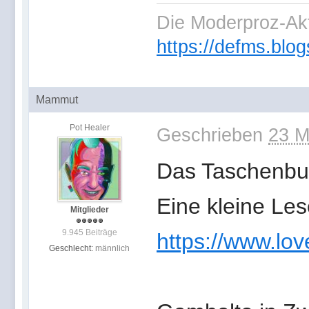
Die Moderproz-Ak
https://defms.blog
Mammut
Pot Healer
Geschrieben
23 M
Das Taschenbuc
Eine kleine Les
Mitglieder
9.945 Beiträge
https://www.lo
Geschlecht:
männlich