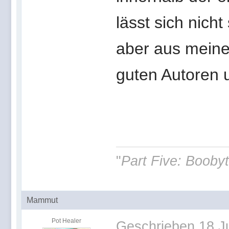
lässt sich nicht
aber aus meiner
guten Autoren 
"
Part Five: Boobyt
Mammut
Pot Healer
Geschrieben
18 J