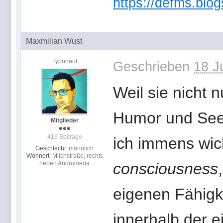
https://defms.blog
Maxmilian Wust
Typonaut
Geschrieben
18 J
Weil sie nicht n
Humor und Seele
Mitglieder
416 Beiträge
ich immens wich
Geschlecht:
männlich
Wohnort:
Milchstraße, rechts
neben Andromeda
consciousness
eigenen Fähigk
innerhalb der e