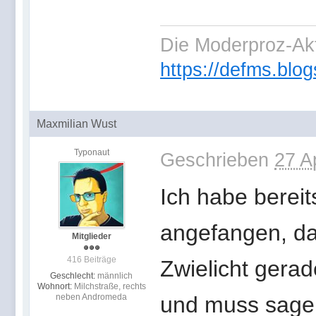
Die Moderproz-Ak
https://defms.blog
Maxmilian Wust
Typonaut
Geschrieben
27 A
Ich habe berei
angefangen, dar
Mitglieder
416 Beiträge
Zwielicht gera
Geschlecht:
männlich
Wohnort:
Milchstraße, rechts
neben Andromeda
und muss sagen