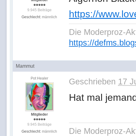
Mitglieder
9.945 Beiträge
https://www.lo
Geschlecht:
männlich
Die Moderproz-Ak
https://defms.blog
Mammut
Pot Healer
Geschrieben
17 J
Hat mal jemand
Mitglieder
9.945 Beiträge
Die Moderproz-Ak
Geschlecht:
männlich