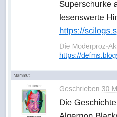
Superschurke au
lesenswerte Hi
https://scilogs
Die Moderproz-Ak
https://defms.blog
Mammut
Pot Healer
Geschrieben
30 M
Die Geschichte
Algernon Blackw