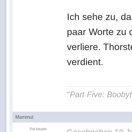
Ich sehe zu, da
paar Worte zu 
verliere. Thor
verdient.
"
Part Five: Boobyt
Mammut
Pot Healer