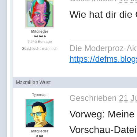
Wie hat dir die
Mitglieder
9.945 Beiträge
Die Moderproz-Ak
Geschlecht:
männlich
https://defms.blog
Maxmilian Wust
Typonaut
Geschrieben
21 J
Vorweg: Meine 
Vorschau-Datei,
Mitglieder