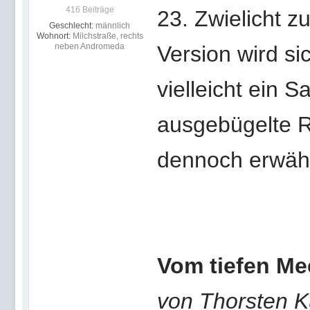
416 Beiträge
23. Zwielicht z
Geschlecht:
männlich
Wohnort:
Milchstraße, rechts
neben Andromeda
Version wird si
vielleicht ein 
ausgebügelte Re
dennoch erwäh
Vom tiefen Me
von Thorsten K