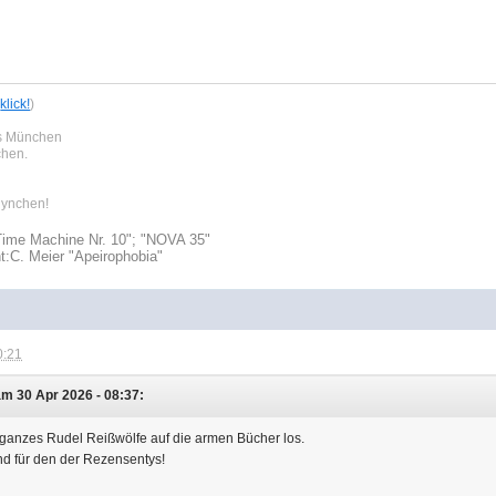
,
klick!
)
us München
chen.
 lynchen!
Time Machine Nr. 10"; "NOVA 35"
t:
C. Meier "Apeirophobia"
0:21
m 30 Apr 2026 - 08:37:
 ganzes Rudel Reißwölfe auf die armen Bücher los.
nd für den der Rezensentys!