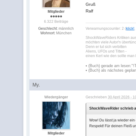
Gruß
Ralf
Mitglieder
6.322 Beiträge
Geschlecht:
männlich
Verwarnungscounter: 2 (
klick!
Wohnort:
München
ShockWaveRiders Kritiken a
möchten viele Autor'n übertün
Denn er tut sich verbitten
Aliens, UFOs und Titten -
einen Kerl wie den sollte man
•
(Buch) gerade am lesen:
"!
•
(Buch) als nächstes geplan
My.
Wiedergänger
Geschrieben
30 April 2026 - 1
ShockWaveRider schrieb a
Wow! Du lässt ja wieder ein
Respekt! Für deinen Fleiß u
Mitglieder