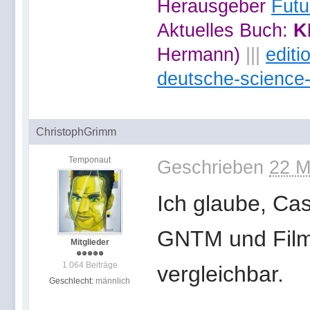
Herausgeber
Futu
Aktuelles Buch:
K
Hermann)
|||
edit
deutsche-science-
ChristophGrimm
Temponaut
Geschrieben
22 M
Ich glaube, Ca
GNTM und Film-
Mitglieder
1.064 Beiträge
vergleichbar.
Geschlecht:
männlich