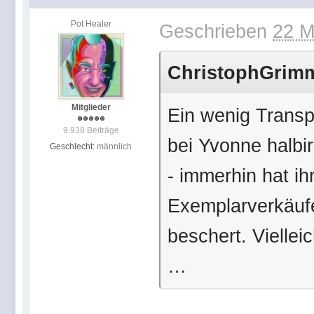
Pot Healer
Geschrieben
22 M
ChristophGrimm 
Mitglieder
Ein wenig Transp
9.938 Beiträge
bei Yvonne halbi
Geschlecht:
männlich
- immerhin hat ihr
Exemplarverkäuf
beschert. Vielle
…