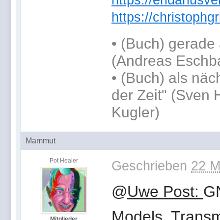
https://eridanusve
https://christoph
•
(Buch) gerade 
(Andreas Eschb
•
(Buch) als näc
der Zeit" (Sven 
Kugler)
Mammut
Pot Healer
Geschrieben
22 M
@
Uwe Post:
GN
Models, Transm
Mitglieder