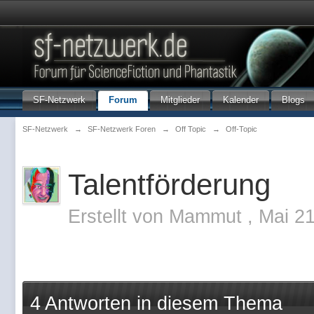
SF-Netzwerk
Forum
Mitglieder
Kalender
Blogs
SF-Netzwerk
→
SF-Netzwerk Foren
→
Off Topic
→
Off-Topic
Talentförderung
Erstellt von
Mammut
,
Mai 2
4 Antworten in diesem Thema