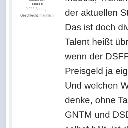
9.938 Beiträge
der aktuellen S
Geschlecht:
männlich
Das ist doch di
Talent heißt ü
wenn der DSFP k
Preisgeld ja ei
Und welchen W
denke, ohne Tal
GNTM und DSDS