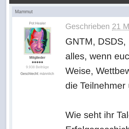
Mammut
Pot Healer
Geschrieben
21 M
GNTM, DSDS, L
alles, wenn euc
Mitglieder
9.938 Beiträge
Weise, Wettbew
Geschlecht:
männlich
die Teilnehmer 
Wie seht ihr Ta