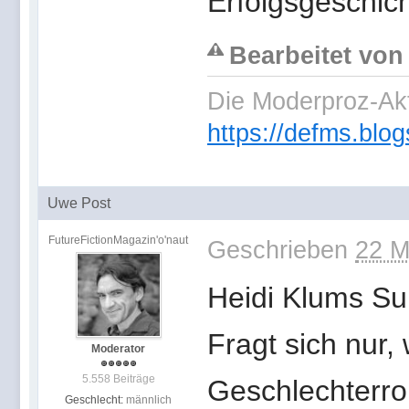
Erfolgsgeschic
Bearbeitet von
Die Moderproz-Ak
https://defms.blog
Uwe Post
FutureFictionMagazin'o'naut
Geschrieben
22 M
Heidi Klums Su
Fragt sich nur,
Moderator
5.558 Beiträge
Geschlechterrol
Geschlecht:
männlich