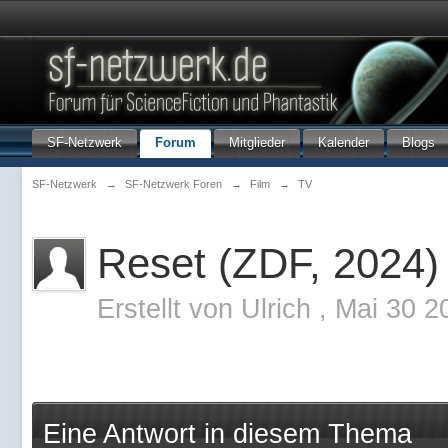
SF-Netzwerk
Forum
Mitglieder
Kalender
Blogs
SF-Netzwerk
→
SF-Netzwerk Foren
→
Film
→
TV
Reset (ZDF, 2024)
Erstellt von
Ulrich
,
Mai 30 2
Eine Antwort in diesem Thema