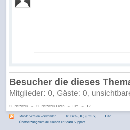
Besucher die dieses Thema
Mitglieder: 0, Gäste: 0, unsichtbar
SF-Netzwerk
→
SF-Netzwerk Foren
→
Film
→
TV
Mobile Version verwenden
Deutsch (DU) (COPY)
Hilfe
Übersetzung vom deutschen IP.Board Support