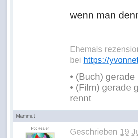
wenn man denn n
Ehemals rezension
bei
https://yvonne
•
(Buch) gerade 
• (Film) gerade
rennt
Mammut
Pot Healer
Geschrieben
19 J