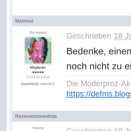
Mammut
Pot Healer
Geschrieben
18 J
Bedenke, eine
noch nicht zu e
Mitglieder
9.944 Beiträge
Die Moderproz-Ak
Geschlecht:
männlich
https://defms.blog
Rezensionsnerdista
Yvonne