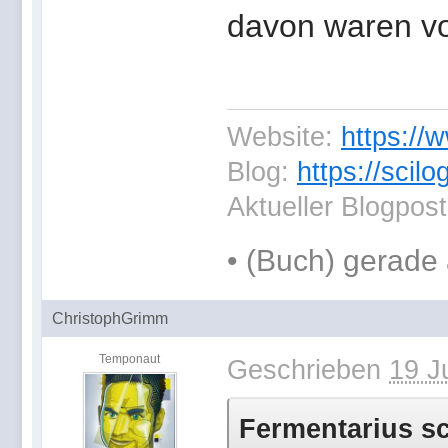
davon waren vo
Website:
https://
Blog:
https://scil
Aktueller Blogpos
•
(Buch) gerade 
ChristophGrimm
Temponaut
Geschrieben
19 J
Fermentarius sc