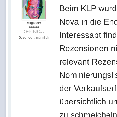
Beim KLP wurde
Nova in die En
Mitglieder
9.944 Beiträge
Interessabt fin
Geschlecht:
männlich
Rezensionen nic
relevant Rezen
Nominierungsli
der Verkaufser
übersichtlich 
zu schmeicheln