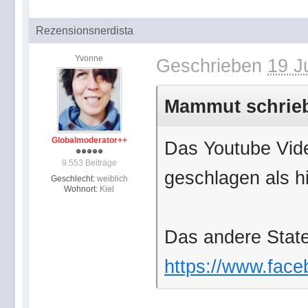
Rezensionsnerdista
Yvonne
Geschrieben
19 J
Mammut schrieb 
Globalmoderator++
Das Youtube Vid
9.553 Beiträge
geschlagen als hi
Geschlecht:
weiblich
Wohnort:
Kiel
Das andere State
https://www.face