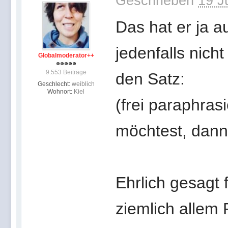
Geschrieben
19 J
Das hat er ja a
jedenfalls nich
Globalmoderator++
9.553 Beiträge
den Satz:
Geschlecht:
weiblich
Wohnort:
Kiel
(frei paraphras
möchtest, dann 
Ehrlich gesagt 
ziemlich allem 