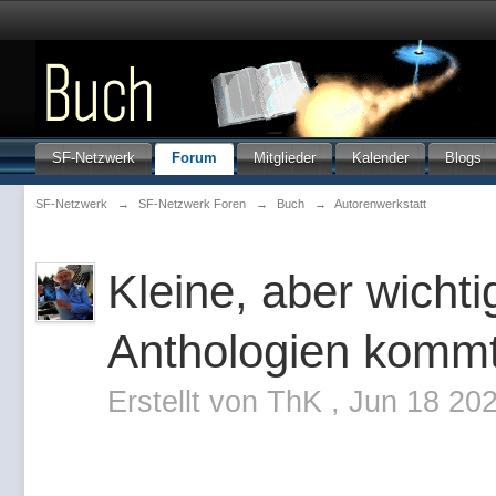
SF-Netzwerk
Forum
Mitglieder
Kalender
Blogs
SF-Netzwerk
→
SF-Netzwerk Foren
→
Buch
→
Autorenwerkstatt
Kleine, aber wicht
Anthologien kommt
Erstellt von
ThK
,
Jun 18 202