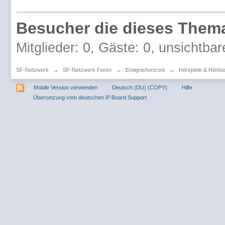
Besucher die dieses Thema
Mitglieder: 0, Gäste: 0, unsichtbar
SF-Netzwerk
→
SF-Netzwerk Foren
→
Ereignishorizont
→
Hörspiele & Hörbü
Mobile Version verwenden
Deutsch (DU) (COPY)
Hilfe
Übersetzung vom deutschen IP.Board Support