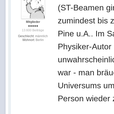
(ST-Beamen gin
zumindest bis 
Mitglieder
13.600 Beiträge
Pine u.A.. Im 
Geschlecht:
männlich
Wohnort:
Berlin
Physiker-Autor
unwahrscheinli
war - man bräu
Universums um
Person wieder