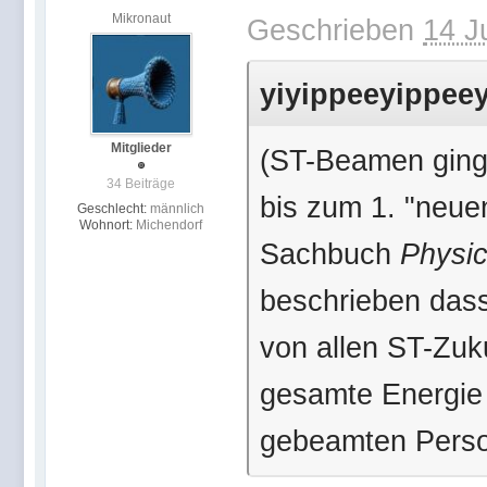
Mikronaut
Geschrieben
14 J
yiyippeeyippeey
Mitglieder
(ST-Beamen ging 
34 Beiträge
bis zum 1. "neuen
Geschlecht:
männlich
Wohnort:
Michendorf
Sachbuch
Physic
beschrieben das
von allen ST-Zuk
gesamte Energie
gebeamten Perso