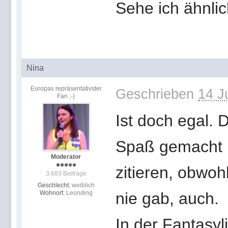
Sehe ich ähnl
Nina
Europas repräsentativster
Geschrieben
14 J
Fan ;-)
Ist doch egal.
Spaß gemacht u
Moderator
zitieren, obwoh
3.683 Beiträge
Geschlecht:
weiblich
Wohnort:
Leonding
nie gab, auch.
In der Fantasyli