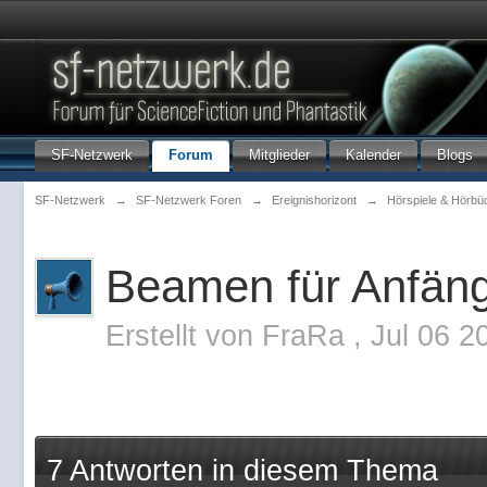
SF-Netzwerk
Forum
Mitglieder
Kalender
Blogs
SF-Netzwerk
→
SF-Netzwerk Foren
→
Ereignishorizont
→
Hörspiele & Hörbü
Beamen für Anfän
Erstellt von
FraRa
,
Jul 06 2
7 Antworten in diesem Thema