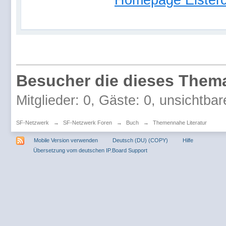
Homepage Elster
Besucher die dieses Thema
Mitglieder: 0, Gäste: 0, unsichtbar
SF-Netzwerk
→
SF-Netzwerk Foren
→
Buch
→
Themennahe Literatur
Mobile Version verwenden
Deutsch (DU) (COPY)
Hilfe
Übersetzung vom deutschen IP.Board Support