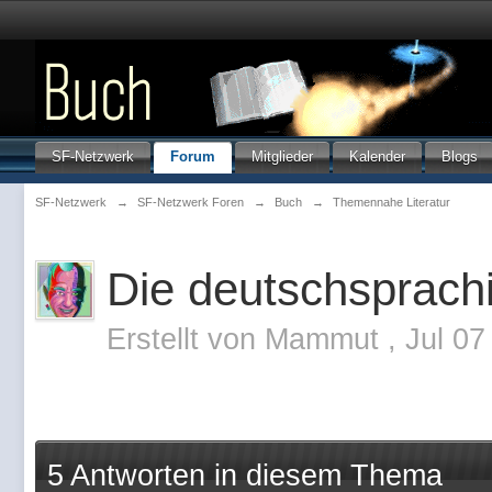
SF-Netzwerk
Forum
Mitglieder
Kalender
Blogs
SF-Netzwerk
→
SF-Netzwerk Foren
→
Buch
→
Themennahe Literatur
Die deutschsprach
Erstellt von
Mammut
,
Jul 07
5 Antworten in diesem Thema