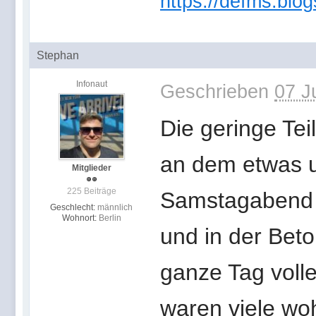
https://defms.blog
Stephan
Infonaut
Geschrieben
07 J
Die geringe Tei
an dem etwas u
Mitglieder
225 Beiträge
Samstagabend 
Geschlecht:
männlich
Wohnort:
Berlin
und in der Beto
ganze Tag volle
waren viele woh