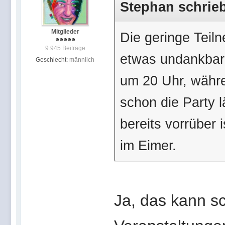
Stephan schrieb
Mitglieder
Die geringe Teil
9.945 Beiträge
etwas undankbar
Geschlecht:
männlich
um 20 Uhr, währe
schon die Party l
bereits vorrüber 
im Eimer.
Ja, das kann sc