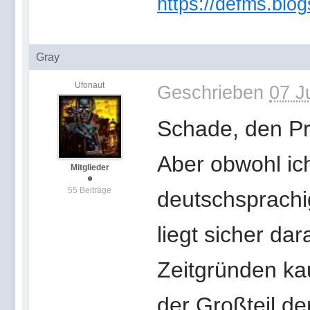
https://defms.blog
Gray
Ufonaut
Geschrieben
07 J
Schade, den Pr
Aber obwohl ich
Mitglieder
55 Beiträge
deutschsprachi
liegt sicher da
Zeitgründen ka
der Großteil de