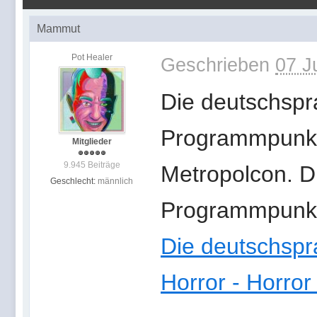
Mammut
Pot Healer
Geschrieben
07 J
Die deutschspr
Programmpunkt
Mitglieder
9.945 Beiträge
Metropolcon. D
Geschlecht:
männlich
Programmpunkt f
Die deutschspr
Horror - Horror