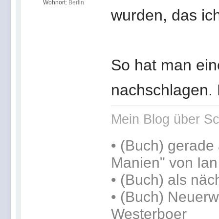
Wohnort:
Berlin
wurden, das ic
So hat man ein
nachschlagen. D
Mein Blog über Sc
•
(Buch) gerade 
Manien" von Ia
•
(Buch) als näc
• (Buch) Neuerw
Westerboer