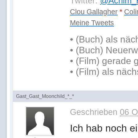
Twitter:
@Achim_H
Clou Gallagher
*
Coli
Meine Tweets
•
(Buch) als näc
• (Buch) Neuerw
• (Film) gerade
• (Film) als näch
Gast_Gast_Moonchild_*_*
Geschrieben
06 O
Ich hab noch e