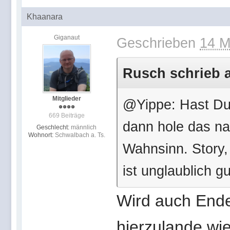
Khaanara
Giganaut
Geschrieben
14 M
Rusch schrieb a
Mitglieder
@Yippe: Hast Du
669 Beiträge
dann hole das nac
Geschlecht:
männlich
Wohnort:
Schwalbach a. Ts.
Wahnsinn. Story, 
ist unglaublich 
Wird auch Ende
hierzulande wie