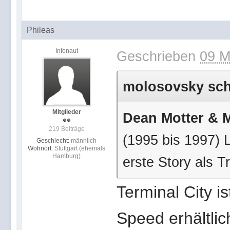
Phileas
Infonaut
Geschrieben
09 M
molosovsky schr
Mitglieder
Dean Motter & M
219 Beiträge
(1995 bis 1997) L
Geschlecht:
männlich
Wohnort:
Stuttgart (ehemals
Hamburg)
erste Story als T
Terminal City i
Speed erhältlic