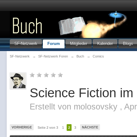
SF-Netzwerk
Forum
Mitglieder
Kalender
Blogs
SF-Netzwerk
→
SF-Netzwerk Foren
→
Buch
→
Comics
Science Fiction im
Erstellt von
molosovsky
,
Apr
VORHERIGE
NÄCHSTE
Seite 2 von 3
1
2
3