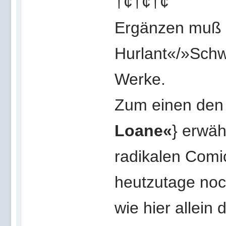
†¢†¢†¢
Ergänzen muß i
Hurlant«/»Schw
Werke.
Zum einen den 
Loane«
} erwä
radikalen Comi
heutzutage noc
wie hier allein 