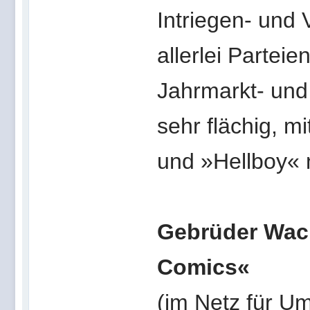
Intriegen- und
allerlei Partei
Jahrmarkt- und
sehr flächig, m
und »Hellboy« n
Gebrüder Wach
Comics«
(im Netz für Um