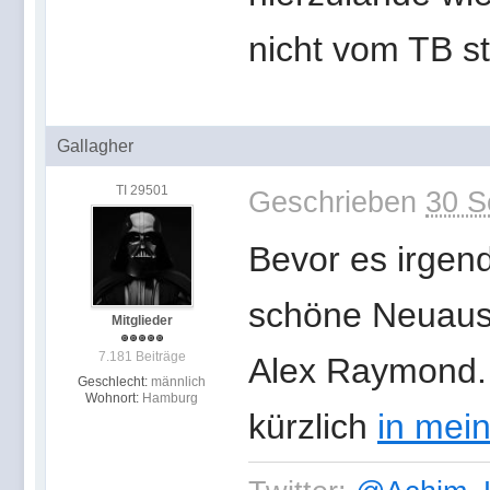
nicht vom TB s
Gallagher
TI 29501
Geschrieben
30 S
Bevor es irgend
schöne Neuaus
Mitglieder
7.181 Beiträge
Alex Raymond. 
Geschlecht:
männlich
Wohnort:
Hamburg
kürzlich
in mei