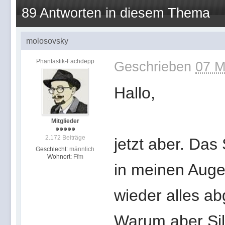
89 Antworten in diesem Thema
molosovsky
Phantastik-Fachdepp
Geschrieben
07 M
Hallo,
Mitglieder
2.172 Beiträge
jetzt aber. Das
Geschlecht:
männlich
Wohnort:
Ffm
in meinen Auge
wieder alles a
Warum aber Sil