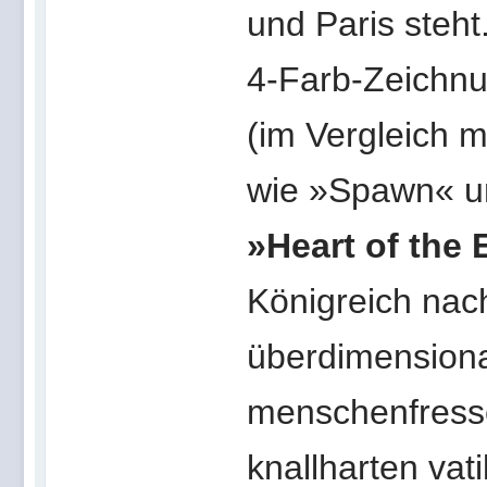
und Paris steh
4-Farb-Zeichnu
(im Vergleich m
wie »Spawn« u
»Heart of the 
Königreich nac
überdimension
menschenfresse
knallharten vat