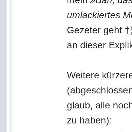
mein
»Bäh, das 
umlackiertes 
Gezeter geht †
an dieser Expli
Weitere kürzer
(abgeschlossene
glaub, alle noc
zu haben):