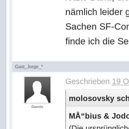
nämlich leider 
Sachen SF-Com
finde ich die S
Gast_Jorge_*
Geschrieben
19 O
molosovsky schr
Guests
MÅ“bius & Jodo
(Die ursprünglic