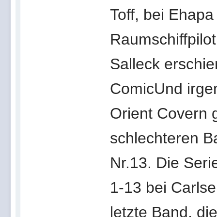
Toff, bei Ehap
Raumschiffpilo
Salleck erschie
ComicUnd irgen
Orient Covern 
schlechteren B
Nr.13. Die Ser
1-13 bei Carls
letzte Band, die