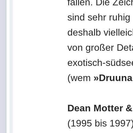
fallen. Die Ze
sind sehr ruhi
deshalb viellei
von großer Deta
exotisch-südsee
(wem
»Druuna
Dean Motter &
(1995 bis 1997)