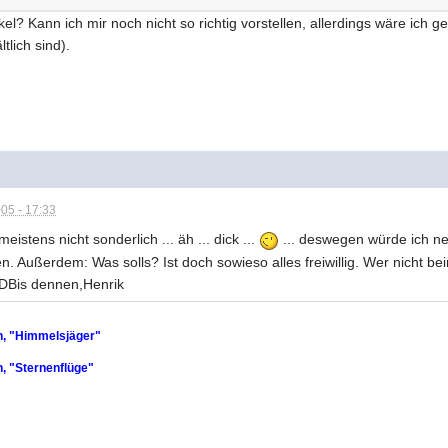
el? Kann ich mir noch nicht so richtig vorstellen, allerdings wäre ich g
tlich sind).
05 - 17:33
istens nicht sonderlich ... äh ... dick ...
... deswegen würde ich n
n. Außerdem: Was solls? Ist doch sowieso alles freiwillig. Wer nicht b
:DBis dennen,Henrik
n, "Himmelsjäger"
, "Sternenflüge"