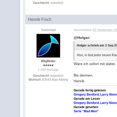
Geschlecht:
männlich
Henrik Fisch
Soeinnaut
Geschrieben
03 September 20
@Holger:
Holger schrieb am 3 Sep 2
Also, in fast jeder neuen Kl
Mitglieder
Wäre ich sofort mit dabei
1.699 Beiträge
Bis dennen,
Geschlecht:
männlich
Wohnort:
83043 Bad Aibling
Henrik
Gerade fertig gelesen
Gregory Benford, Larry Nive
Gerade am Lesen
Gregory Benford, Larry Niven
Gerade gesehen
Serie "Mad Men"