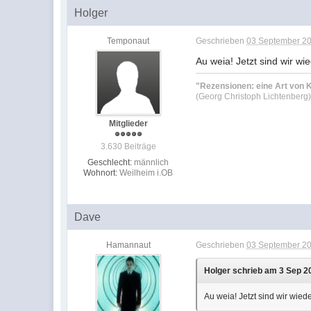
Holger
Temponaut
Geschrieben
03 September 20
Au weia! Jetzt sind wir wi
"Rezensionen: eine Art von K
(Georg Christoph Lichtenberg
Mitglieder
3.630 Beiträge
Geschlecht:
männlich
Wohnort:
Weilheim i.OB
Dave
Hamannaut
Geschrieben
03 September 20
Holger schrieb am 3 Sep 2
Au weia! Jetzt sind wir wied