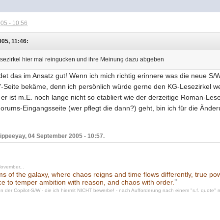
05 - 10:56
05, 11:46:
sezirkel hier mal reingucken und ihre Meinung dazu abgeben
ndet das im Ansatz gut! Wenn ich mich richtig erinnere was die neue S/W
-Seite bekäme, denn ich persönlich würde gerne den KG-Lesezirkel wei
er ist m.E. noch lange nicht so etabliert wie der derzeitige Roman-Lese
orums-Eingangsseite (wer pflegt die dann?) geht, bin ich für die Änder
yippeeyay, 04 September 2005 - 10:57.
November...
ums of the galaxy, where chaos reigns and time flows differently, true p
"
ce to temper ambition with reason, and chaos with order.
n der Copilot-S/W - die ich hiermit NICHT bewerbe! - nach Aufforderung nach einem "s.f. quote" mi