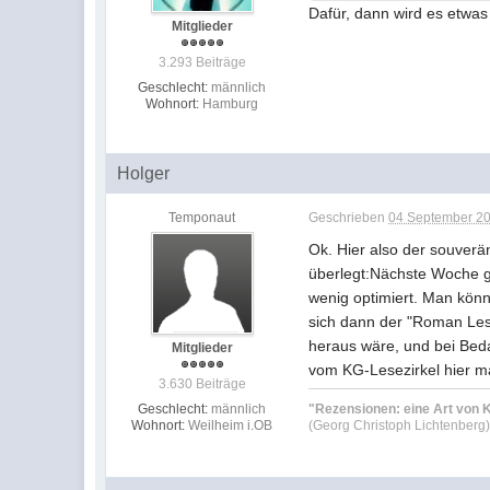
Dafür, dann wird es etwas
Mitglieder
3.293 Beiträge
Geschlecht:
männlich
Wohnort:
Hamburg
Holger
Temponaut
Geschrieben
04 September 20
Ok. Hier also der souver
überlegt:Nächste Woche ge
wenig optimiert. Man könn
sich dann der "Roman Les
heraus wäre, und bei Bedar
Mitglieder
vom KG-Lesezirkel hier m
3.630 Beiträge
Geschlecht:
männlich
"Rezensionen: eine Art von K
Wohnort:
Weilheim i.OB
(Georg Christoph Lichtenberg