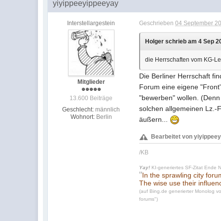
yiyippeeyippeeyay
Interstellargestein
Geschrieben
04 September 20
Holger schrieb am 4 Sep 20
die Herrschaften vom KG-Le
Die Berliner Herrschaft fi
Mitglieder
Forum eine eigene "Front"
"bewerben" wollen. (Denn 
13.600 Beiträge
solchen allgemeinen Lz.-F
Geschlecht:
männlich
Wohnort:
Berlin
äußern...
Bearbeitet von yiyippee
/KB
Yay!
KI-generiertes SF-Zitat Ende 
"
In the sprawling city for
The wise use their influen
(auf Bing.de generierter Monolog vo
forums")