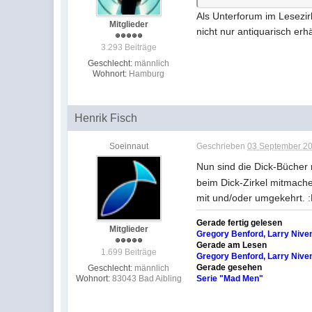
Als Unterforum im Lesezirk
Mitglieder
nicht nur antiquarisch erhäl
3.293 Beiträge
Geschlecht:
männlich
Wohnort:
Hamburg
Henrik Fisch
Soeinnaut
Geschrieben
03 September 20
Nun sind die Dick-Bücher me
beim Dick-Zirkel mitmache
mit und/oder umgekehrt. 
Gerade fertig gelesen
Mitglieder
Gregory Benford, Larry Nive
Gerade am Lesen
1.699 Beiträge
Gregory Benford, Larry Niven
Gerade gesehen
Geschlecht:
männlich
Serie "Mad Men"
Wohnort:
83043 Bad Aibling