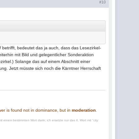
#10
 betrifft, bedeutet das ja auch, dass das Lesezirkel-
terhin mit Bild und gelegentlicher Sonderaktion
zirkel.) Solange das auf einem Abschnitt einer
ung. Jetzt müsste sich noch die Kärntner Herrschaft
ower is found not in dominance, but in
moderation
.
t einem bestimmten Wort darin; ich ersetzte nur das 4. Wort mit "city