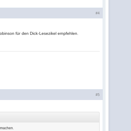
#4
obinson für den Dick-Lesezikel empfehlen.
#5
l machen.