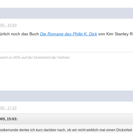
05 - 15:50
türlich noch das Buch
Die Romane des Philip K. Dick
von Kim Stanley R
asiert zu 90% auf der Dummheit der Hühner.
05 - 17:22
005, 15:03:
assikerrunde denke ich kurz darüber nach, ob wir nicht wirklich mal einen Dickzirke