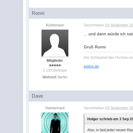
Ronni
Kürbisnaut
Geschrieben
03 September 20
... und dann würde ich na
Gruß Ronni
Die Schlauheit des Fuchses b
Mitglieder
epilog.de
2.133 Beiträge
Wohnort:
Berlin
Dave
Hamannaut
Geschrieben
03 September 20
Holger schrieb am 3 Sep 2
Also, in fast jeder neuen Kl