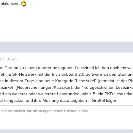
 plakativer.
05 - 10:46
äne Thread zu einem autorenbezogenen Lesezirkel.Ich hab noch ein we
ht ja SF-Netzwerk mit der Invisionboard 2.0 Software an den Start un
te in diesem Zuge eine neue Kategorie "Lesezirkel" (gemeint ist der Pl
ezirkel" (Neuerscheinungen/Klassiker), der "Kurzgeschichten Lesezirk
f ein weiterer oder weiterere Leserunden, wie z.B. ein PKD-Lesezirkel.
al reingucken und ihre Meinung dazu abgeben ...GrüßeHolger
inderkrankheit, die die neugeborenen Bücher befällt."
)