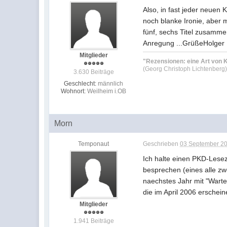
Also, in fast jeder neuen 
noch blanke Ironie, aber 
fünf, sechs Titel zusamme
Anregung ...GrüßeHolger
Mitglieder
"Rezensionen: eine Art von K
(Georg Christoph Lichtenberg
3.630 Beiträge
Geschlecht:
männlich
Wohnort:
Weilheim i.OB
Morn
Temponaut
Geschrieben
03 September 20
Ich halte einen PKD-Lesez
besprechen (eines alle zw
naechstes Jahr mit "Warte
die im April 2006 erschei
Mitglieder
1.941 Beiträge