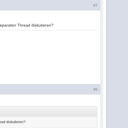
#7
m separaten Thread diskutieren?
#8
read diskutieren?