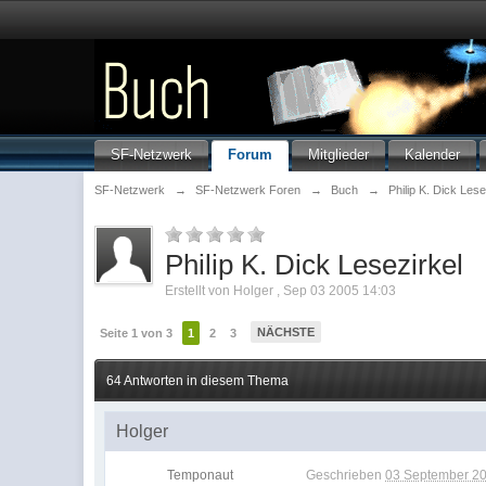
SF-Netzwerk
Forum
Mitglieder
Kalender
SF-Netzwerk
→
SF-Netzwerk Foren
→
Buch
→
Philip K. Dick Lese
Philip K. Dick Lesezirkel
Erstellt von
Holger
,
Sep 03 2005 14:03
NÄCHSTE
Seite 1 von 3
1
2
3
64 Antworten in diesem Thema
Holger
Temponaut
Geschrieben
03 September 20