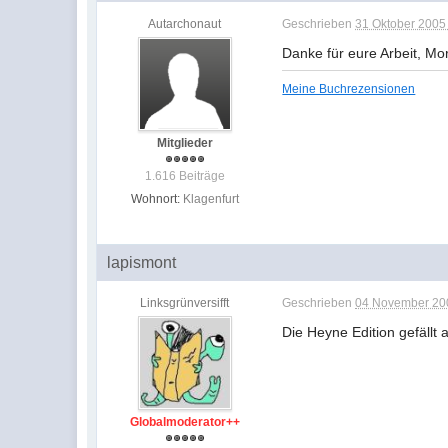
Autarchonaut
Geschrieben
31 Oktober 2005 
Danke für eure Arbeit, Mo
Meine Buchrezensionen
Mitglieder
1.616 Beiträge
Wohnort:
Klagenfurt
lapismont
Linksgrünversifft
Geschrieben
04 November 200
Die Heyne Edition gefäll
Globalmoderator++