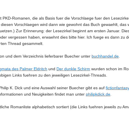
 mit PKD-Romanen, die als Basis fuer die Vorschlaege fuer den Lesezirkel
 diesen Vorschlaegen wird dann wie gewohnt das Buch gewaehlt, das wir
etzen.) Zur Erinnerung: der Lesezirkel beginnt am ersten Januar. Diese
der vergessen haben, erwaehnt dies bitte hier. Ich fuege es dann zu de
rten Thread gesammelt.
zon und dem Verzeichnis lieferbarer Buecher unter
buchhandel.de
.
igmata des Palmer Eldritch
und
Der dunkle Schirm
wurden schon im Rom
 obigen Links fuehren zu den jeweiligen Lesezirkel-Threads.
Philip K. Dick und eine Auswahl seiner Buecher gibt es auf
fictionfantas
Informationen und Neuigkeiten findet man unter
philipkdick.de
.
liche Romanliste alphabetisch sortiert (die Links fuehren jeweils zu A