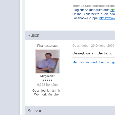
Thomas Sebesta/Neunkirche
Blog zur Sekundärliteratur:
htt
Online-Bibliothek zur Sekundär
Facebook-Gruppe:
https://www
Rusch
Phantastonaut
Geschrieben
26 Oktober 2005 
Gesagt, getan. Bei Fiction
Mehr von mir und über mich g
Mitglieder
6.652 Beiträge
Geschlecht:
männlich
Wohnort:
München
Sullivan