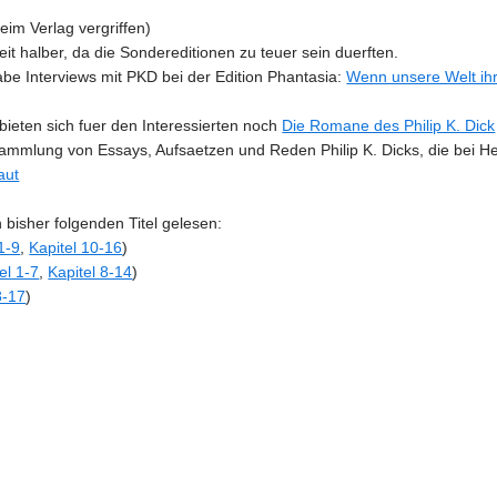
eim Verlag vergriffen)
eit halber, da die Sondereditionen zu teuer sein duerften.
be Interviews mit PKD bei der Edition Phantasia:
Wenn unsere Welt ihr
bieten sich fuer den Interessierten noch
Die Romane des Philip K. Dick
Sammlung von Essays, Aufsaetzen und Reden Philip K. Dicks, die bei He
aut
bisher folgenden Titel gelesen:
1-9
,
Kapitel 10-16
)
el 1-7
,
Kapitel 8-14
)
8-17
)