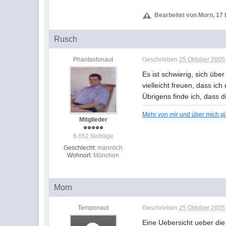
Bearbeitet von Morn, 17
Rusch
Phantastonaut
Geschrieben
25 Oktober 2005 
Es ist schwierig, sich übe
vielleicht freuen, dass i
Übrigens finde ich, dass d
Mehr von mir und über mich g
Mitglieder
6.652 Beiträge
Geschlecht:
männlich
Wohnort:
München
Morn
Temponaut
Geschrieben
25 Oktober 2005 
Eine Uebersicht ueber di