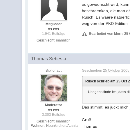
es gewuenscht wird, kann i
beschraenken, die man oh
Rusch: Es waere natuerlich
weg von der PKD-Edition.
Mitglieder
1.941 Beiträge
Bearbeitet von Morn, 25 
Geschlecht:
männlich
Thomas Sebesta
Biblionaut
Geschrieben
25 Oktober 2005 
Rusch schrieb am 25 Oct 2
...Übrigens finde ich, dass d
Moderator
Das stimmt, es juckt mich
3.303 Beiträge
Gruß
Geschlecht:
männlich
Wohnort:
Neunkirchen/Austria
Thomas