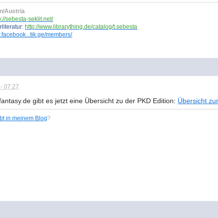
n/Austria
p://sebesta-seklit.net/
literatur:
http://www.librarything.de/catalog/t.sebesta
.facebook...tik.ge/members/
- 07:27
fantasy.de gibt es jetzt eine Übersicht zu der PKD Edition:
Übersicht zur
ibt in meinem Blog
?