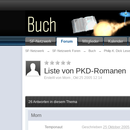
SF-Netzwerk
Forum
Mitglieder
Kalender
SF-Netzwerk
→
SF-Netzwerk Foren
→
Buch
→
Philip K. Dick Lese
Liste von PKD-Romanen
Erstellt von
Morn
,
Okt 25 2005 12:14
26 Antworten in diesem Thema
Morn
Temponaut
Geschrieben
25 Oktober 2005 