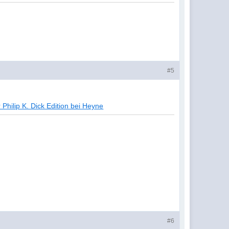
#5
 Philip K. Dick Edition bei Heyne
#6