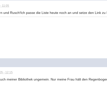
- 11:05
rn und Rusch!Ich passe die Liste heute noch an und setze den Link zu 
5 - 12:15
t auch meiner Bibliothek ungemein. Nur meine Frau hält den Regenbog