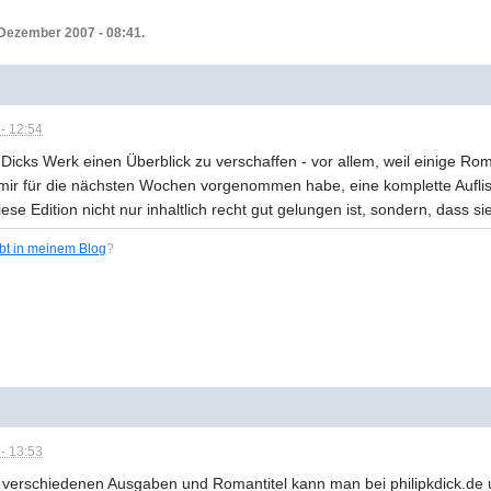
 Dezember 2007 - 08:41.
- 12:54
r Dicks Werk einen Überblick zu verschaffen - vor allem, weil einige Rom
ch mir für die nächsten Wochen vorgenommen habe, eine komplette Aufli
iese Edition nicht nur inhaltlich recht gut gelungen ist, sondern, dass s
ibt in meinem Blog
?
- 13:53
e verschiedenen Ausgaben und Romantitel kann man bei philipkdick.de