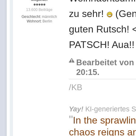
13.600 Beiträge
zu sehr!
(Gen
Geschlecht:
männlich
Wohnort:
Berlin
guten Rutsch! 
PATSCH! Aua!!
Bearbeitet von
20:15.
/KB
Yay!
KI-generiertes S
"
In the sprawli
chaos reigns an