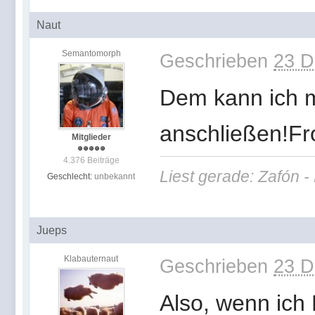
Naut
Semantomorph
Geschrieben
23 D
Dem kann ich m
anschließen!Fr
Mitglieder
4.376 Beiträge
Liest gerade: Zafón 
Geschlecht:
unbekannt
Jueps
Klabauternaut
Geschrieben
23 D
Also, wenn ich 