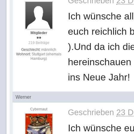
Geschrieben
23 D
Ich wünsche all
euch reichlich
Mitglieder
219 Beiträge
).Und da ich di
Geschlecht:
männlich
Wohnort:
Stuttgart (ehemals
Hamburg)
hereinschauen 
ins Neue Jahr!
Werner
Cybernaut
Geschrieben
23 D
Ich wünsche eu