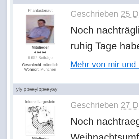
Phantastonaut
Geschrieben
25 D
Noch nachträgli
ruhig Tage hab
Mitglieder
6.652 Beiträge
Mehr von mir und 
Geschlecht:
männlich
Wohnort:
München
yiyippeeyippeeyay
Interstellargestein
Geschrieben
27 D
Noch nachtrae
Weihnachtsumfel
Mitglieder