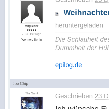
Weihnachte
heruntergeladen
Mitglieder
2.133 Beiträge
Die Schlauheit de
Wohnort:
Berlin
Dummheit der Hüh
epilog.de
Joe Chip
The Saint
Geschrieben
23 D
Ich wünsche Eu