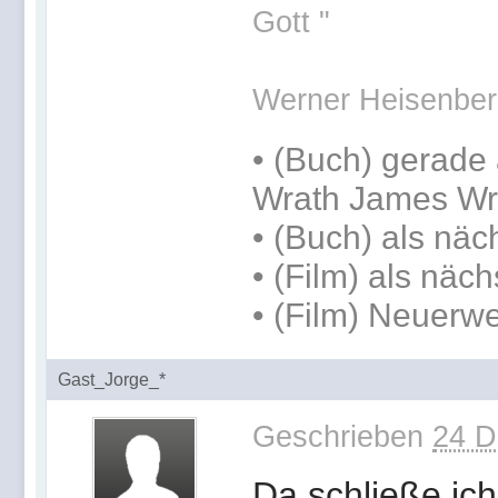
Gott "
Werner Heisenber
•
(Buch) gerade 
Wrath James Wr
•
(Buch) als näc
• (Film) als näc
• (Film) Neuer
Gast_Jorge_*
Geschrieben
24 D
Da schließe ic