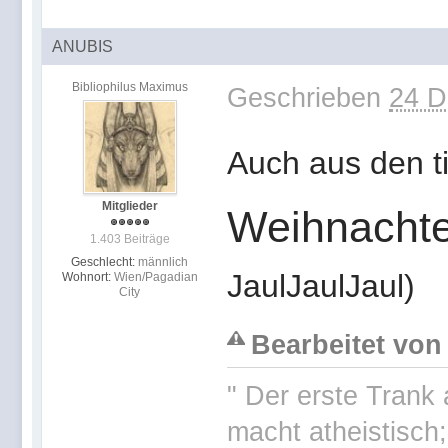
ANUBIS
Bibliophilus Maximus
Geschrieben
24 D
Auch aus den ti
Mitglieder
Weihnacht
1.403 Beiträge
Geschlecht:
männlich
JaulJaulJaul)
Wohnort:
Wien/Pagadian
City
Bearbeitet von
" Der erste Trank
macht atheistisch