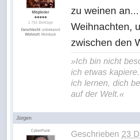
zu weinen an..
Mitglieder
1.781 Beiträge
Weihnachten, u
Geschlecht:
unbekannt
Wohnort:
Montauk
zwischen den Wä
»Ich bin nicht bes
ich etwas kapiere
ich lernen, dich b
auf der Welt.«
Jürgen
CyberPunk
Geschrieben
23 D