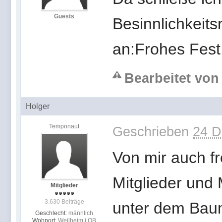
Guests
Besinnlichkeit
an:Frohes Fest
Bearbeitet von
Holger
Temponaut
Geschrieben
24 D
Von mir auch f
Mitglieder und
Mitglieder
3.630 Beiträge
unter dem Baum
Geschlecht:
männlich
Wohnort:
Weilheim i.OB