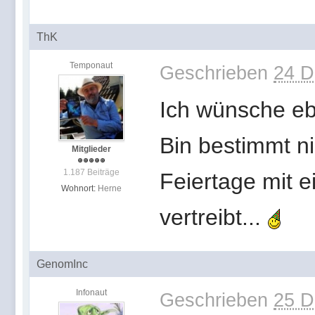
ThK
Temponaut
Geschrieben
24 D
Ich wünsche ebe
Bin bestimmt ni
Mitglieder
1.187 Beiträge
Feiertage mit 
Wohnort:
Herne
vertreibt...
GenomInc
Infonaut
Geschrieben
25 D