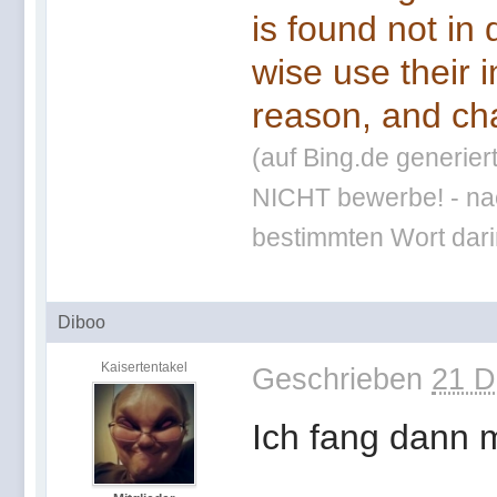
is found not in
wise use their 
reason, and cha
(auf Bing.de generier
NICHT bewerbe! - nac
bestimmten Wort darin
Diboo
Kaisertentakel
Geschrieben
21 D
Ich fang dann m