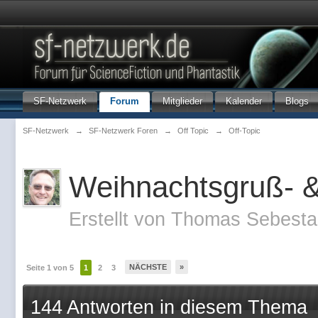
SF-Netzwerk
Forum
Mitglieder
Kalender
Blogs
SF-Netzwerk
→
SF-Netzwerk Foren
→
Off Topic
→
Off-Topic
Weihnachtsgruß- &
Erstellt von
Thomas Sebest
NÄCHSTE
»
Seite 1 von 5
1
2
3
144 Antworten in diesem Thema