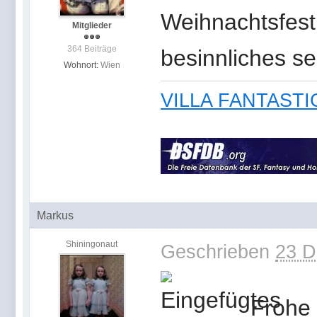
Weihnachtsfest
Mitglieder
364 Beiträge
besinnliches se
Wohnort:
Wien
VILLA FANTASTICA 
Markus
Shiningonaut
Geschrieben
23 D
Frohe