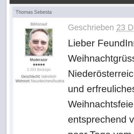
Thomas Sebesta
Biblionaut
Geschrieben
23 D
Lieber FeundIn
Weihnachtgrüs
Moderator
3.303 Beiträge
Niederösterrei
Geschlecht:
männlich
Wohnort:
Neunkirchen/Austria
und erfreulich
Weihnachtsfeie
entsprechend ve