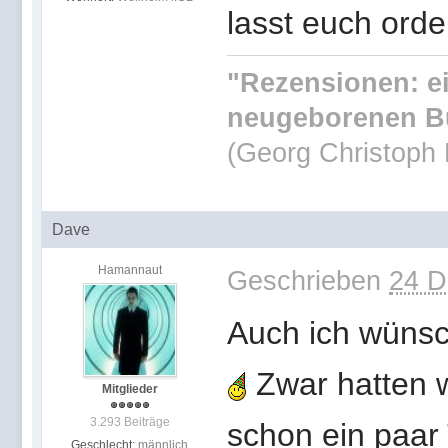
lasst euch ord
"Rezensionen: ei
neugeborenen Bü
(Georg Christoph 
Dave
Hamannaut
Geschrieben
24 D
Auch ich wünsc
Zwar hatten w
Mitglieder
3.293 Beiträge
schon ein paar 
Geschlecht:
männlich