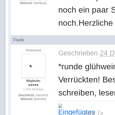
Wohnort:
Hamburg
noch ein paar S
noch.Herzlich
Frank
Temponaut
Geschrieben
24 D
*runde glühwei
Verrückten! Be
Mitglieder
1.559 Beiträge
schreiben, lese
Geschlecht:
männlich
Wohnort:
Bielefeld
<br />