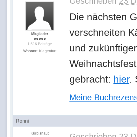
Geschrieben
23 D
Die nächsten 
verschneiten K
Mitglieder
1.616 Beiträge
und zukünftigen
Wohnort:
Klagenfurt
Weihnachtsfest
gebracht:
hier
.
Meine Buchrezen
Ronni
Kürbisnaut
Geschrieben
23 D