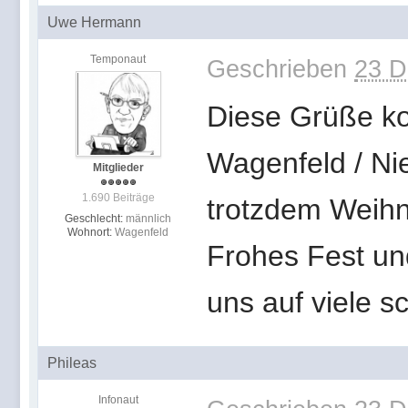
Uwe Hermann
Temponaut
Geschrieben
23 D
Diese Grüße k
Wagenfeld / Ni
Mitglieder
1.690 Beiträge
trotzdem Weihn
Geschlecht:
männlich
Wohnort:
Wagenfeld
Frohes Fest un
uns auf viele s
Phileas
Infonaut