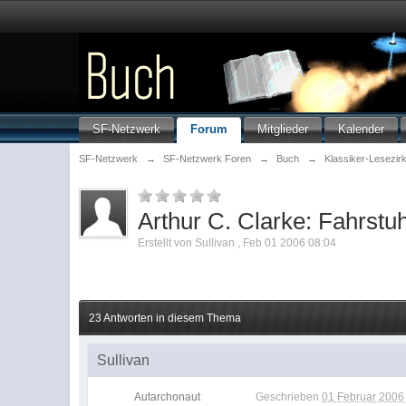
SF-Netzwerk
Forum
Mitglieder
Kalender
SF-Netzwerk
→
SF-Netzwerk Foren
→
Buch
→
Klassiker-Lesezirk
Arthur C. Clarke: Fahrstu
Erstellt von
Sullivan
,
Feb 01 2006 08:04
23 Antworten in diesem Thema
Sullivan
Autarchonaut
Geschrieben
01 Februar 2006 