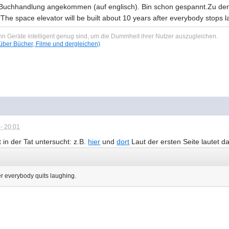
r Buchhandlung angekommen (auf englisch). Bin schon gespannt.Zu den
The space elevator will be built about 10 years after everybody stops 
n Geräte intelligent genug sind, um die Dummheit ihrer Nutzer auszugleichen.
ber Bücher, Filme und dergleichen)
- 20:01
in der Tat untersucht: z.B.
hier
und
dort
Laut der ersten Seite lautet d
er everybody quits laughing.