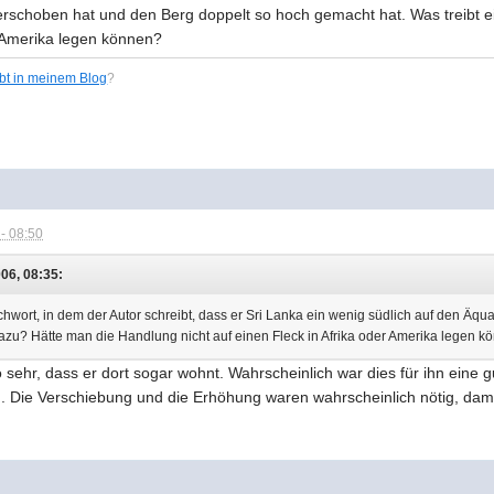
erschoben hat und den Berg doppelt so hoch gemacht hat. Was treibt e
r Amerika legen können?
ibt in meinem Blog
?
- 08:50
06, 08:35:
achwort, in dem der Autor schreibt, dass er Sri Lanka ein wenig südlich auf den Ä
 dazu? Hätte man die Handlung nicht auf einen Fleck in Afrika oder Amerika legen 
so sehr, dass er dort sogar wohnt. Wahrscheinlich war dies für ihn eine 
. Die Verschiebung und die Erhöhung waren wahrscheinlich nötig, dam