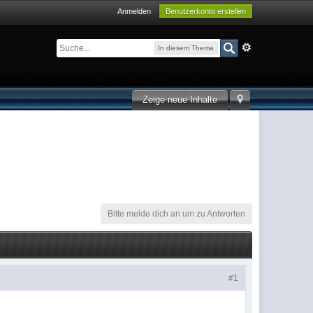
Anmelden
Benutzerkonto erstellen
In diesem Thema
Zeige neue Inhalte
Bitte melde dich an um zu Antworten
#1