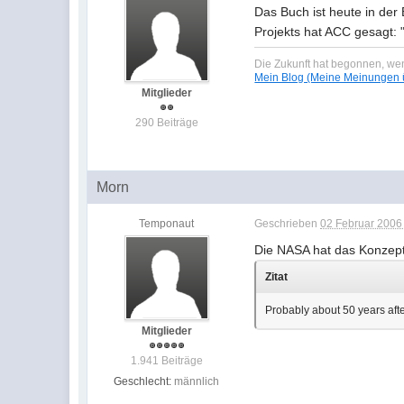
Das Buch ist heute in de
Projekts hat ACC gesagt: "
Die Zukunft hat begonnen, wen
Mein Blog (Meine Meinungen ü
Mitglieder
290 Beiträge
Morn
Temponaut
Geschrieben
02 Februar 2006 
Die NASA hat das Konzept 
Zitat
Probably about 50 years aft
Mitglieder
1.941 Beiträge
Geschlecht:
männlich