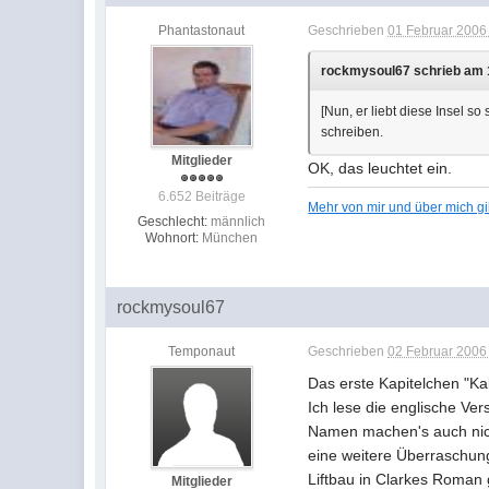
Phantastonaut
Geschrieben
01 Februar 2006 
rockmysoul67 schrieb am 1
[Nun, er liebt diese Insel s
schreiben.
Mitglieder
OK, das leuchtet ein.
6.652 Beiträge
Mehr von mir und über mich g
Geschlecht:
männlich
Wohnort:
München
rockmysoul67
Temponaut
Geschrieben
02 Februar 2006 
Das erste Kapitelchen "Kal
Ich lese die englische V
Namen machen's auch nicht
eine weitere Überraschung 
Liftbau in Clarkes Roman
Mitglieder