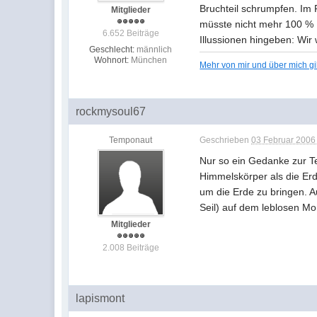
Bruchteil schrumpfen. Im P
Mitglieder
müsste nicht mehr 100 % F
6.652 Beiträge
Illussionen hingeben: Wir
Geschlecht:
männlich
Wohnort:
München
Mehr von mir und über mich g
rockmysoul67
Temponaut
Geschrieben
03 Februar 2006 
Nur so ein Gedanke zur Te
Himmelskörper als die Er
um die Erde zu bringen. A
Seil) auf dem leblosen M
Mitglieder
2.008 Beiträge
lapismont