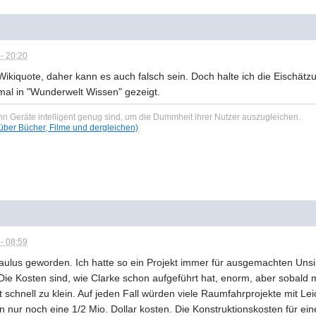
- 20:20
 Wikiquote, daher kann es auch falsch sein. Doch halte ich die Eischä
mal in "Wunderwelt Wissen" gezeigt.
n Geräte intelligent genug sind, um die Dummheit ihrer Nutzer auszugleichen.
ber Bücher, Filme und dergleichen)
- 08:59
aulus geworden. Ich hatte so ein Projekt immer für ausgemachten Uns
 Die Kosten sind, wie Clarke schon aufgeführt hat, enorm, aber sobald 
t schnell zu klein. Auf jeden Fall würden viele Raumfahrprojekte mit Leic
nur noch eine 1/2 Mio. Dollar kosten. Die Konstruktionskosten für ei