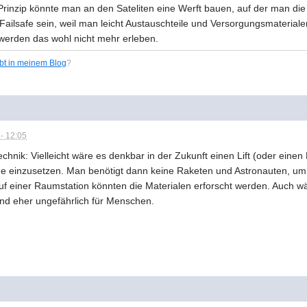
rinzip könnte man an den Sateliten eine Werft bauen, auf der man die E
ailsafe sein, weil man leicht Austauschteile und Versorgungsmateriale
 werden das wohl nicht mehr erleben.
ibt in meinem Blog
?
- 12:05
chnik: Vielleicht wäre es denkbar in der Zukunft einen Lift (oder eine
de einzusetzen. Man benötigt dann keine Raketen und Astronauten, u
uf einer Raumstation könnten die Materialen erforscht werden. Auch 
ond eher ungefährlich für Menschen.