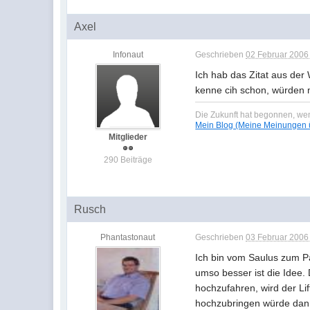
Axel
Infonaut
Geschrieben
02 Februar 2006 
Ich hab das Zitat aus der
kenne cih schon, würden 
Die Zukunft hat begonnen, wen
Mein Blog (Meine Meinungen ü
Mitglieder
290 Beiträge
Rusch
Phantastonaut
Geschrieben
03 Februar 2006 
Ich bin vom Saulus zum P
umso besser ist die Idee.
hochzufahren, wird der Lif
hochzubringen würde dann 