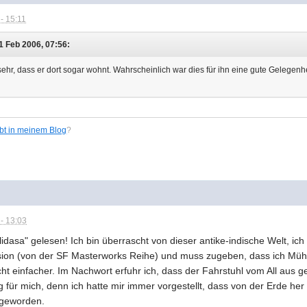
- 15:11
 Feb 2006, 07:56:
o sehr, dass er dort sogar wohnt. Wahrscheinlich war dies für ihn eine gute Gelegenhe
ibt in meinem Blog
?
- 13:03
idasa" gelesen! Ich bin überrascht von dieser antike-indische Welt, ich
ersion (von der SF Masterworks Reihe) und muss zugeben, dass ich Müh
 einfacher. Im Nachwort erfuhr ich, dass der Fahrstuhl vom All aus ge
für mich, denn ich hatte mir immer vorgestellt, dass von der Erde her g
 geworden.