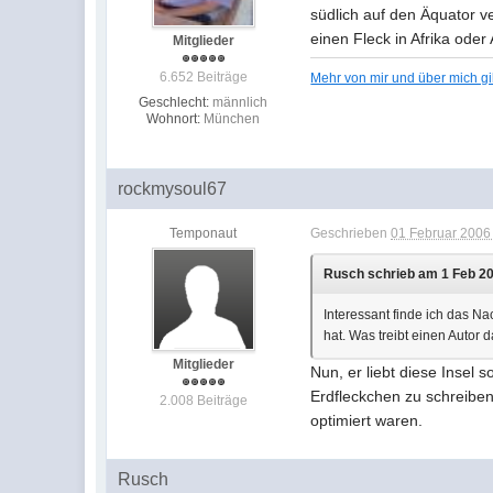
südlich auf den Äquator v
einen Fleck in Afrika ode
Mitglieder
6.652 Beiträge
Mehr von mir und über mich g
Geschlecht:
männlich
Wohnort:
München
rockmysoul67
Temponaut
Geschrieben
01 Februar 2006 
Rusch schrieb am 1 Feb 20
Interessant finde ich das N
hat. Was treibt einen Autor
Mitglieder
Nun, er liebt diese Insel 
Erdfleckchen zu schreiben
2.008 Beiträge
optimiert waren.
Rusch