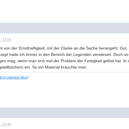
- 14:59
ht von der Ernsthaftigkeit, mit der Clarke an die Sache herangeht. Gut
zept hatte ich immer in den Bereich der Legenden verwiesen. Doch so e
ingen mag, wenn man erst mal der Problem der Festigkeit gelöst hat. I
weltbüchern ein. So ein Material bräuchte man.
ibt in meinem Blog
?
- 16:46