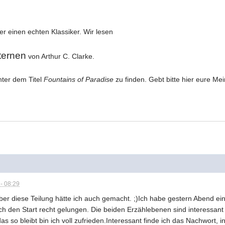
er einen echten Klassiker. Wir lesen
ternen
von Arthur C. Clarke.
nter dem Titel
Fountains of Paradise
zu finden. Gebt bitte hier eure Me
- 08:29
ber diese Teilung hätte ich auch gemacht. ;)Ich habe gestern Abend eine
ch den Start recht gelungen. Die beiden Erzählebenen sind interessant 
s so bleibt bin ich voll zufrieden.Interessant finde ich das Nachwort, 