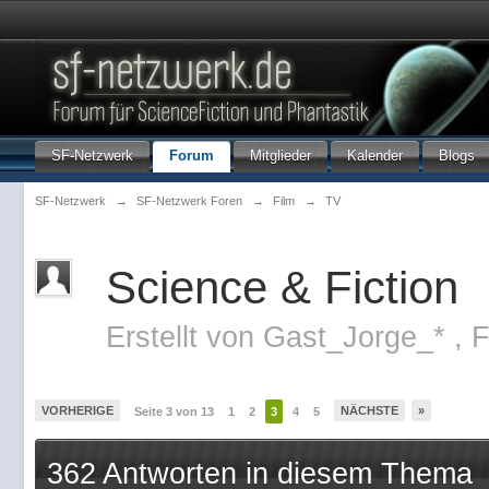
SF-Netzwerk
Forum
Mitglieder
Kalender
Blogs
SF-Netzwerk
→
SF-Netzwerk Foren
→
Film
→
TV
Science & Fiction
Erstellt von
Gast_Jorge_*
,
F
VORHERIGE
NÄCHSTE
»
Seite 3 von 13
1
2
3
4
5
362 Antworten in diesem Thema