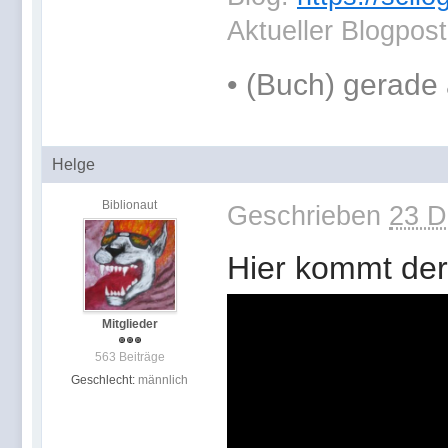
Aktueller Blogpos
•
(Buch) gerade 
Helge
Biblionaut
Geschrieben
23 D
Hier kommt der
Mitglieder
563 Beiträge
Geschlecht:
männlich