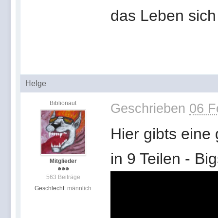
das Leben sich
Helge
Biblionaut
Geschrieben
06 F
Hier gibts eine
in 9 Teilen - Bi
Mitglieder
563 Beiträge
Geschlecht:
männlich