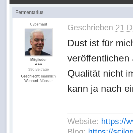
Fermentarius
Cybernaut
Geschrieben
21 D
Dust ist für mic
veröffentlichen 
Mitglieder
390 Beiträge
Qualität nicht 
Geschlecht:
männlich
Wohnort:
Münster
kann ja nach ei
Website:
https://
Blog:
https://scil