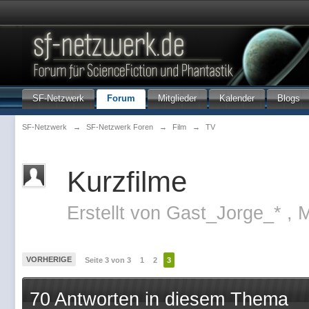
SF-Netzwerk
Forum
Mitglieder
Kalender
Blogs
SF-Netzwerk
→
SF-Netzwerk Foren
→
Film
→
TV
Kurzfilme
Erstellt von
Gast_Jorge_*
,
M
VORHERIGE
Seite 3 von 3
1
2
3
70 Antworten in diesem Thema