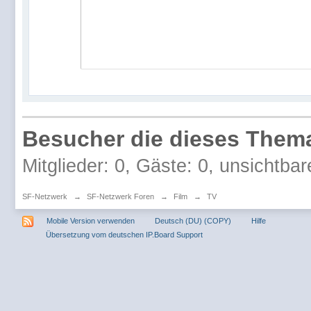
Besucher die dieses Thema
Mitglieder: 0, Gäste: 0, unsichtbar
SF-Netzwerk
→
SF-Netzwerk Foren
→
Film
→
TV
Mobile Version verwenden
Deutsch (DU) (COPY)
Hilfe
Übersetzung vom deutschen IP.Board Support