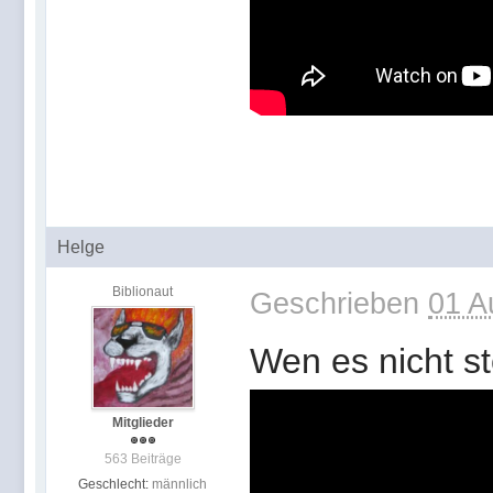
Helge
Biblionaut
Geschrieben
01 A
Wen es nicht st
Mitglieder
563 Beiträge
Geschlecht:
männlich