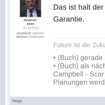
Das ist halt de
Garantie.
Mitglieder
701 Beiträge
Geschlecht:
männlich
Wohnort:
Nordhessen
Future ist die Zuku
•
(Buch) gerade 
•
(Buch) als näc
Campbell - Scar 
Planungen werde
Helge