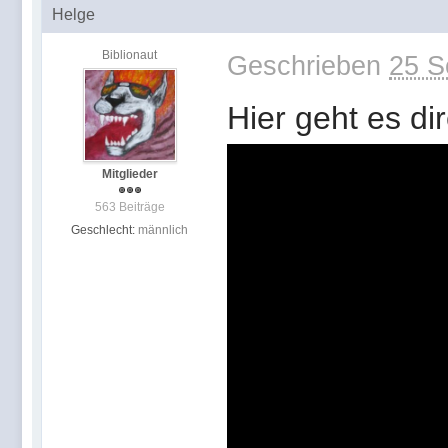
Helge
Biblionaut
Geschrieben
25 S
Hier geht es di
Mitglieder
563 Beiträge
Geschlecht:
männlich