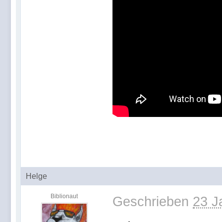
Helge
Biblionaut
Geschrieben
23 J