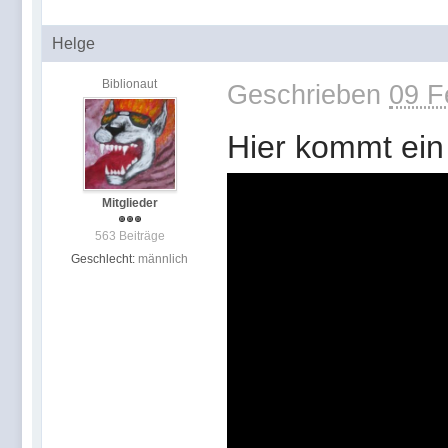
Helge
Biblionaut
Geschrieben
09 F
Hier kommt ein 
Mitglieder
563 Beiträge
Geschlecht:
männlich