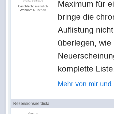
6.652 Beiträge
Maximum für ein
Geschlecht:
männlich
Wohnort:
München
bringe die chro
Auflistung nich
überlegen, wie 
Neuerscheinung
komplette Liste
Mehr von mir und 
Rezensionsnerdista
Yvonne