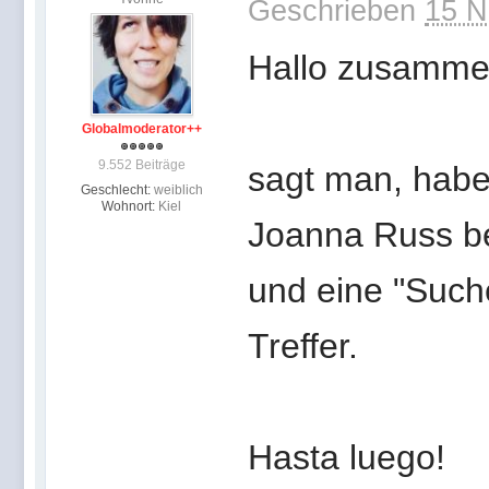
Geschrieben
15 N
Hallo zusamme
Globalmoderator++
9.552 Beiträge
sagt man, habe
Geschlecht:
weiblich
Wohnort:
Kiel
Joanna Russ bes
und eine "Suche
Treffer.
Hasta luego!