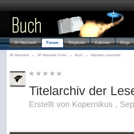
SF-Netzwerk
Forum
Mitglieder
Kalender
Blogs
SF-Netzwerk
→
SF-Netzwerk Foren
→
Buch
→
Klassiker-Lesezirkel
Titelarchiv der Les
Erstellt von
Kopernikus
,
Sep