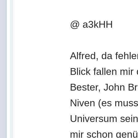
@ a3kHH
Alfred, da fehl
Blick fallen mir
Bester, John B
Niven (es muss
Universum sein
mir schon genü