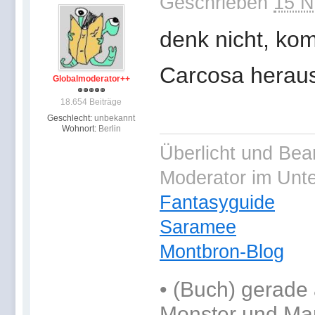
Geschrieben
15 N
denk nicht, ko
Carcosa herau
Globalmoderator++
18.654 Beiträge
Geschlecht:
unbekannt
Wohnort:
Berlin
Überlicht und Bea
Moderator im Unt
Fantasyguide
Saramee
Montbron-Blog
•
(Buch) gerade 
Monster und Ma