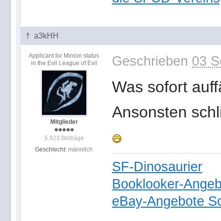
† a3kHH
Applicant for Minion status
Geschrieben
03 S
in the Evil League of Evil
Was sofort auffä
Ansonsten schl
Mitglieder
5.923 Beiträge
Geschlecht:
männlich
SF-Dinosaurier
Booklooker-Angeb
eBay-Angebote Sc