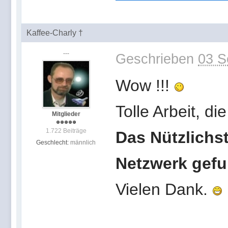
Kaffee-Charly †
---
Geschrieben
03 S
Wow !!!
Tolle Arbeit, di
Mitglieder
1.722 Beiträge
Das Nützlichst
Geschlecht:
männlich
Netzwerk gef
Vielen Dank.