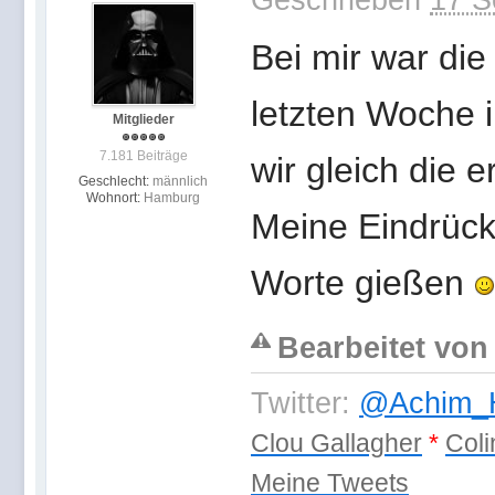
Bei mir war die
letzten Woche 
Mitglieder
7.181 Beiträge
wir gleich die 
Geschlecht:
männlich
Wohnort:
Hamburg
Meine Eindrück
Worte gießen
Bearbeitet von
Twitter:
@Achim_H
Clou Gallagher
*
Coli
Meine Tweets