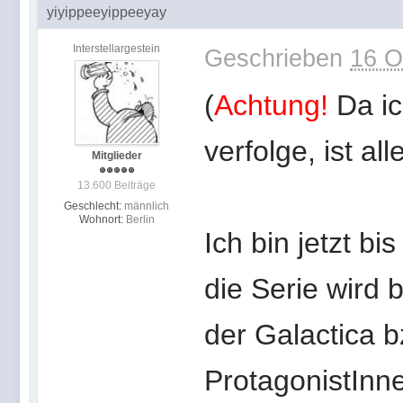
yiyippeeyippeeyay
Interstellargestein
Geschrieben
16 O
(
Achtung!
Da ic
verfolge, ist a
Mitglieder
13.600 Beiträge
Geschlecht:
männlich
Wohnort:
Berlin
Ich bin jetzt b
die Serie wird 
der Galactica b
ProtagonistInn