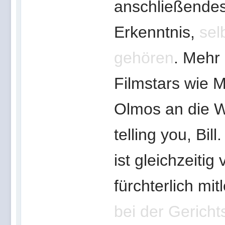
anschließendes
Erkenntnis,
sel
gehören
. Mehr
Filmstars wie 
Olmos an die Wa
telling you, Bil
ist gleichzeitig
fürchterlich mi
bei der Gerich