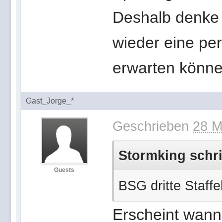
Deshalb denke 
wieder eine per
erwarten können
Gast_Jorge_*
Geschrieben
28 M
Stormking schri
Guests
BSG dritte Staff
Erscheint wan