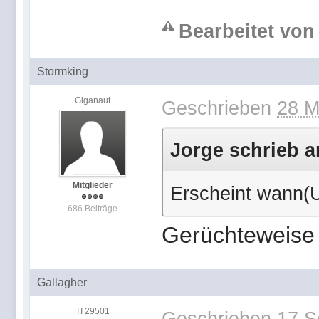
Bearbeitet von 
Stormking
Giganaut
Geschrieben
28 M
Jorge schrieb a
Mitglieder
Erscheint wann(
686 Beiträge
Gerüchteweise 
Gallagher
TI 29501
Geschrieben
17 S