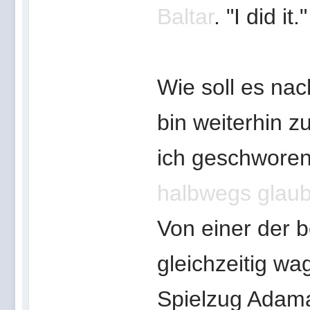
Baltar
. "I did it."
Wie soll es na
bin weiterhin z
ich geschworen
halbwegs glaub
Von einer der 
gleichzeitig wa
Spielzug Adama