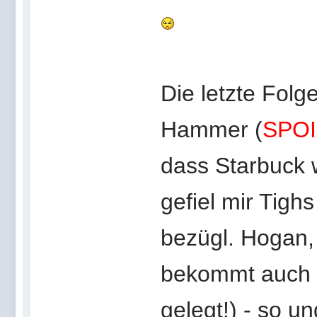
Die letzte Folg
Hammer (
SPO
dass Starbuck w
gefiel mir Tigh
bezügl. Hogan, 
bekommt auch z
gelegt!) - so un