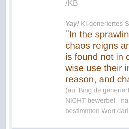
/KB
Yay!
KI-generiertes S
"
In the sprawli
chaos reigns an
is found not in
wise use their 
reason, and cha
(auf Bing.de generier
NICHT bewerbe! - nac
bestimmten Wort darin