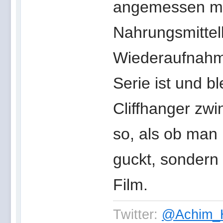
angemessen mod
Nahrungsmittelk
Wiederaufnahm
Serie ist und b
Cliffhanger zw
so, als ob man
guckt, sondern
Film.
Twitter:
@Achim_H