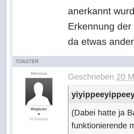
anerkannt wurd
Erkennung der 
da etwas ande
TOASTER
Mikronaut
Geschrieben
20 M
yiyippeeyippeey
Mitglieder
(Dabei hatte ja B
36 Beiträge
funktionierende 