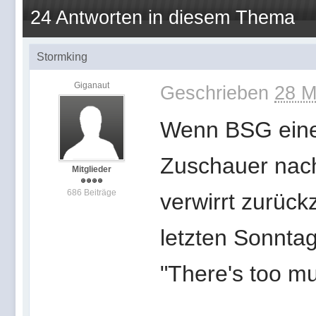
24 Antworten in diesem Thema
Stormking
Giganaut
Geschrieben
28 M
Wenn BSG eine 
Zuschauer nac
Mitglieder
686 Beiträge
verwirrt zurück
letzten Sonntag
"There's too mu