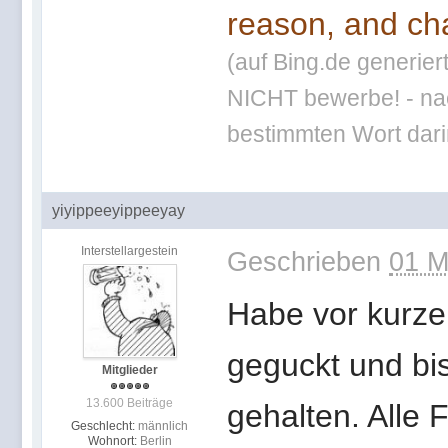
reason, and cha
(auf Bing.de generier
NICHT bewerbe! - nac
bestimmten Wort darin
yiyippeeyippeeyay
Interstellargestein
Geschrieben
01 M
Habe vor kurze
geguckt und bi
Mitglieder
13.600 Beiträge
gehalten. Alle F
Geschlecht:
männlich
Wohnort:
Berlin