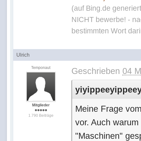
(auf Bing.de generier
NICHT bewerbe! - nac
bestimmten Wort darin
Ulrich
Temponaut
Geschrieben
04 M
yiyippeeyippeey
Mitglieder
Meine Frage vom 
1.790 Beiträge
vor. Auch warum
"Maschinen" gesp