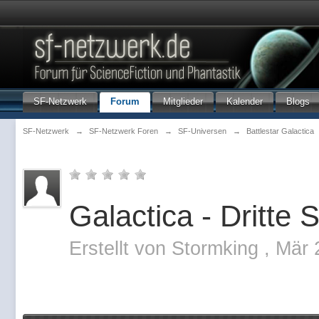
SF-Netzwerk
Forum
Mitglieder
Kalender
Blogs
SF-Netzwerk
→
SF-Netzwerk Foren
→
SF-Universen
→
Battlestar Galactica
Galactica - Dritte S
Erstellt von
Stormking
,
Mär 