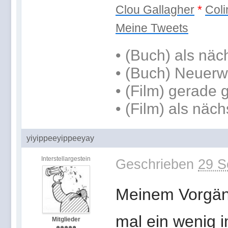
Clou Gallagher
*
Coli
Meine Tweets
•
(Buch) als näc
• (Buch) Neuerw
• (Film) gerade
• (Film) als näch
yiyippeeyippeeyay
Interstellargestein
Geschrieben
29 S
Meinem Vorgän
mal ein wenig i
Mitglieder