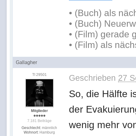
•
(Buch) als näc
• (Buch) Neuerw
• (Film) gerade
• (Film) als näch
Gallagher
TI 29501
Geschrieben
27 S
So, die Hälfte 
der Evakuierun
Mitglieder
7.181 Beiträge
wenig mehr von 
Geschlecht:
männlich
Wohnort:
Hamburg