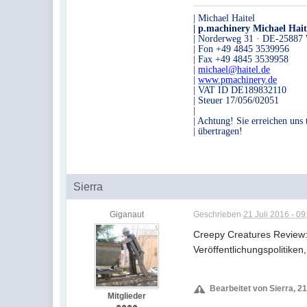
| Michael Haitel
| p.machinery Michael Hait
| Norderweg 31 · DE-25887 
| Fon +49 4845 3539956
| Fax +49 4845 3539958
|
michael@haitel.de
|
www.pmachinery.de
| VAT ID DE189832110
| Steuer 17/056/02051
|
| Achtung! Sie erreichen uns
| übertragen!
Sierra
Giganaut
Geschrieben
21 Juli 2016 - 09
Creepy Creatures Review
Veröffentlichungspolitiken, 
Bearbeitet von Sierra, 21
Mitglieder