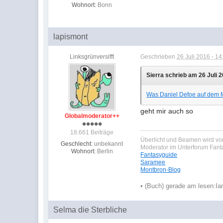
Wohnort:
Bonn
lapismont
Linksgrünversifft
Geschrieben
26 Juli 2016 - 14
Sierra schrieb am 26 Juli 2
Was Daniel Defoe auf dem 
geht mir auch so
Globalmoderator++
18.661 Beiträge
Überlicht und Beamen wird von
Geschlecht:
unbekannt
Moderator im Unterforum Fan
Wohnort:
Berlin
Fantasyguide
Saramee
Montbron-Blog
•
(Buch) gerade am lesen:
Ia
Selma die Sterbliche