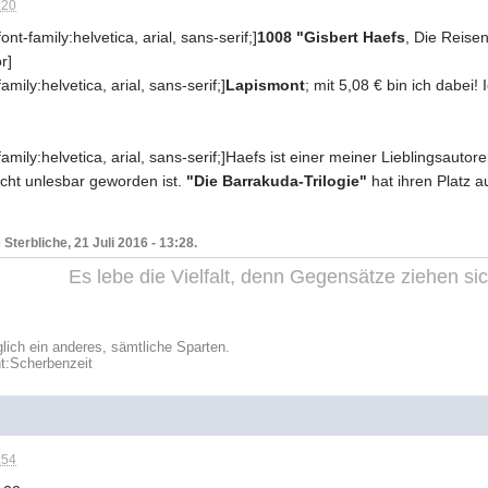
:20
nt-family:helvetica, arial, sans-serif;]
1008 "Gisbert Haefs
, Die Reise
r]
amily:helvetica, arial, sans-serif;]
Lapismont
; mit 5,08 € bin ich dabei!
amily:helvetica, arial, sans-serif;]Haefs ist einer meiner Lieblingsautor
cht unlesbar geworden ist.
"Die Barrakuda-Trilogie"
hat ihren Platz a
Sterbliche, 21 Juli 2016 - 13:28.
Es lebe die Vielfalt, denn Gegensätze ziehen s
glich ein anderes, sämtliche Sparten.
t:
Scherbenzeit
:54