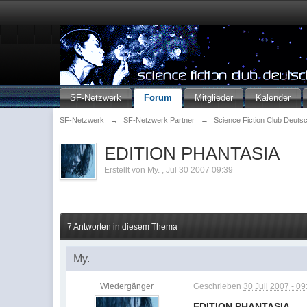
SF-Netzwerk
Forum
Mitglieder
Kalender
SF-Netzwerk
→
SF-Netzwerk Partner
→
Science Fiction Club Deuts
EDITION PHANTASIA
Erstellt von
My.
,
Jul 30 2007 09:39
7 Antworten in diesem Thema
My.
Wiedergänger
Geschrieben
30 Juli 2007 - 09
EDITION PHANTASIA