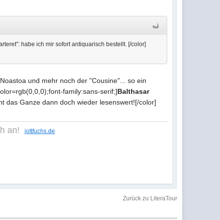
eret": habe ich mir sofort antiquarisch bestellt. [/color]
r Noastoa und mehr noch der "Cousine"... so ein
lor=rgb(0,0,0);font-family:sans-serif;]
Balthasar
cht das Ganze dann doch wieder lesenswert![/color]
ich an!
jottfuchs.de
Zurück zu LiteraTour