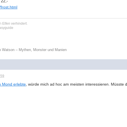
 22,-
/frost.html
 Elfen verhindert.
tasyguide
n Watson – Mythen, Monster und Manien
:59
m Mond erlebte
, würde mich ad hoc am meisten interessieren. Müsste 