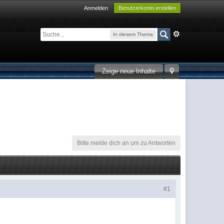
Anmelden
Benutzerkonto erstellen
In diesem Thema
Zeige neue Inhalte
Bitte melde dich an um zu Antworten
#1