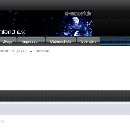
Blogs
Impressum
Datenschutz
Spenden
chland e. V. (SFCD)
→
LiteraTour
:39