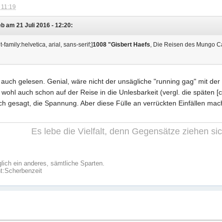
 11:19
b am 21 Juli 2016 - 12:20:
-family:helvetica, arial, sans-serif;]
1008 "Gisbert Haefs
, Die Reisen des Mungo Cart
 auch gelesen. Genial, wäre nicht der unsägliche "running gag" mit de
 wohl auch schon auf der Reise in die Unlesbarkeit (vergl. die späten [co
rlich gesagt, die Spannung. Aber diese Fülle an verrückten Einfällen ma
Es lebe die Vielfalt, denn Gegensätze ziehen s
glich ein anderes, sämtliche Sparten.
t:
Scherbenzeit