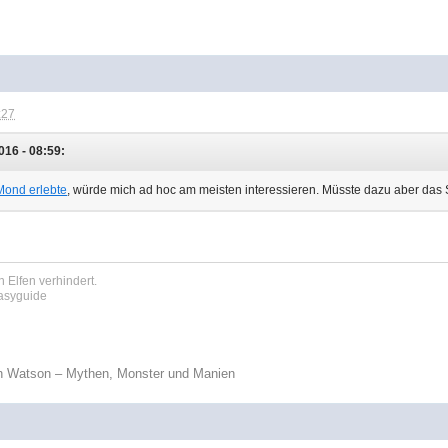
:27
016 - 08:59:
Mond erlebte
, würde mich ad hoc am meisten interessieren. Müsste dazu aber das 
 Elfen verhindert.
tasyguide
n Watson – Mythen, Monster und Manien