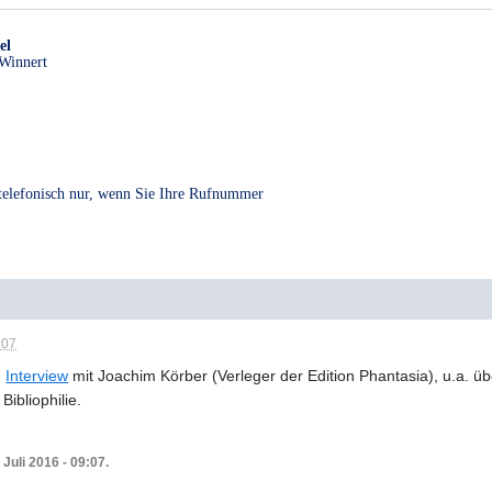
el
Winnert
 telefonisch nur, wenn Sie Ihre Rufnummer
:07
:
Interview
mit Joachim Körber (Verleger der Edition Phantasia), u.a. ü
Bibliophilie.
 Juli 2016 - 09:07.