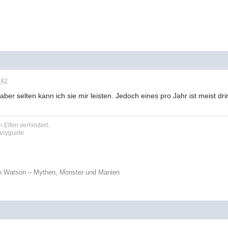
:42
ber selten kann ich sie mir leisten. Jedoch eines pro Jahr ist meist dri
 Elfen verhindert.
tasyguide
n Watson – Mythen, Monster und Manien