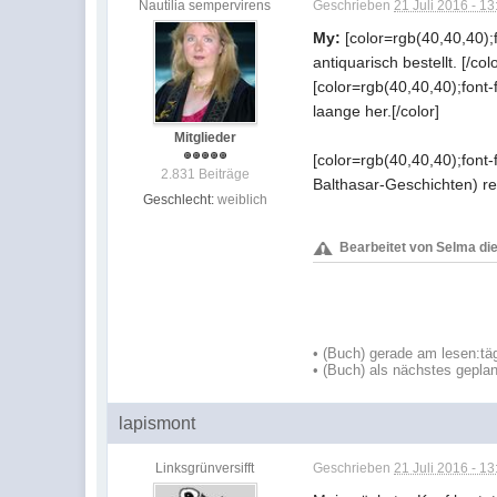
Nautilia sempervirens
Geschrieben
21 Juli 2016 - 13
My:
[color=rgb(40,40,40);fo
antiquarisch bestellt. [/colo
[color=rgb(40,40,40);font-f
laange her.[/color]
Mitglieder
[color=rgb(40,40,40);font-f
2.831 Beiträge
Balthasar-Geschichten) re
Geschlecht:
weiblich
Bearbeitet von Selma die 
•
(Buch) gerade am lesen:
tä
•
(Buch) als nächstes geplan
lapismont
Linksgrünversifft
Geschrieben
21 Juli 2016 - 13