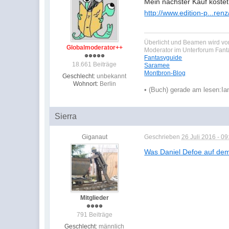
Mein nächster Kauf kostet
http://www.edition-p...renz
Überlicht und Beamen wird von
Globalmoderator++
Moderator im Unterforum Fan
Fantasyguide
18.661 Beiträge
Saramee
Montbron-Blog
Geschlecht:
unbekannt
Wohnort:
Berlin
•
(Buch) gerade am lesen:
Ia
Sierra
Giganaut
Geschrieben
26 Juli 2016 - 09
Was Daniel Defoe auf de
Mitglieder
791 Beiträge
Geschlecht:
männlich