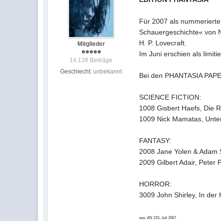
Für 2007 als nummerierte
Schauergeschichte« von 
H. P. Lovecraft.
Mitglieder
Im Juni erschien als lim
14.138 Beiträge
Geschlecht:
unbekannt
Bei den PHANTASIA PAPER
SCIENCE FICTION:
1008 Gisbert Haefs, Die 
1009 Nick Mamatas, Unte
FANTASY:
2008 Jane Yolen & Adam S
2009 Gilbert Adair, Peter
HORROR:
3009 John Shirley, In der H
aus: AN 215, Juli 2007