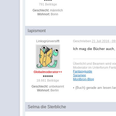
791 Beiträge
Geschlecht:
männlich
Wohnort:
Bonn
lapismont
Linksgrünversifft
Geschrieben
21 Juli 2016 - 09
Ich mag die Bücher auch, a
Überlicht und Beamen wird von
Moderator im Unterforum Fan
Fantasyguide
Globalmoderator++
Saramee
Montbron-Blog
18.661 Beiträge
Geschlecht:
unbekannt
•
(Buch) gerade am lesen:
Ia
Wohnort:
Berlin
Selma die Sterbliche