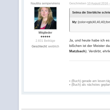
Nautilia sempervirens
Geschrieben
10 August 2016 -
Selma die Sterbliche schrie
My:
[color=rgb(40,40,40);font
Mitglieder
Ja, und heute habe ich es
2.831 Beiträge
bißchen ist der Meister da
Geschlecht:
weiblich
Matzbach
). Verdirbt, eh
•
(Buch) gerade am lesen:
tä
•
(Buch) als nächstes geplan