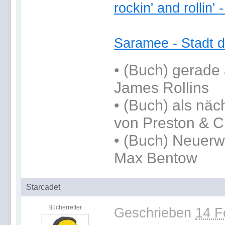
rockin' and rollin'
Saramee - Stadt d
•
(Buch) gerade 
James Rollins
•
(Buch) als näc
von Preston & C
• (Buch) Neuerw
Max Bentow
Starcadet
Bücherretter
Geschrieben
14 F