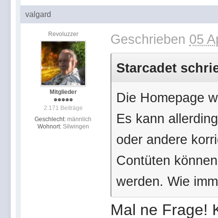
valgard
Revoluzzer
Geschrieben
05 A
Starcadet schri
Mitglieder
Die Homepage wu
2.171 Beiträge
Es kann allerdin
Geschlecht:
männlich
Wohnort:
Silwingen
oder andere korr
Contüten können 
werden. Wie imm
Mal ne Frage! 