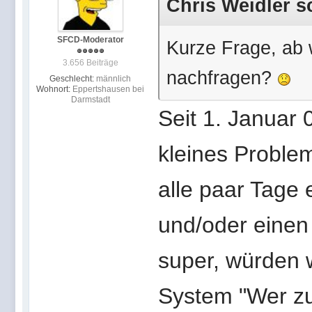
Chris Weidler s
SFCD-Moderator
Kurze Frage, ab
3.656 Beiträge
nachfragen?
Geschlecht:
männlich
Wohnort:
Eppertshausen bei
Darmstadt
Seit 1. Januar 
kleines Proble
alle paar Tage 
und/oder einen
super, würden 
System "Wer zu