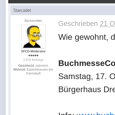
Starcadet
Bücherretter
Geschrieben
21 O
Wie gewohnt, da
SFCD-Moderator
3.656 Beiträge
BuchmesseCo
Geschlecht:
männlich
Wohnort:
Eppertshausen bei
Darmstadt
Samstag, 17. 
Bürgerhaus Dre