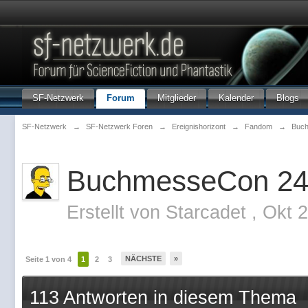
SF-Netzwerk
Forum
Mitglieder
Kalender
Blogs
SF-Netzwerk
→
SF-Netzwerk Foren
→
Ereignishorizont
→
Fandom
→
Buc
BuchmesseCon 2
Erstellt von
Starcadet
,
Okt 2
NÄCHSTE
»
Seite 1 von 4
1
2
3
113 Antworten in diesem Thema