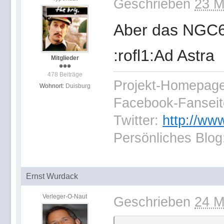
Geschrieben
23 M
Aber das NGC654
:rofl1:Ad Astra
Mitglieder
478 Beiträge
Projekt-Homepag
Wohnort:
Duisburg
Facebook-Fansei
Twitter:
http://ww
Persönliches Blog
Ernst Wurdack
Verleger-O-Naut
Geschrieben
24 M