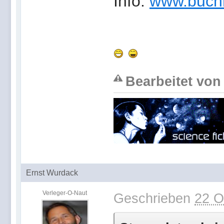
Info:
www.buch
Bearbeitet von 
Ernst Wurdack
Verleger-O-Naut
Geschrieben
22 O