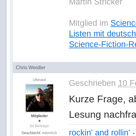
Martin Stricker
Mitglied im
Scienc
Listen mit deutsc
Science-Fiction-
Chris Weidler
Ufonaut
Geschrieben
10 F
Kurze Frage, 
Lesung nachfr
Mitglieder
84 Beiträge
rockin' and rollin'
Geschlecht:
männlich