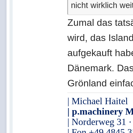
nicht wirklich wei
Zumal das tats
wird, das Islan
aufgekauft habe
Dänemark. Das
Grönland einfa
| Michael Haitel
| p.machinery M
| Norderweg 31 
| Fon +49 4845 