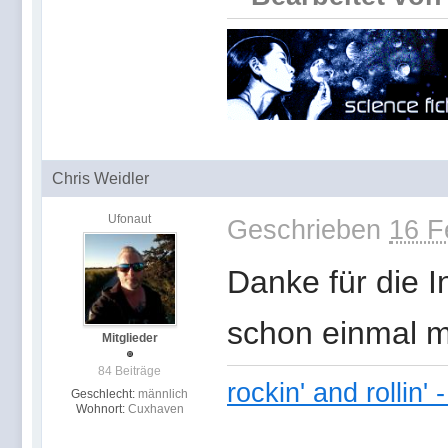
Chris Weidler
Ufonaut
Geschrieben
16 F
Danke für die I
schon einmal m
Mitglieder
84 Beiträge
rockin' and rollin'
Geschlecht:
männlich
Wohnort:
Cuxhaven