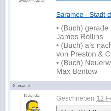
Wohnort:
Cuxhaven
Saramee - Stadt d
•
(Buch) gerade 
James Rollins
•
(Buch) als näc
von Preston & C
• (Buch) Neuerw
Max Bentow
Starcadet
Bücherretter
Geschrieben
12 F