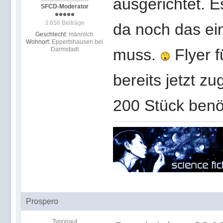
ausgerichtet. E
SFCD-Moderator
3.656 Beiträge
da noch das ei
Geschlecht:
männlich
Wohnort:
Eppertshausen bei
Darmstadt
muss.
Flyer f
bereits jetzt 
200 Stück benö
Prospero
Typonaut