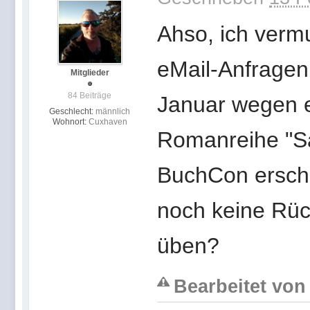
Ahso, ich verm
eMail-Anfrage
Mitglieder
84 Beiträge
Januar wegen e
Geschlecht:
männlich
Wohnort:
Cuxhaven
Romanreihe "Sa
BuchCon ersch
noch keine Rüc
üben?
Bearbeitet von 