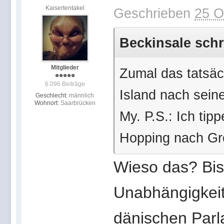
Kaisertentakel
Geschrieben
25 O
Beckinsale schr
Mitglieder
Zumal das tatsäc
6.096 Beiträge
Island nach seine
Geschlecht:
männlich
Wohnort:
Saarbrücken
My. P.S.: Ich ti
Hopping nach Grö
Wieso das? Bis
Unabhängigkeit
dänischen Parl