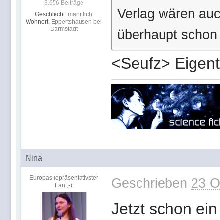
3.656 Beiträge
Verlag wären auc
Geschlecht:
männlich
Wohnort:
Eppertshausen bei
Darmstadt
überhaupt schon 
<Seufz> Eigentl
Nina
Europas repräsentativster
Geschrieben
23 O
Fan ;-)
Jetzt schon ein 