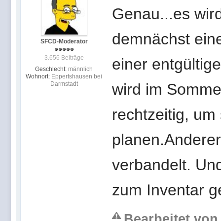
Genau...es wi
demnächst eine 
SFCD-Moderator
3.656 Beiträge
einer entgülti
Geschlecht:
männlich
Wohnort:
Eppertshausen bei
Darmstadt
wird im Sommer
rechtzeitig, u
planen.Anderers
verbandelt. Un
zum Inventar g
Bearbeitet von 