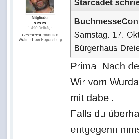
Starcadet schri
Mitglieder
BuchmesseConv
1.490 Beiträge
Samstag, 17. Ok
Geschlecht:
männlich
Wohnort:
bei Regensburg
Bürgerhaus Dreie
Prima. Nach de
Wir vom Wurdac
mit dabei.
Falls du überh
entgegennimmst