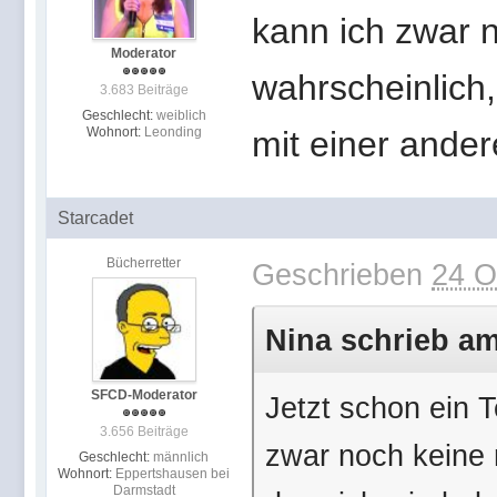
kann ich zwar 
Moderator
wahrscheinlich
3.683 Beiträge
Geschlecht:
weiblich
Wohnort:
Leonding
mit einer ander
Starcadet
Bücherretter
Geschrieben
24 O
Nina schrieb am
SFCD-Moderator
Jetzt schon ein T
3.656 Beiträge
zwar noch keine 
Geschlecht:
männlich
Wohnort:
Eppertshausen bei
Darmstadt