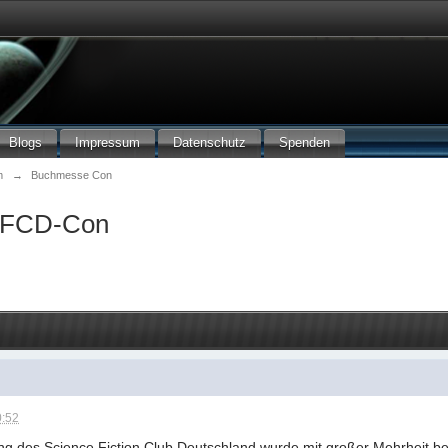
Blogs
Impressum
Datenschutz
Spenden
m
→
Buchmesse Con
SFCD-Con
0:52
g des Science Fiction Club Deutschland wurde mit großer Mehrheit 