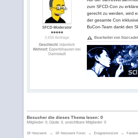
zum SFCD-Con zu erklären
gerecht zu werden, wird 
der gesamte Con inklusive
BuCon-Team dankt den SFC
SFCD-Moderator
3.656 Beiträge
Bearbeitet von Starcadet,
Geschlecht:
männlich
Wohnort:
Eppertshausen bei
Darmstadt
Besucher die dieses Thema lesen: 0
Mitglieder: 0, Gäste: 0, unsichtbare Mitglieder: 0
SF-Netzwerk
→
SF-Netzwerk Foren
→
Ereignishorizont
→
Fando