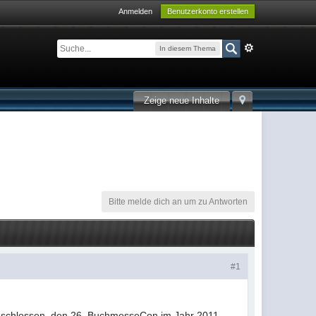
Anmelden
Benutzerkonto erstellen
In diesem Thema
Zeige neue Inhalte
Bitte melde dich an um zu Antworten
#1
beschlossen, den 26. BuchmesseCon im Jahr 2011