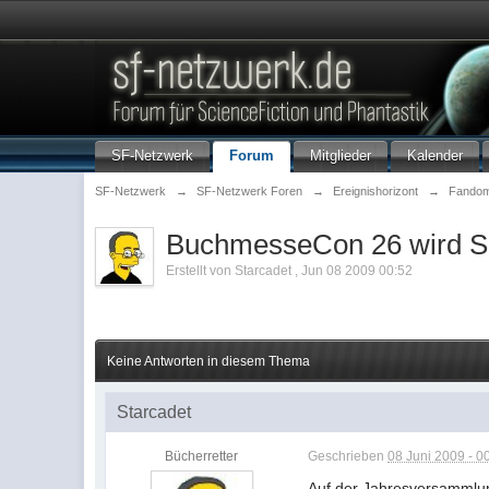
SF-Netzwerk
Forum
Mitglieder
Kalender
SF-Netzwerk
→
SF-Netzwerk Foren
→
Ereignishorizont
→
Fando
BuchmesseCon 26 wird 
Erstellt von
Starcadet
,
Jun 08 2009 00:52
Keine Antworten in diesem Thema
Starcadet
Bücherretter
Geschrieben
08 Juni 2009 - 0
Auf der Jahresversammlun