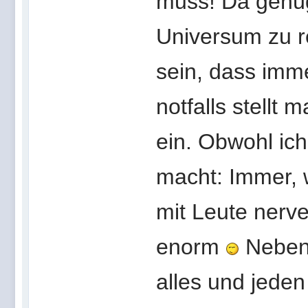
muss! Da genüg
Universum zu r
sein, dass imme
notfalls stellt
ein. Obwohl ich
macht: Immer, 
mit Leute nerve
enorm
Nebenb
alles und jede