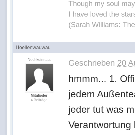
Though my soul may set
I have loved the stars
(Sarah Williams: The
Hoellenwauwau
Nochkeinnaut
Geschrieben
20 A
hmmm... 1. Offi
jedem Außentea
Mitglieder
4 Beiträge
jeder tut was m
Verantwortung 