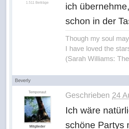
1.511 Beiträge
ich übernehme,
schon in der Ta
Though my soul may set
I have loved the stars
(Sarah Williams: The
Beverly
Temponaut
Geschrieben
24 A
Ich wäre natürl
schöne Partys 
Mitglieder