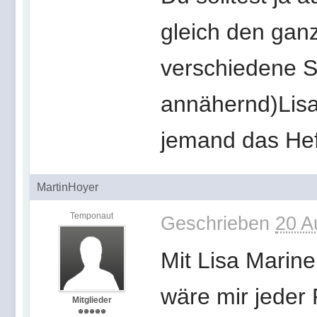
gleich den gan
verschiedene S
annähernd)Lisa
jemand das Heft
MartinHoyer
Temponaut
Geschrieben
20 A
Mit Lisa Marin
wäre mir jeder 
Mitglieder