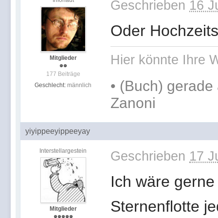
Infonaut
Geschrieben
16 J
Oder Hochzeitsf
Hier könnte Ihre W
Mitglieder
177 Beiträge
•
(Buch) gerade 
Geschlecht:
männlich
Zanoni
yiyippeeyippeeyay
Interstellargestein
Geschrieben
17 J
Ich wäre gerne 
Sternenflotte j
Mitglieder