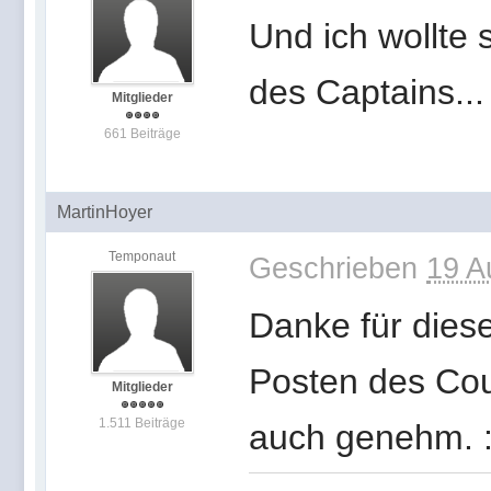
Und ich wollte 
des Captains..
Mitglieder
661 Beiträge
MartinHoyer
Temponaut
Geschrieben
19 A
Danke für dies
Posten des Cou
Mitglieder
1.511 Beiträge
auch genehm. :