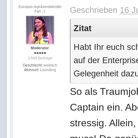
Europas repräsentativster
Geschrieben
16 J
Fan ;-)
Zitat
Habt Ihr euch sc
Moderator
auf der Enterpri
3.689 Beiträge
Geschlecht:
weiblich
Wohnort:
Leonding
Gelegenheit dazu
So als Traumjob
Captain ein. Ab
stressig. Allei