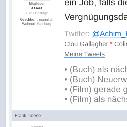
ein Job, falls d
Mitglieder
7.181 Beiträge
Vergnügungsda
Geschlecht:
männlich
Wohnort:
Hamburg
Twitter:
@Achim_H
Clou Gallagher
*
Coli
Meine Tweets
•
(Buch) als näc
• (Buch) Neuerw
• (Film) gerade
• (Film) als näch
Frank Hoese