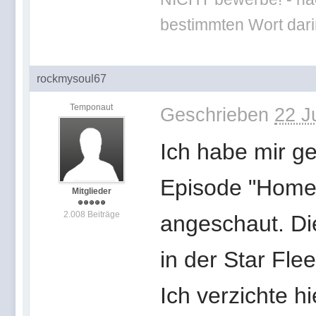
bestimmten Wort darin
rockmysoul67
Temponaut
Geschrieben
22 J
Ich habe mir ge
Episode "Homew
Mitglieder
2.008 Beiträge
angeschaut. Dies
in der Star Fle
Ich verzichte h