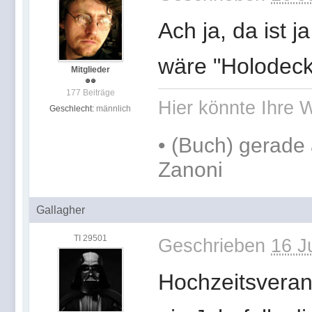
Ach ja, da ist j
wäre "Holodeck
Mitglieder
177 Beiträge
Hier könnte Ihre W
Geschlecht:
männlich
•
(Buch) gerade 
Zanoni
Gallagher
TI 29501
Geschrieben
16 J
Hochzeitsverans