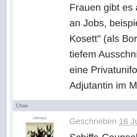
Frauen gibt es
an Jobs, beispi
Kosett" (als Bo
tiefem Ausschni
eine Privatunif
Adjutantin im Mi
Chao
Ufonaut
Geschrieben
16 J