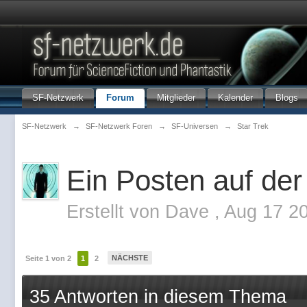
SF-Netzwerk
Forum
Mitglieder
Kalender
Blogs
SF-Netzwerk
→
SF-Netzwerk Foren
→
SF-Universen
→
Star Trek
Ein Posten auf der
Erstellt von
Dave
,
Aug 17 2
NÄCHSTE
Seite 1 von 2
1
2
35 Antworten in diesem Thema