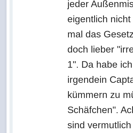
jeder Außenmis
eigentlich nich
mal das Gesetz 
doch lieber "i
1". Da habe ic
irgendein Capt
kümmern zu mü
Schäfchen". Ach
sind vermutlich