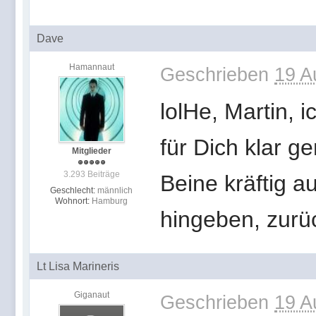
Dave
Hamannaut
Geschrieben
19 A
lolHe, Martin, 
für Dich klar 
Mitglieder
3.293 Beiträge
Beine kräftig a
Geschlecht:
männlich
Wohnort:
Hamburg
hingeben, zurü
Lt Lisa Marineris
Giganaut
Geschrieben
19 A