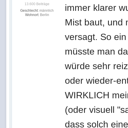
13.600 Beiträge
immer klarer wu
Geschlecht:
männlich
Wohnort:
Berlin
Mist baut, und 
versagt. So ei
müsste man da 
würde sehr rei
oder wieder-en
WIRKLICH mein
(oder visuell "
dass solch eine