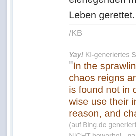
Leben gerettet
/KB
Yay!
KI-generiertes S
"
In the sprawli
chaos reigns an
is found not in
wise use their 
reason, and cha
(auf Bing.de generier
NICHT bewerbe! - nac