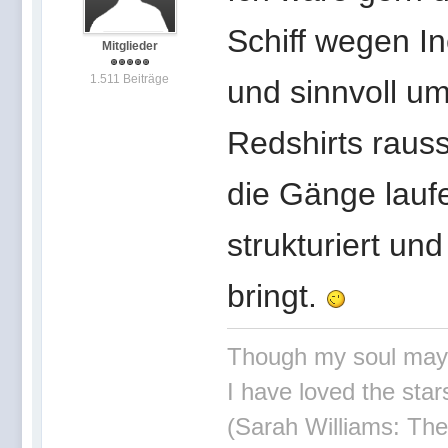
Schiff wegen In
Mitglieder
1.511 Beiträge
und sinnvoll um
Redshirts rauss
die Gänge lauf
strukturiert u
bringt.
Though my soul may set
I have loved the stars
(Sarah Williams: The