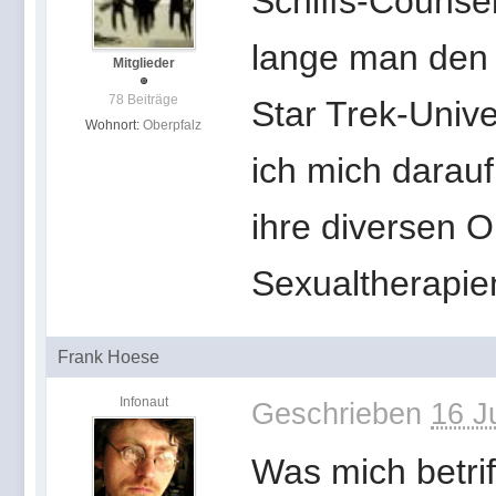
Schiffs-Counsel
lange man den
Mitglieder
78 Beiträge
Star Trek-Unive
Wohnort:
Oberpfalz
ich mich darau
ihre diversen 
Sexualtherapie
Frank Hoese
Infonaut
Geschrieben
16 J
Was mich betriff