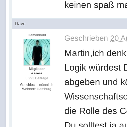
keinen spaß ma
Dave
Hamannaut
Geschrieben
20 A
Martin,ich denk
Logik würdest 
Mitglieder
3.293 Beiträge
abgeben und k
Geschlecht:
männlich
Wohnort:
Hamburg
Wissenschaftso
die Rolle des C
Du solltest ja 