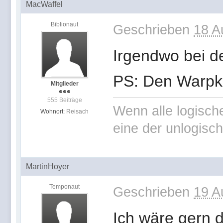
MacWaffel
Biblionaut
Geschrieben
18 A
Irgendwo bei de
PS: Den Warpker
Mitglieder
555 Beiträge
Wenn alle logisch
Wohnort:
Reisach
eine der unlogisch
MartinHoyer
Temponaut
Geschrieben
19 A
Ich wäre gern 