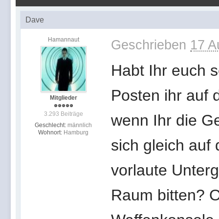
Dave
Hamannaut
Geschrieben
17 A
Habt Ihr euch 
Posten ihr auf
Mitglieder
3.293 Beiträge
wenn Ihr die G
Geschlecht:
männlich
Wohnort:
Hamburg
sich gleich au
vorlaute Unter
Raum bitten? Od