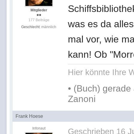
Schiffsbibliothe
Mitglieder
177 Beiträge
was es da alles
Geschlecht:
männlich
mal vor, wie m
kann! Ob "Morr
Hier könnte Ihre W
•
(Buch) gerade 
Zanoni
Frank Hoese
Infonaut
Geschrieben
16 J