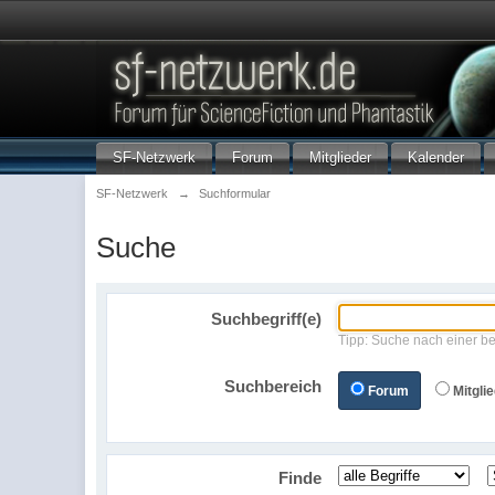
SF-Netzwerk
Forum
Mitglieder
Kalender
SF-Netzwerk
→
Suchformular
Suche
Suchbegriff(e)
Tipp: Suche nach einer be
Suchbereich
Forum
Mitgli
Finde