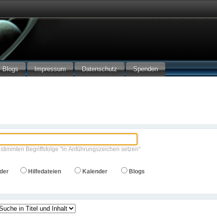
Blogs
Impressum
Datenschutz
Spenden
stimmten Begriffsfolge "in Anführungszeichen setzen"
eder
Hilfedateien
Kalender
Blogs