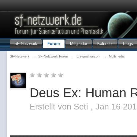
SF-Netzwerk
Forum
Mitglieder
Kalender
Blogs
SF-Netzwerk
→
SF-Netzwerk Foren
→
Ereignishorizont
→
Multimedia
Deus Ex: Human R
Erstellt von
Seti
,
Jan 16 201