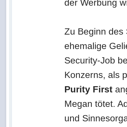
der Werbung wi
Zu Beginn des 
ehemalige Geli
Security-Job be
Konzerns, als 
Purity First
ang
Megan tötet. A
und Sinnesorg