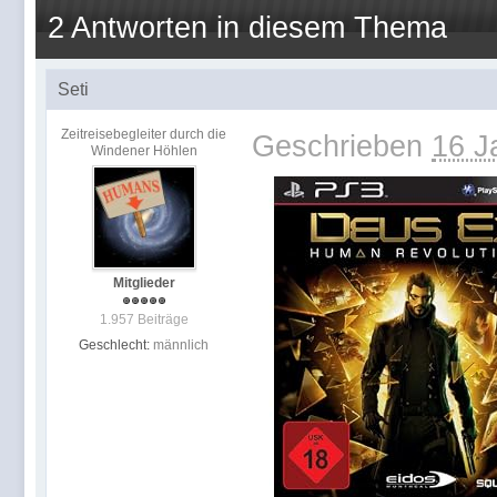
2 Antworten in diesem Thema
Seti
Zeitreisebegleiter durch die
Geschrieben
16 J
Windener Höhlen
Mitglieder
1.957 Beiträge
Geschlecht:
männlich