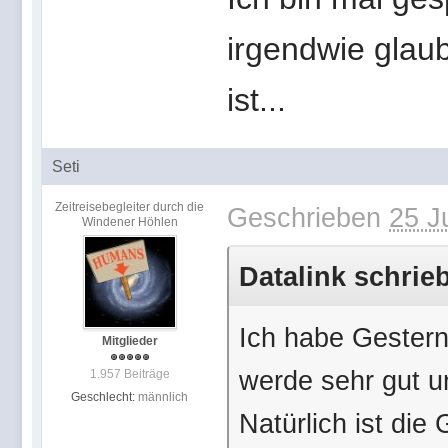
irgendwie glau
ist...
Seti
Zeitreisebegleiter durch die
Geschrieben
25 J
Windener Höhlen
Datalink schrieb
Ich habe Gestern
Mitglieder
werde sehr gut un
1.957 Beiträge
Geschlecht:
männlich
Natürlich ist die 