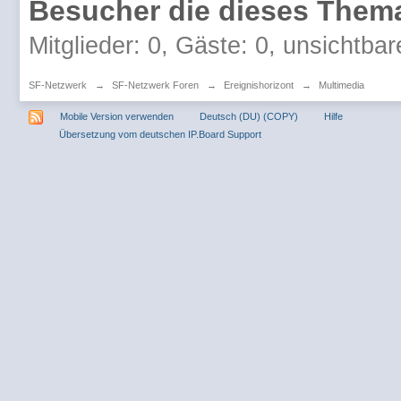
Besucher die dieses Thema
Mitglieder: 0, Gäste: 0, unsichtbar
SF-Netzwerk
→
SF-Netzwerk Foren
→
Ereignishorizont
→
Multimedia
Mobile Version verwenden
Deutsch (DU) (COPY)
Hilfe
Übersetzung vom deutschen IP.Board Support