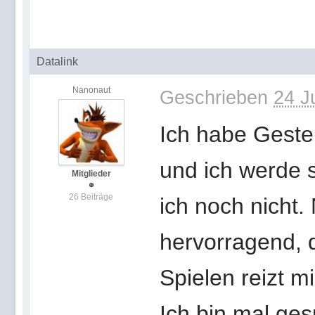
Datalink
Nanonaut
Geschrieben
24 J
Ich habe Geste
und ich werde s
Mitglieder
26 Beiträge
ich noch nicht. 
hervorragend, d
Spielen reizt 
Ich bin mal ges