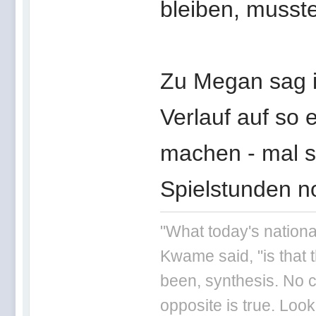
bleiben, musst
Zu Megan sag i
Verlauf auf so
machen - mal s
Spielstunden n
"What today's nationa
Kwame said, "is that 
been, synthesis. No ci
opposite is true. Loo