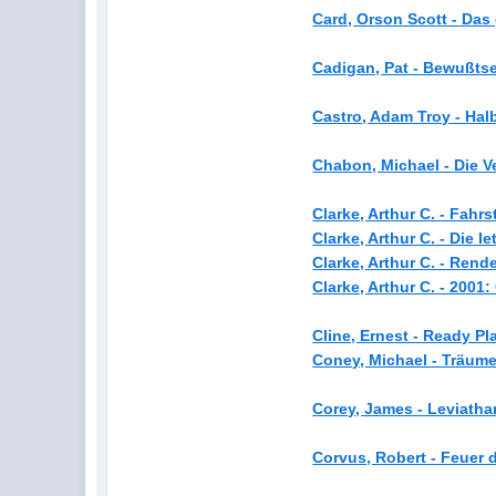
Card, Orson Scott - Das 
Cadigan, Pat - Bewußtse
Castro, Adam Troy - Hal
Chabon, Michael - Die Ve
Clarke, Arthur C. - Fahr
Clarke, Arthur C. - Die l
Clarke, Arthur C. - Ren
Clarke, Arthur C. - 2001
Cline, Ernest - Ready Pl
Coney, Michael - Träume
Corey, James - Leviatha
Corvus, Robert - Feuer 