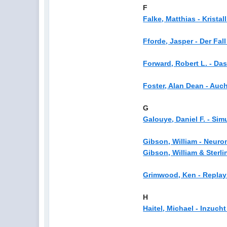
F
Falke, Matthias - Kristal
Fforde, Jasper - Der Fal
Forward, Robert L. - Da
Foster, Alan Dean - Auch
G
Galouye, Daniel F. - Sim
Gibson, William - Neuro
Gibson, William & Sterli
Grimwood, Ken - Replay 
H
Haitel, Michael - Inzuch