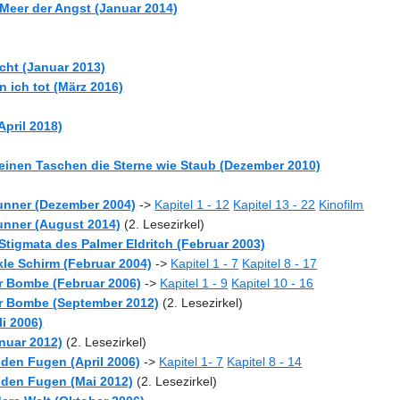
 Meer der Angst (Januar 2014)
acht (Januar 2013)
n ich tot (März 2016)
April 2018)
meinen Taschen die Sterne wie Staub (Dezember 2010)
 Runner (Dezember 2004)
->
Kapitel 1 - 12
Kapitel 13 - 22
Kinofilm
Runner (August 2014)
(2. Lesezirkel)
i Stigmata des Palmer Eldritch (Februar 2003)
nkle Schirm (Februar 2004)
->
Kapitel 1 - 7
Kapitel 8 - 17
er Bombe (Februar 2006)
->
Kapitel 1 - 9
Kapitel 10 - 16
der Bombe
(September 2012)
(2. Lesezirkel)
li 2006)
nuar 2012)
(2. Lesezirkel)
s den Fugen (April 2006)
->
Kapitel 1- 7
Kapitel 8 - 14
us den Fugen
(Mai 2012)
(2. Lesezirkel)