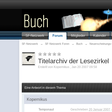
SF-Netzwerk
Forum
Mitglieder
Kalender
SF-Netzwerk
→
SF-Netzwerk Foren
→
Buch
→
Neuerscheinungs-
Titelarchiv der Lesezirkel
Erstellt von
Kopernikus
,
Jan 20 2007 09:58
Eine Antwort in diesem Thema
Kopernikus
Temponaut
Geschrieben
20 Januar 2007 -