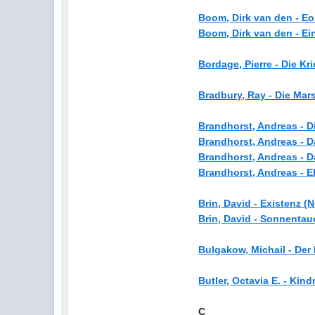
Boom, Dirk van den - Eob
Boom, Dirk van den - Ei
Bordage, Pierre - Die Kri
Bradbury, Ray - Die Mar
Brandhorst, Andreas - D
Brandhorst, Andreas - D
Brandhorst, Andreas - 
Brandhorst, Andreas - Ek
Brin, David - Existenz 
Brin, David - Sonnentau
Bulgakow, Michail - Der
Butler, Octavia E. - Kind
C