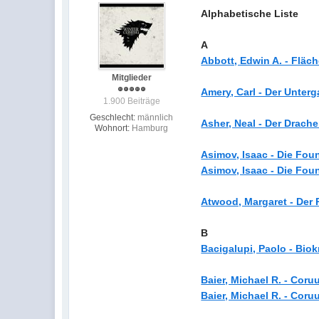
Alphabetische Liste
A
Abbott, Edwin A. - Fläch
Mitglieder
Amery, Carl - Der Unter
1.900 Beiträge
Geschlecht:
männlich
Asher, Neal - Der Drach
Wohnort:
Hamburg
Asimov, Isaac - Die Foun
Asimov, Isaac - Die Foun
Atwood, Margaret - Der 
B
Bacigalupi, Paolo - Biok
Baier, Michael R. - Cor
Baier, Michael R. - Cor