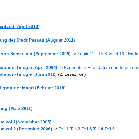
enland (April 2013)
gang der Stadt Passau (August 2011)
e von Samarkant (September 2009)
->
Kapitel 1 - 15
Kapitel 16 - Ende
dation-Trilogie (April 2004)
->
Foundation
Foundation und Imperium
dation-Trilogie
(Juni 2012)
(2. Lesezirkel)
Report der Magd (Februar 2019)
rieg (März 2011)
uum vol.1(November 2005)
uum vol.2 (Dezember 2006)
->
Teil 1
Teil 2
Teil 3
Teil 4
Teil 5