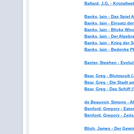
Ballard, J.G. - Kristallwe
Banks, Iain - Das Spiel 
Banks, Iain - Einsatz de
Banks, Iain - Blicke Wi
Banks, Iain - Der Algeb
Banks, Iain - Krieg der 
Banks, Iain - Bedenke P
Baxter, Stephen - Evolut
Bear, Greg - Blutmusik (
Bear, Greg - Die Stadt a
Bear, Greg - Das Schiff 
de Beauvoir, Simone - A
Benford, Gregory - Eat
Benford, Gregory - Zeit
Blish, James - Der Gewi