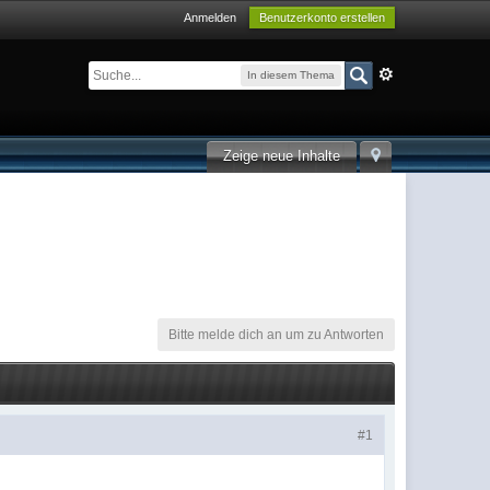
Anmelden
Benutzerkonto erstellen
In diesem Thema
Zeige neue Inhalte
Bitte melde dich an um zu Antworten
#1