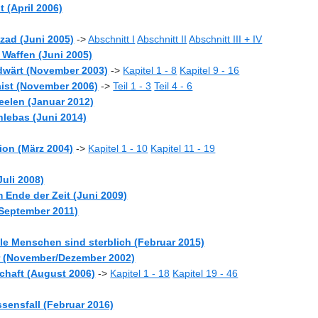
lt (April 2006)
Azad (Juni 2005)
->
Abschnitt I
Abschnitt II
Abschnitt III + IV
r Waffen (Juni 2005)
ndwärt (November 2003)
->
Kapitel 1 - 8
Kapitel 9 - 16
raist (November 2006)
->
Teil 1 - 3
Teil 4 - 6
Seelen (Januar 2012)
hlebas (Juni 2014)
ion (März 2004)
->
Kapitel 1 - 10
Kapitel 11 - 19
Juli 2008)
m Ende der Zeit (Juni 2009)
(September 2011)
lle Menschen sind sterblich (Februar 2015)
er (November/Dezember 2002)
schaft (August 2006)
->
Kapitel 1 - 18
Kapitel 19 - 46
ssensfall (Februar 2016)