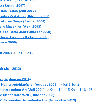
ndere Welt (Oktober 2006)
cra (Januar 2007)
en des Todes (Juli 2007)
nischer Zeitsturz (Oktober 2007)
akel vom Berge (Januar 2008)
ncoln-Maschine (April 2008)
uf das letzte Jahr (Oktober 2008)
ttliche Invasion (Februar 2009)
Januar 2009)
li 2007)
->
Teil 1
Teil 2
it (Juli 2012)
le (September 2014)
e Haarteppichknüpfer (August 2003)
->
Teil 1
Teil 2
letzte seiner Art (Juli 2004)
->
Kapitel 1 - 15
Kapitel 16 - 26
e unberührte Welt (Oktober 2008)
: Nationales Sicherheits-Amt (November 2019)