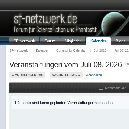
SF-Netzwerk
Forum
Mitglieder
Kalender
Blogs
SF-Netzwerk
→
Kalender
→
Community Calendar
→
Juli 2026
→
Juli 08, 2
Veranstaltungen vom Juli 08, 2026
i
← VORHERIGER TAG
NÄCHSTER TAG →
Wechsel zu...
Monatsansicht
Für heute sind keine geplanten Veranstaltungen vorhanden.