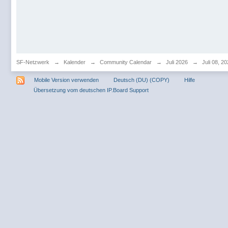
SF-Netzwerk
→
Kalender
→
Community Calendar
→
Juli 2026
→
Juli 08, 2
Mobile Version verwenden
Deutsch (DU) (COPY)
Hilfe
Übersetzung vom deutschen IP.Board Support