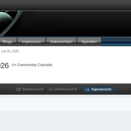
Blogs
Impressum
Datenschutz
Spenden
Juli 16, 2026
026
im
Community Calendar
Monatsansicht
Wochenansicht
Tagesansicht
.