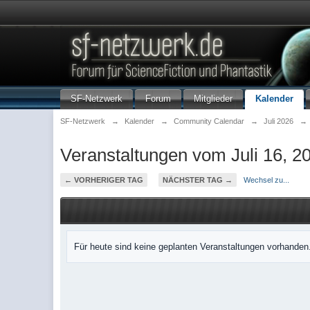
SF-Netzwerk
Forum
Mitglieder
Kalender
SF-Netzwerk
→
Kalender
→
Community Calendar
→
Juli 2026
→
Veranstaltungen vom Juli 16, 2
← VORHERIGER TAG
NÄCHSTER TAG →
Wechsel zu...
Für heute sind keine geplanten Veranstaltungen vorhanden