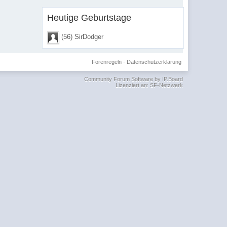
Heutige Geburtstage
(56) SirDodger
Forenregeln
·
Datenschutzerklärung
Community Forum Software by IP.Board
Lizenziert an: SF-Netzwerk