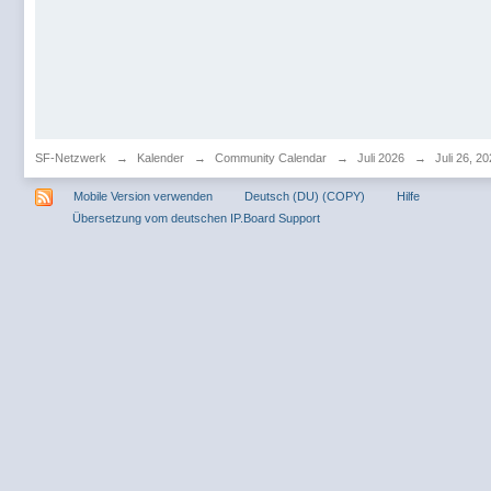
SF-Netzwerk
→
Kalender
→
Community Calendar
→
Juli 2026
→
Juli 26, 2
Mobile Version verwenden
Deutsch (DU) (COPY)
Hilfe
Übersetzung vom deutschen IP.Board Support