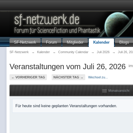
SF-Netzwerk
Forum
Mitglieder
Kalender
Blogs
SF-Netzwerk
→
Kalender
→
Community Calendar
→
Juli 2026
→
Juli 26, 2
Veranstaltungen vom Juli 26, 2026
i
← VORHERIGER TAG
NÄCHSTER TAG →
Wechsel zu...
Monatsansicht
Für heute sind keine geplanten Veranstaltungen vorhanden.