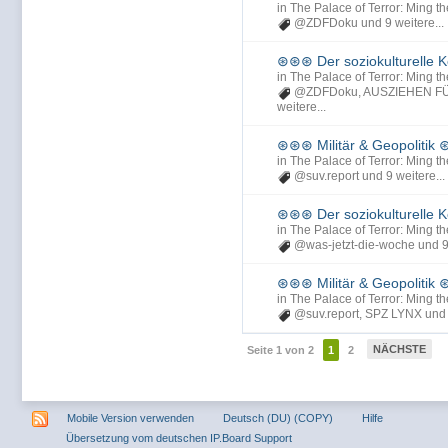
in
The Palace of Terror: Ming th
@ZDFDoku
und 9 weitere...
⊛⊛⊛ Der soziokulturelle
in
The Palace of Terror: Ming th
@ZDFDoku
,
AUSZIEHEN F
weitere...
⊛⊛⊛ Militär & Geopolitik
in
The Palace of Terror: Ming th
@suv.report
und 9 weitere...
⊛⊛⊛ Der soziokulturelle
in
The Palace of Terror: Ming th
@was-jetzt-die-woche
und 9
⊛⊛⊛ Militär & Geopolitik
in
The Palace of Terror: Ming th
@suv.report
,
SPZ LYNX
und 
NÄCHSTE
Seite 1 von 2
1
2
Mobile Version verwenden
Deutsch (DU) (COPY)
Hilfe
Übersetzung vom deutschen IP.Board Support