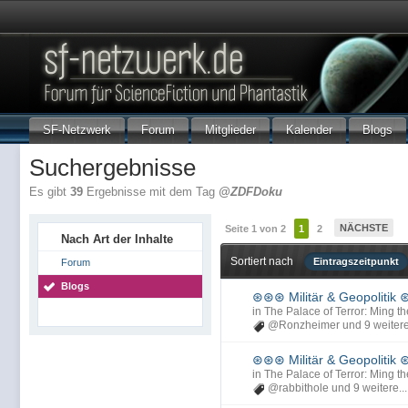
SF-Netzwerk
Forum
Mitglieder
Kalender
Blogs
Suchergebnisse
Es gibt
39
Ergebnisse mit dem Tag
@ZDFDoku
NÄCHSTE
Seite 1 von 2
1
2
Nach Art der Inhalte
Sortiert nach
Eintragszeitpunkt
Forum
Blogs
⊛⊛⊛ Militär & Geopolitik
in
The Palace of Terror: Ming th
@Ronzheimer
und 9 weitere
⊛⊛⊛ Militär & Geopolitik
in
The Palace of Terror: Ming th
@rabbithole
und 9 weitere...