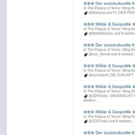
⊛⊛⊛ Der soziokulturelle
in
The Palace of Terror: Ming th
@MarkusLanzTV
,
DER PER
⊛⊛⊛ Militär & Geopolitik
in
The Palace of Terror: Ming th
@MarkReicher
und 9 weitere
⊛⊛⊛ Der soziokulturelle
in
The Palace of Terror: Ming th
@nzz_format
und 9 weitere..
⊛⊛⊛ Militär & Geopolitik
in
The Palace of Terror: Ming th
@suv.report
,
DIE ZUKUNFT
⊛⊛⊛ Militär & Geopolitik
in
The Palace of Terror: Ming th
@ZDFDoku
,
GROßMACHT 
weitere...
⊛⊛⊛ Militär & Geopolitik
in
The Palace of Terror: Ming th
@ZDFDoku
und 9 weitere...
⊛⊛⊛ Der soziokulturelle