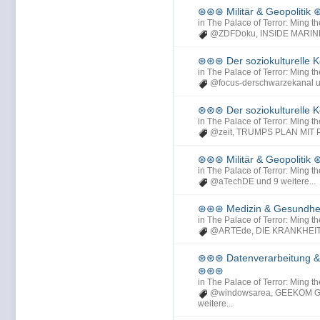
⊛⊛⊛ Militär & Geopolitik
in
The Palace of Terror: Ming th
@ZDFDoku
,
INSIDE MARIN
⊛⊛⊛ Der soziokulturelle
in
The Palace of Terror: Ming th
@focus-derschwarzekanal
u
⊛⊛⊛ Der soziokulturelle
in
The Palace of Terror: Ming th
@zeit
,
TRUMPS PLAN MIT 
⊛⊛⊛ Militär & Geopolitik
in
The Palace of Terror: Ming th
@aTechDE
und 9 weitere...
⊛⊛⊛ Medizin & Gesundh
in
The Palace of Terror: Ming th
@ARTEde
,
DIE KRANKHEI
⊛⊛⊛ Datenverarbeitung & 
⊛⊛⊛
in
The Palace of Terror: Ming th
@windowsarea
,
GEEKOM G
weitere...