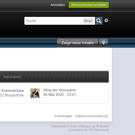
Anmelden
Benutzerkonto erstellen
Blogs
Zeige neue Inhalte
Aufsteigend
Ming der Grausame
0 Kommentare
06 Mai 2026 - 23:07
12 Blogaufrufe
Forenregeln
·
Datenschutzerklärung
Community Forum Software by IP.Board
Lizenziert an: SF-Netzwerk