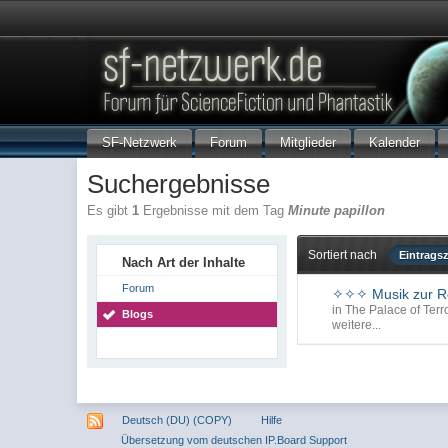
SF-Netzwerk
Forum
Mitglieder
Kalender
Suchergebnisse
Es gibt
1
Ergebnisse mit dem Tag
Minute papillon
Sortiert nach
Eintrags
Nach Art der Inhalte
Forum
✧✧✧ Musik zur Re
in
The Palace of Terr
Blogs
weitere...
Deutsch (DU) (COPY)
Hilfe
Übersetzung vom deutschen IP.Board Support