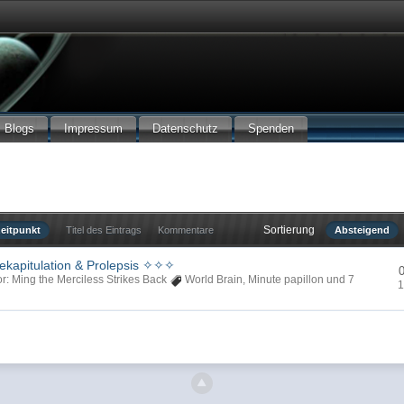
Blogs
Impressum
Datenschutz
Spenden
Sortierung
zeitpunkt
Titel des Eintrags
Kommentare
Absteigend
kapitulation & Prolepsis ✧✧✧
or: Ming the Merciless Strikes Back
World Brain
,
Minute papillon
und 7
1