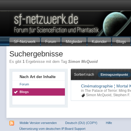
SF-Netzwerk
Forum
Mitglieder
Kalender
Blogs
Suchergebnisse
Es gibt
1
Ergebnisse mit dem Tag
Simon McQuoid
Sortiert nach
Eintragszeitpunkt
Nach Art der Inhalte
Forum
Cinématographie ¦ Mortal 
in
The Palace of Terror: Ming th
Blogs
Simon McQuoid
,
Stephen F.
Mobile Version verwenden
Deutsch (DU) (COPY)
Hilfe
Übersetzung vom deutschen IP.Board Support