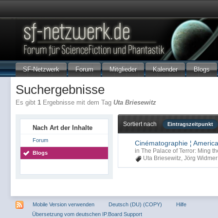
SF-Netzwerk
Forum
Mitglieder
Kalender
Blogs
Suchergebnisse
Es gibt
1
Ergebnisse mit dem Tag
Uta Briesewitz
Sortiert nach
Eintragszeitpunkt
Nach Art der Inhalte
Forum
Cinématographie ¦ Americ
in
The Palace of Terror: Ming th
Blogs
Uta Briesewitz
,
Jörg Widmer
Mobile Version verwenden
Deutsch (DU) (COPY)
Hilfe
Übersetzung vom deutschen IP.Board Support