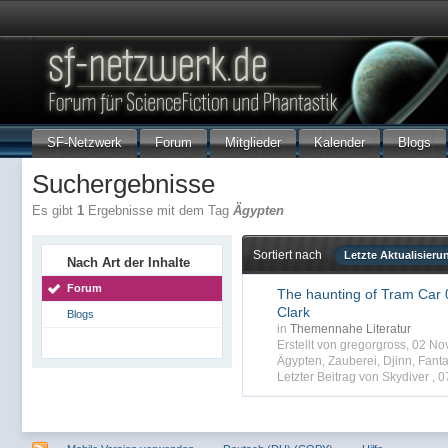
SF-Netzwerk
Forum
Mitglieder
Kalender
Blogs
Suchergebnisse
Es gibt
1
Ergebnisse mit dem Tag
Ägypten
Sortiert nach
Letzte Aktualisieru
Nach Art der Inhalte
Forum
The haunting of Tram Car 0
Clark
Blogs
in
Themennahe Literatur
Erstellt von gregorgross, 02 
Ägypten
,
Zauberei
,
Djinn
,
Fant
Letzter Beitrag von Skydiver ,
0