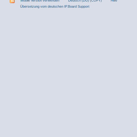
Mobile Version verwenden
Deutsch (DU) (COPY)
Hilfe
Übersetzung vom deutschen IP.Board Support