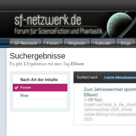
SF-Netzwerk
Forum
Mitglieder
Kalender
Blogs
Suchergebnisse
Es gibt
1
Ergebnisse mit dem Tag
Ellison
Sortiert nach
Letzte Aktualisieru
Nach Art der Inhalte
Forum
Zum Jahreswechsel spricht 
Ellison!
Blogs
in
Off-Topic
Erstellt von head_in_the_clou
Jahreswechsel
,
2025
,
Ellison
Letzter Beitrag von yiyippeeyi
2025