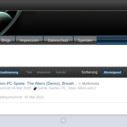
Blogs
Impressum
Datenschutz
Spenden
Sortierung
tualisierung
Titel
Antworten
Aufrufe
Absteigend
ion-PC-Spiele: The Alters (Demo), Breath...
in
Multimedia
mschrott, 04 Mär 2025
Game
,
Games
,
PC
,
Spiel
,
Alters
und 2
eltraumschrott ,
05 Mär 2025