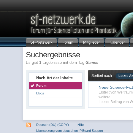
SF-Netzwerk
Forum
Mitglieder
Kalender
Suchergebnisse
Es gibt
1
Ergebnisse mit dem Tag
Games
Sortiert nach
Letzte Ak
Nach Art der Inhalte
Forum
Neue Science-Fict
Erstellt von Weltrau
Blogs
weitere...
Letzter Beitrag von W
Deutsch (DU) (COPY)
Hilfe
Übersetzung vom deutschen IP.Board Support