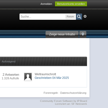
Anmelden
Benutzerkonto erstellen
Forum
Zeige neue Inhalte
Aufsteigend
Weltraumschrott
2 Antworten
Geschrieben 04 Mär 2025
1.328 Aufrufe
Forenregeln
·
Datenschutzerklärung
Community Forum Software by IP.Board
Lizenziert an: SF-Netzwerk