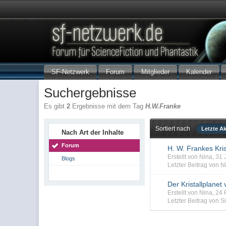
SF-Netzwerk
Forum
Mitglieder
Kalender
Suchergebnisse
Es gibt
2
Ergebnisse mit dem Tag
H.W.Franke
Sortiert nach
Letzte Ak
Nach Art der Inhalte
Forum
H. W. Frankes Kris
Erstellt von Nina, 3
Blogs
Letzter Beitrag von N
Der Kristallplanet
Erstellt von Nina, 2
Letzter Beitrag von Si