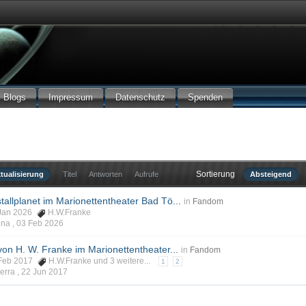
Blogs
Impressum
Datenschutz
Spenden
Sortierung
tualisierung
Titel
Antworten
Aufrufe
Absteigend
tallplanet im Marionettentheater Bad Tö...
in
Fandom
1 Jan 2026
H.W.Franke
ina ,
03 Feb 2026
 von H. W. Franke im Marionettentheater...
in
Fandom
4 Feb 2017
H.W.Franke
und 3 weitere...
1
2
erra ,
22 Jun 2017