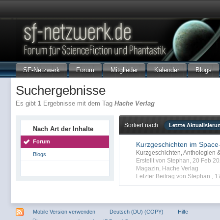
SF-Netzwerk
Forum
Mitglieder
Kalender
Blogs
Suchergebnisse
Es gibt
1
Ergebnisse mit dem Tag
Hache Verlag
Sortiert nach
Letzte Aktualisieru
Nach Art der Inhalte
Forum
Kurzgeschichten im Space
Kurzgeschichten, Anthologien
Blogs
Erstellt von Stephan, 20 Feb 
Magazin
,
Hache Verlag
Letzter Beitrag von Stephan ,
1
Mobile Version verwenden
Deutsch (DU) (COPY)
Hilfe