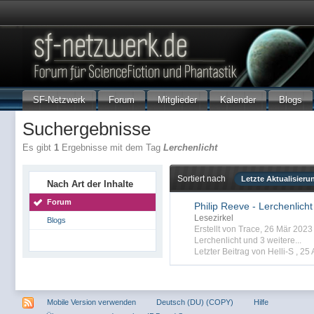
SF-Netzwerk
Forum
Mitglieder
Kalender
Blogs
Suchergebnisse
Es gibt
1
Ergebnisse mit dem Tag
Lerchenlicht
Sortiert nach
Letzte Aktualisieru
Nach Art der Inhalte
Forum
Philip Reeve - Lerchenlicht
Lesezirkel
Blogs
Erstellt von Trace, 26 Mär 202
Lerchenlicht
und 3 weitere...
Letzter Beitrag von Helli-S ,
25 
Mobile Version verwenden
Deutsch (DU) (COPY)
Hilfe