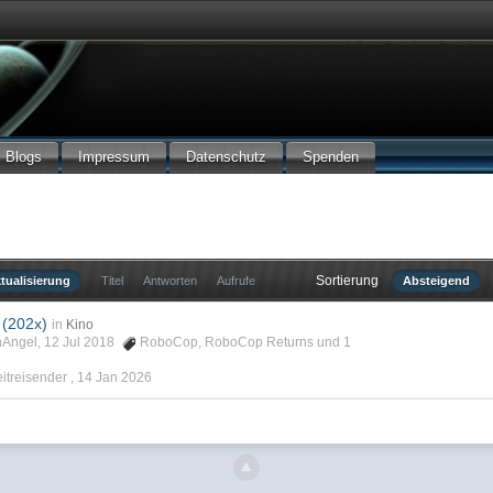
Blogs
Impressum
Datenschutz
Spenden
Sortierung
tualisierung
Titel
Antworten
Aufrufe
Absteigend
(202x)
in
Kino
enAngel, 12 Jul 2018
RoboCop
,
RoboCop Returns
und 1
eitreisender ,
14 Jan 2026