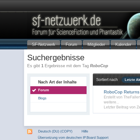
SF-Netzwerk
Forum
Mitglieder
Kalender
Suchergebnisse
Es gibt
1
Ergebnisse mit dem Tag
RoboCop
Sortiert nach
Letzte Ak
Nach Art der Inhalte
Forum
RoboCop Returns 
Erstellt von TheFall
Blogs
weitere...
Letzter Beitrag von Z
Deutsch (DU) (COPY)
Hilfe
Übersetzung vom deutschen IP.Board Support