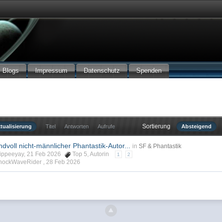
Blogs
Impressum
Datenschutz
Spenden
Sortierung
tualisierung
Titel
Antworten
Aufrufe
Absteigend
dvoll nicht-männlicher Phantastik-Autor...
in
SF & Phantastik
eyippeeyay, 21 Feb 2026
Top 5
,
Autorin
1
2
 ShockWaveRider ,
28 Feb 2026