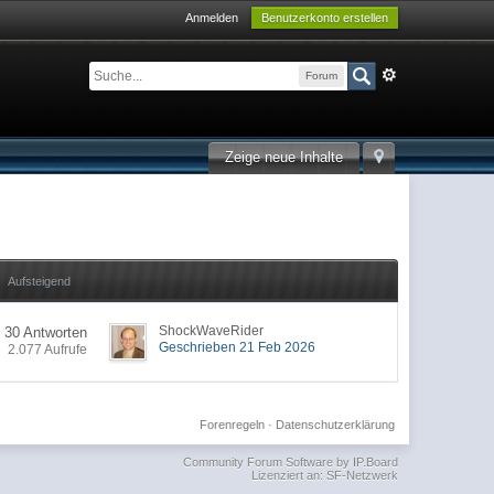
Anmelden
Benutzerkonto erstellen
Forum
Zeige neue Inhalte
Aufsteigend
ShockWaveRider
30 Antworten
Geschrieben 21 Feb 2026
2.077 Aufrufe
Forenregeln
·
Datenschutzerklärung
Community Forum Software by IP.Board
Lizenziert an: SF-Netzwerk