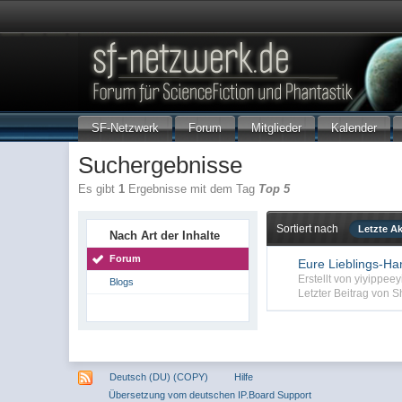
SF-Netzwerk
Forum
Mitglieder
Kalender
Suchergebnisse
Es gibt
1
Ergebnisse mit dem Tag
Top 5
Sortiert nach
Letzte Ak
Nach Art der Inhalte
Forum
Eure Lieblings-Han
Erstellt von yiyippe
Blogs
Letzter Beitrag von
Deutsch (DU) (COPY)
Hilfe
Übersetzung vom deutschen IP.Board Support