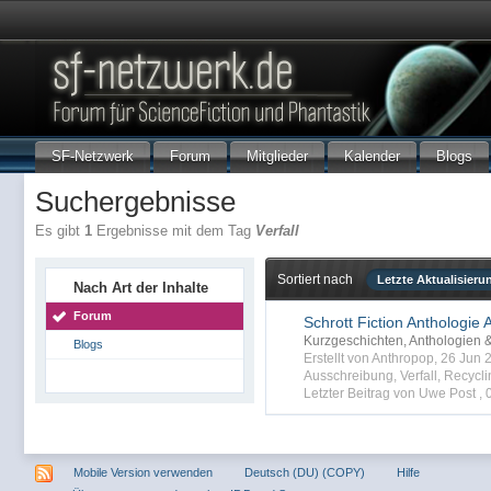
SF-Netzwerk
Forum
Mitglieder
Kalender
Blogs
Suchergebnisse
Es gibt
1
Ergebnisse mit dem Tag
Verfall
Sortiert nach
Letzte Aktualisieru
Nach Art der Inhalte
Forum
Schrott Fiction Anthologie
Kurzgeschichten, Anthologien
Blogs
Erstellt von Anthropop, 26 Jun
Ausschreibung
,
Verfall
,
Recycli
Letzter Beitrag von Uwe Post ,
Mobile Version verwenden
Deutsch (DU) (COPY)
Hilfe