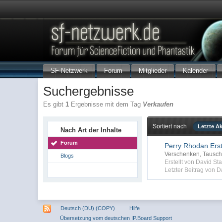
SF-Netzwerk
Forum
Mitglieder
Kalender
Suchergebnisse
Es gibt
1
Ergebnisse mit dem Tag
Verkaufen
Sortiert nach
Letzte Ak
Nach Art der Inhalte
Forum
Perry Rhodan Erst
Verschenken, Tausc
Blogs
Erstellt von David S
Letzter Beitrag von 
Deutsch (DU) (COPY)
Hilfe
Übersetzung vom deutschen IP.Board Support