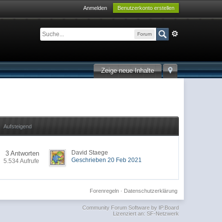
Anmelden
Benutzerkonto erstellen
Forum
Zeige neue Inhalte
Aufsteigend
David Staege
3 Antworten
Geschrieben 20 Feb 2021
5.534 Aufrufe
Forenregeln
·
Datenschutzerklärung
Community Forum Software by IP.Board
Lizenziert an: SF-Netzwerk