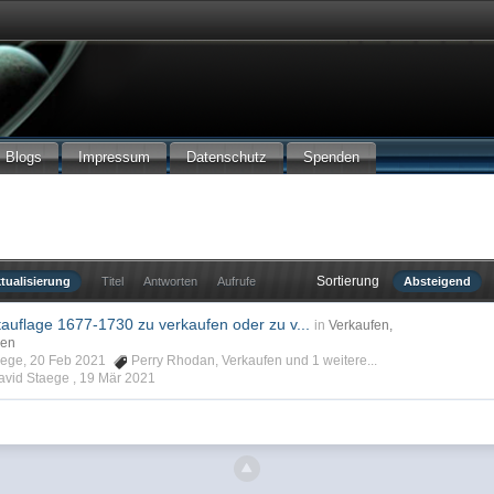
Blogs
Impressum
Datenschutz
Spenden
Sortierung
tualisierung
Titel
Antworten
Aufrufe
Absteigend
auflage 1677-1730 zu verkaufen oder zu v...
in
Verkaufen,
hen
taege, 20 Feb 2021
Perry Rhodan
,
Verkaufen
und 1 weitere...
David Staege ,
19 Mär 2021