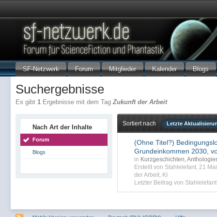
SF-Netzwerk
Forum
Mitglieder
Kalender
Blogs
Suchergebnisse
Es gibt
1
Ergebnisse mit dem Tag
Zukunft der Arbeit
Sortiert nach
Letzte Aktualisieru
Nach Art der Inhalte
Forum
(Ohne Titel?) Bedingungsl
Grundeinkommen 2030, vo
Blogs
in
Kurzgeschichten, Anthologi
Erstellt von Stahlelefant, 21 M
der Arbeit
,
KI
Letzter Beitrag von Stahlelefant