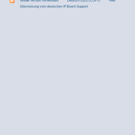
Mobile Version verwenden
Deutsch (DU) (COPY)
Hilfe
Übersetzung vom deutschen IP.Board Support