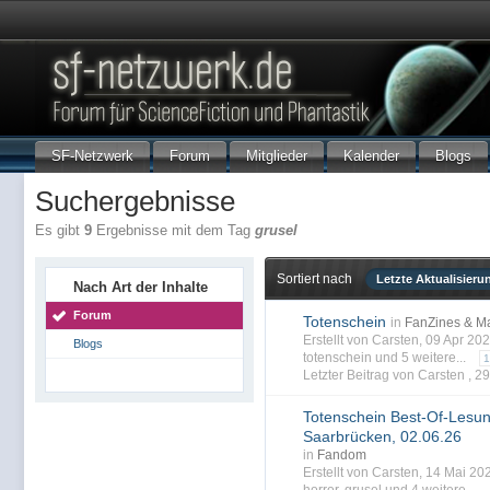
SF-Netzwerk
Forum
Mitglieder
Kalender
Blogs
Suchergebnisse
Es gibt
9
Ergebnisse mit dem Tag
grusel
Sortiert nach
Letzte Aktualisieru
Nach Art der Inhalte
Forum
Totenschein
in
FanZines & M
Erstellt von Carsten, 09 Apr 2
Blogs
totenschein
und 5 weitere...
1
Letzter Beitrag von Carsten ,
29
Totenschein Best-Of-Lesun
Saarbrücken, 02.06.26
in
Fandom
Erstellt von Carsten, 14 Mai 2