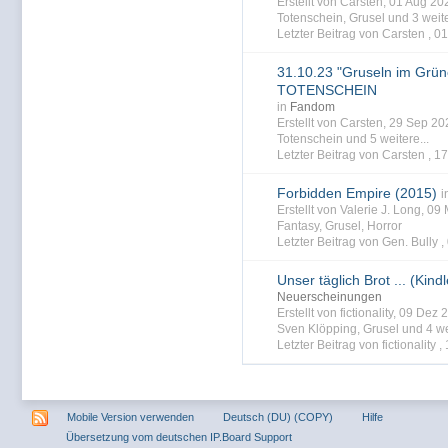
Erstellt von Carsten, 01 Aug 2
Totenschein
,
Grusel
und 3 weite
Letzter Beitrag von Carsten ,
01
31.10.23 "Gruseln im Grün
TOTENSCHEIN
in
Fandom
Erstellt von Carsten, 29 Sep 2
Totenschein
und 5 weitere...
Letzter Beitrag von Carsten ,
17
Forbidden Empire (2015)
i
Erstellt von Valerie J. Long, 0
Fantasy
,
Grusel
,
Horror
Letzter Beitrag von Gen. Bully ,
Unser täglich Brot ... (Kin
Neuerscheinungen
Erstellt von fictionality, 09 De
Sven Klöpping
,
Grusel
und 4 we
Letzter Beitrag von fictionality ,
Mobile Version verwenden
Deutsch (DU) (COPY)
Hilfe
Übersetzung vom deutschen IP.Board Support