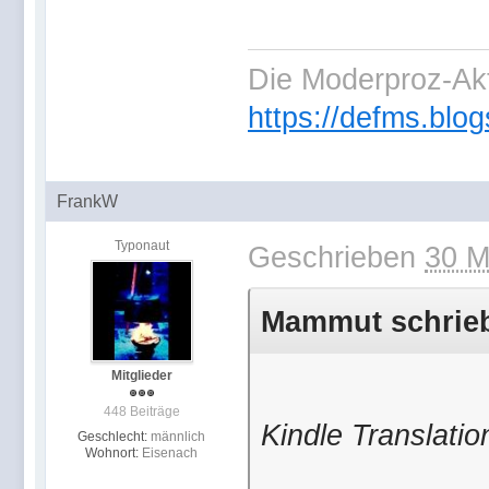
Die Moderproz-Ak
https://defms.blog
FrankW
Typonaut
Geschrieben
30 M
Mammut schrieb 
Mitglieder
448 Beiträge
Kindle Translatio
Geschlecht:
männlich
Wohnort:
Eisenach
...