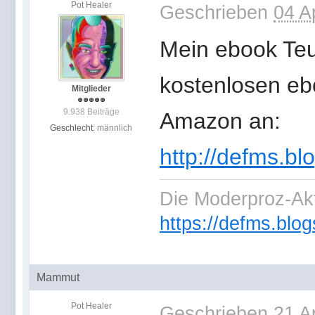
Pot Healer
Geschrieben
04 A
Mein ebook Teut
kostenlosen eb
Mitglieder
9.938 Beiträge
Amazon an:
Geschlecht:
männlich
http://defms.bl
Die Moderproz-Ak
https://defms.blog
Mammut
Pot Healer
Geschrieben
21 A