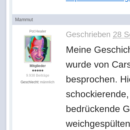
Mammut
Pot Healer
Geschrieben
28 S
Meine Geschic
wurde von Cars
Mitglieder
9.938 Beiträge
besprochen. Hie
Geschlecht:
männlich
schockierende, 
bedrückende Ge
weichgespülten 