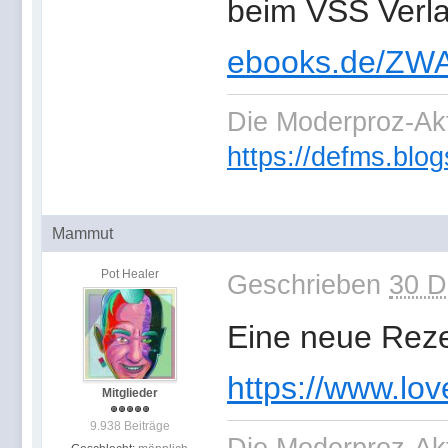
beim VSS Verl
ebooks.de/ZW
Die Moderproz-Ak
https://defms.blog
Mammut
Pot Healer
Geschrieben
30 D
Eine neue Reze
https://www.lov
Mitglieder
9.938 Beiträge