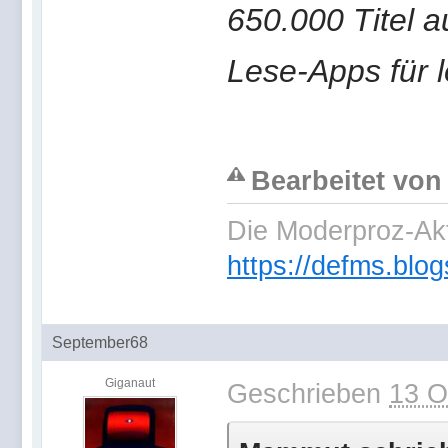
650.000 Titel a
Lese-Apps für l
Bearbeitet von
Die Moderproz-Ak
https://defms.blog
September68
Giganaut
Geschrieben
13 O