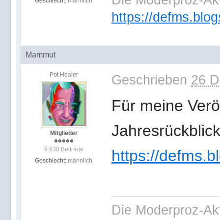
Die Moderproz-Ak
Geschlecht:
männlich
https://defms.blog
Mammut
Pot Healer
Geschrieben
26 D
Für meine Verö
Jahresrückblick
Mitglieder
9.938 Beiträge
https://defms.b
Geschlecht:
männlich
Die Moderproz-Ak