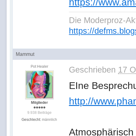
https://www.a
Die Moderproz-Ak
https://defms.blog
Mammut
Pot Healer
Geschrieben
17 O
EIne Besprech
http://www.phan
Mitglieder
9.938 Beiträge
Geschlecht:
männlich
Atmosphärisch d