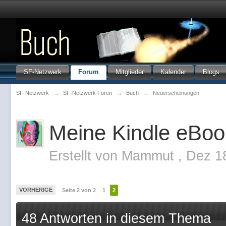
SF-Netzwerk
Forum
Mitglieder
Kalender
Blogs
SF-Netzwerk
→
SF-Netzwerk Foren
→
Buch
→
Neuerscheinungen
Meine Kindle eBoo
Erstellt von
Mammut
,
Dez 1
VORHERIGE
Seite 2 von 2
1
2
48 Antworten in diesem Thema