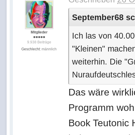
September68 sch
Mitglieder
Ich las von 40.00
9.938 Beiträge
"Kleinen" machen
Geschlecht:
männlich
weiterhin. Die "
Nuraufdeutschles
Das wäre wirkl
Programm wohl 
Book Teutonic H