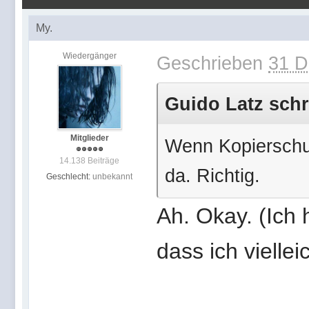
My.
Wiedergänger
Geschrieben
31 D
Guido Latz schr
Mitglieder
Wenn Kopierschut
14.138 Beiträge
da. Richtig.
Geschlecht:
unbekannt
Ah. Okay. (Ich 
dass ich viellei