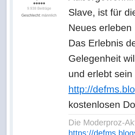
9.938 Beiträge
Slave, ist für 
Geschlecht:
männlich
Neues erleben 
Das Erlebnis de
Gelegenheit wil
und erlebt sei
http://defms.bl
kostenlosen D
Die Moderproz-Ak
https://defms.blog