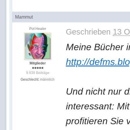
Mammut
Pot Healer
Geschrieben
13 O
Meine Bücher in
http://defms.bl
Mitglieder
9.938 Beiträge
Geschlecht:
männlich
Und nicht nur d
interessant: M
profitieren Sie