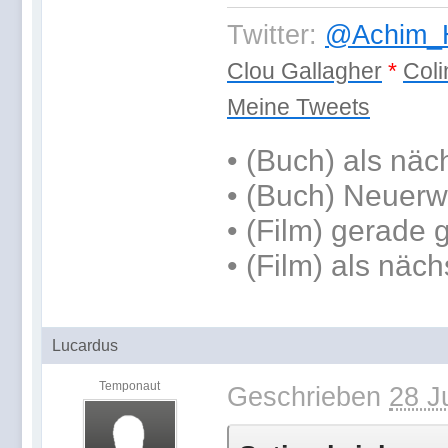
Twitter:
@Achim_H
Clou Gallagher
*
Coli
Meine Tweets
•
(Buch) als näc
• (Buch) Neuerw
• (Film) gerade
• (Film) als näch
Lucardus
Temponaut
Geschrieben
28 J