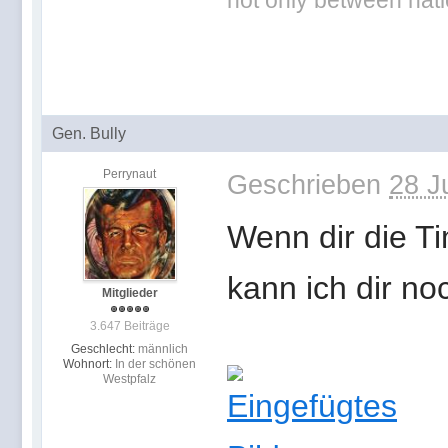
not only between nat
Gen. Bully
Perrynaut
Geschrieben
28 J
Wenn dir die T
kann ich dir no
Mitglieder
3.647 Beiträge
Geschlecht:
männlich
Wohnort:
In der schönen
Westpfalz