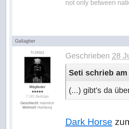
not only between nat
Gallagher
TI 29501
Geschrieben
28 J
Seti schrieb am 
Mitglieder
(...) gibt's da ü
7.181 Beiträge
Geschlecht:
männlich
Wohnort:
Hamburg
Dark Horse
zum 