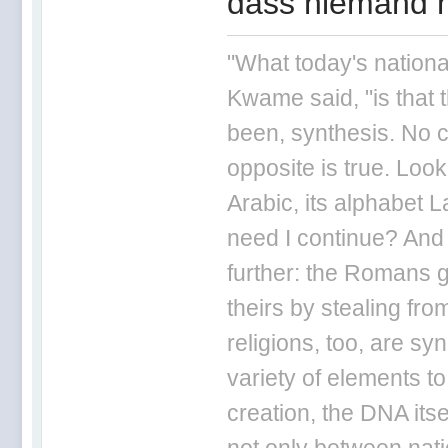
dass niemand 
"What today's nationa
Kwame said, "is that 
been, synthesis. No ci
opposite is true. Loo
Arabic, its alphabet L
need I continue? And
further: the Romans g
theirs by stealing fr
religions, too, are sy
variety of elements to
creation, the DNA itse