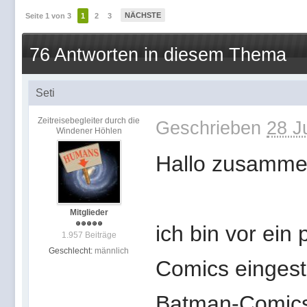
NÄCHSTE
Seite 1 von 3
1
2
3
76 Antworten in diesem Thema
Seti
Zeitreisebegleiter durch die
Geschrieben
28 J
Windener Höhlen
Hallo zusamme
Mitglieder
ich bin vor ein
1.957 Beiträge
Geschlecht:
männlich
Comics eingest
Batman-Comics 