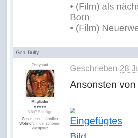
• (Film) als näc
Born
• (Film) Neuerwe
Gen. Bully
Perrynaut
Geschrieben
28 J
Ansonsten von
Mitglieder
3.647 Beiträge
Geschlecht:
männlich
Wohnort:
In der schönen
Westpfalz