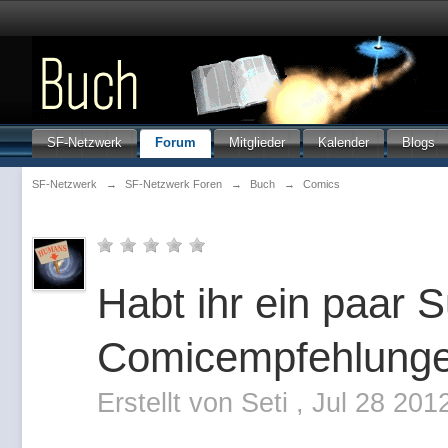
SF-Netzwerk
Forum
Mitglieder
Kalender
Blogs
SF-Netzwerk
→
SF-Netzwerk Foren
→
Buch
→
Comics
Habt ihr ein paar 
Comicempfehlung
Erstellt von
Seti
,
Jul 28 201