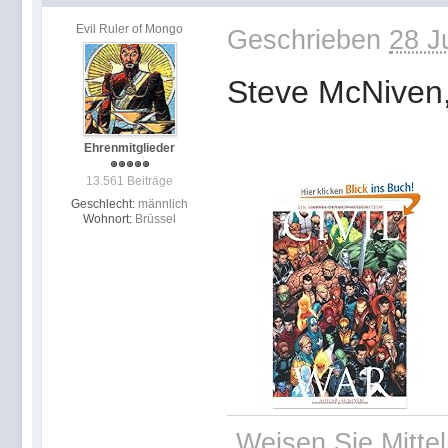
Evil Ruler of Mongo
Geschrieben
28 J
Steve McNiven, 
Ehrenmitglieder
13.561 Beiträge
Geschlecht:
männlich
Wohnort:
Brüssel
„Weisen Sie Mitte