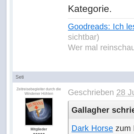
Kategorie.
Goodreads: Ich le
sichtbar)
Wer mal reinschau
Seti
Zeitreisebegleiter durch die
Geschrieben
28 J
Windener Höhlen
Gallagher schrie
Dark Horse
zum Bl
Mitglieder