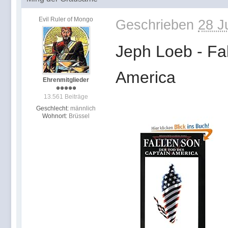
Evil Ruler of Mongo
Geschrieben
28 J
Jeph Loeb - Fa
America
Ehrenmitglieder
13.561 Beiträge
Geschlecht:
männlich
Wohnort:
Brüssel