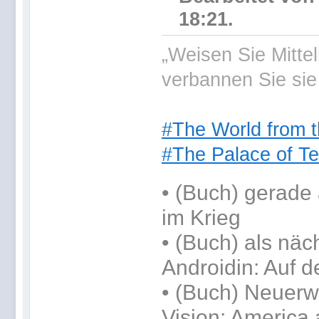
18:21.
„Weisen Sie Mitte
verbannen Sie sie
#The World from t
#The Palace of Te
•
(Buch) gerade 
im Krieg
•
(Buch) als näc
Androidin: Auf d
• (Buch) Neuerwe
Vision: America 