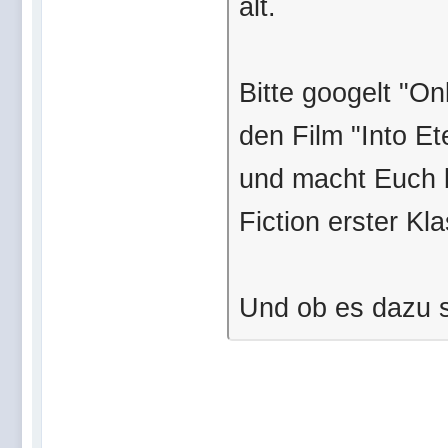
alt.
Bitte googelt "O
den Film "Into Et
und macht Euch b
Fiction erster Kl
Und ob es dazu sc