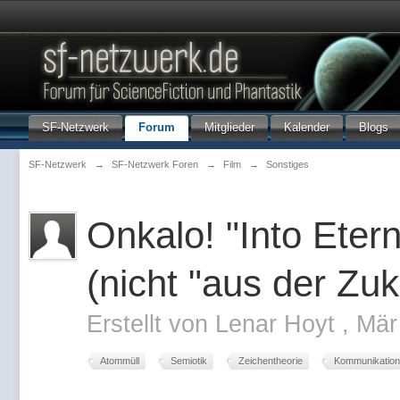
SF-Netzwerk
Forum
Mitglieder
Kalender
Blogs
SF-Netzwerk
→
SF-Netzwerk Foren
→
Film
→
Sonstiges
Onkalo! "Into Etern
(nicht "aus der Zuk
Erstellt von
Lenar Hoyt
,
Mär
Atommüll
Semiotik
Zeichentheorie
Kommunikation