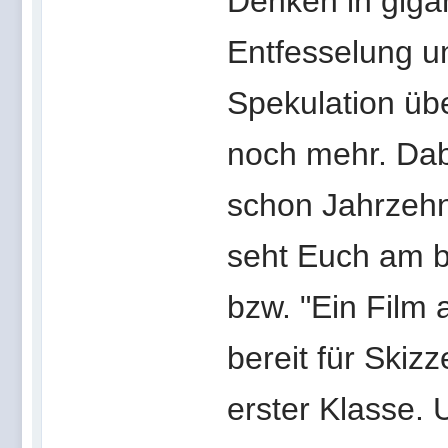
Denken in giga
Entfesselung un
Spekulation üb
noch mehr. Dab
schon Jahrzehnt
seht Euch am be
bzw. "Ein Film
bereit für Skiz
erster Klasse.