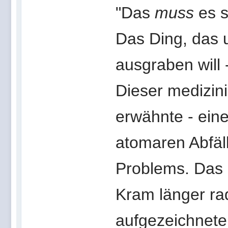
"Das
muss
es s
Das Ding, das 
ausgraben will 
Dieser medizin
erwähnte - ein
atomaren Abfäll
Problems. Das e
Kram länger rad
aufgezeichnete