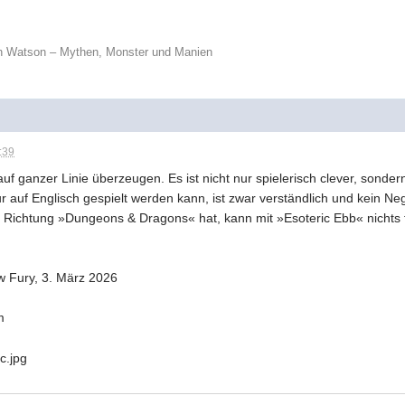
n Watson – Mythen, Monster und Manien
:39
uf ganzer Linie überzeugen. Es ist nicht nur spielerisch clever, sondern
r auf Englisch gespielt werden kann, ist zwar verständlich und kein Ne
in Richtung »Dungeons & Dragons« hat, kann mit »Esoteric Ebb« nichts
w Fury, 3. März 2026
m