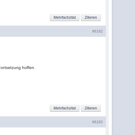
Mehrfachzitat
Zitieren
#6182
Fortsetzung hoffen.
Mehrfachzitat
Zitieren
#6183