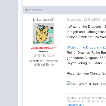
lapismont
Linksgrünversifft
Geschrieben
28 Mai 2026 - 18
»Wrath of the Dragons – 
Intrigen und Liebesgeflüs
bleiben Ambiente und Werk
Wrath of the Dragons – Zo
Globalmoderator++
Reihe: Drachen-Reihe Ba
18.654 Beiträge
gebundene Ausgabe, 832 
Geschlecht:
unbekannt
Heyne Verlag, 13. Mai 20
Wohnort:
Berlin
Rezension von Christel S
Überlicht und Beamen wird von
Moderator im Unterforum Fan
Fantasyguide