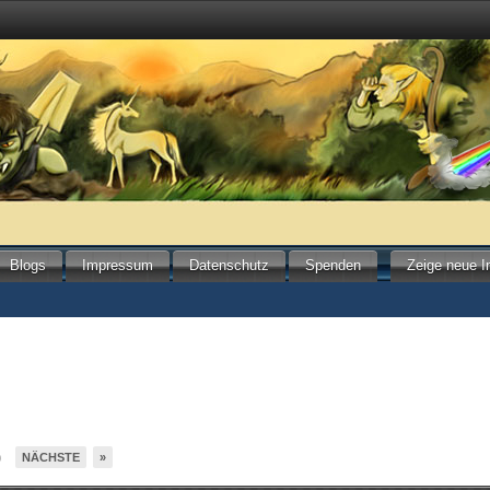
Blogs
Impressum
Datenschutz
Spenden
Zeige neue I
NÄCHSTE
»
9