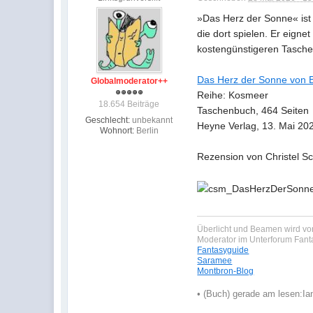
»Das Herz der Sonne« ist
die dort spielen. Er eigne
kostengünstigeren Tasch
Das Herz der Sonne von 
Globalmoderator++
Reihe: Kosmeer
18.654 Beiträge
Taschenbuch, 464 Seiten
Geschlecht:
unbekannt
Heyne Verlag, 13. Mai 20
Wohnort:
Berlin
Rezension von Christel S
Überlicht und Beamen wird von
Moderator im Unterforum Fan
Fantasyguide
Saramee
Montbron-Blog
•
(Buch) gerade am lesen:
Ia