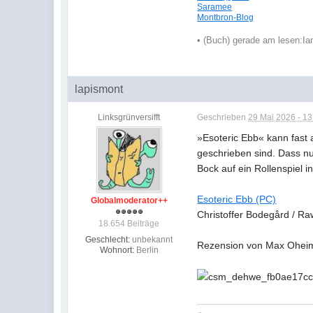
Saramee
Montbron-Blog
•
(Buch) gerade am lesen:
Ia
lapismont
Linksgrünversifft
Geschrieben
29 Mai 2026 - 13
»Esoteric Ebb« kann fast a
geschrieben sind. Dass nu
Bock auf ein Rollenspiel 
Esoteric Ebb (PC)
Globalmoderator++
Christoffer Bodegård / Ra
18.654 Beiträge
Geschlecht:
unbekannt
Rezension von Max Ohei
Wohnort:
Berlin