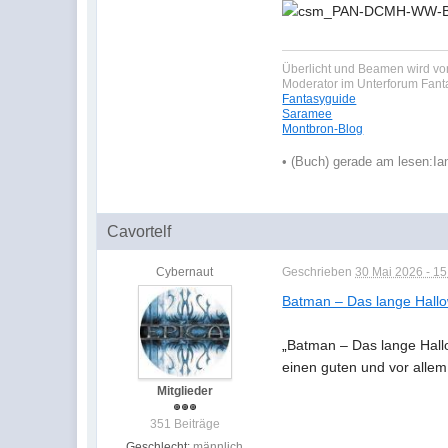
Überlicht und Beamen wird von
Moderator im Unterforum Fan
Fantasyguide
Saramee
Montbron-Blog
•
(Buch) gerade am lesen:
Ia
Cavortelf
Cybernaut
Geschrieben
30 Mai 2026 - 15
Batman – Das lange Hallo
„
Batman – Das lange Hallo
einen guten und vor alle
Mitglieder
351 Beiträge
Geschlecht:
männlich