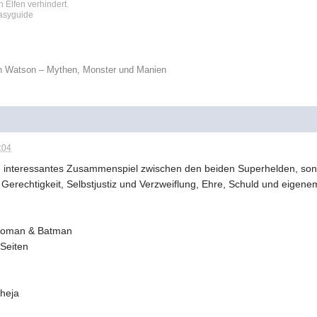
 Elfen verhindert.
tasyguide
n Watson – Mythen, Monster und Manien
:04
 ein interessantes Zusammenspiel zwischen den beiden Superhelden, 
Gerechtigkeit, Selbstjustiz und Verzweiflung, Ehre, Schuld und eigen
Woman & Batman
Seiten
cheja