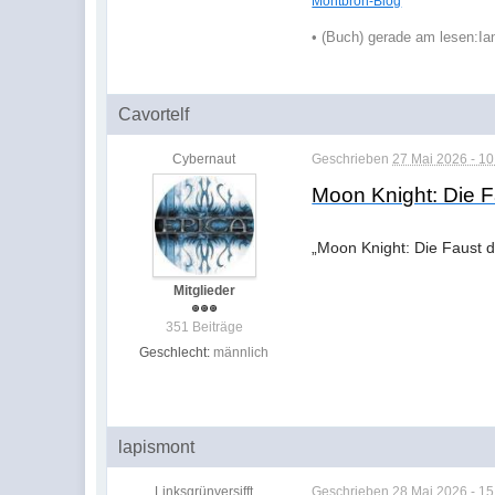
Montbron-Blog
•
(Buch) gerade am lesen:
Ia
Cavortelf
Cybernaut
Geschrieben
27 Mai 2026 - 10
Moon Knight: Die F
„Moon Knight: Die Faust d
Mitglieder
351 Beiträge
Geschlecht:
männlich
lapismont
Linksgrünversifft
Geschrieben
28 Mai 2026 - 15