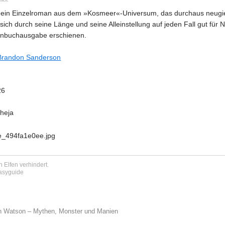
 ein Einzelroman aus dem »Kosmeer«-Universum, das durchaus neugie
t sich durch seine Länge und seine Alleinstellung auf jeden Fall gut für 
enbuchausgabe erschienen.
Brandon Sanderson
26
cheja
 Elfen verhindert.
tasyguide
n Watson – Mythen, Monster und Manien