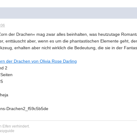
:06
Zorn der Drachen« mag zwar alles beinhalten, was heutzutage Romanta
ter, enttäuscht aber, wenn es um die phantastischen Elemente geht, d
zeug, erhalten aber nicht wirklich die Bedeutung, die sie in der Fant
rn der Drachen von Olivia Rose Darling
nd 2
Seiten
25
cheja
 Elfen verhindert.
tasyguide