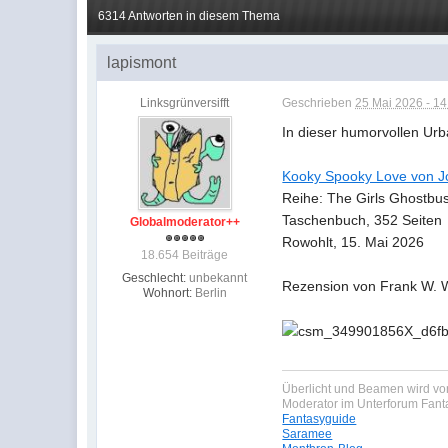
6314 Antworten in diesem Thema
lapismont
Linksgrünversifft
Geschrieben
25 Mai 2026 - 14
In dieser humorvollen Urb
Kooky Spooky Love von Jo
Reihe: The Girls Ghostbu
Taschenbuch, 352 Seiten
Globalmoderator++
Rowohlt, 15. Mai 2026
18.654 Beiträge
Geschlecht:
unbekannt
Rezension von Frank W. 
Wohnort:
Berlin
Überlicht und Beamen wird von
Moderator im Unterforum Fan
Fantasyguide
Saramee