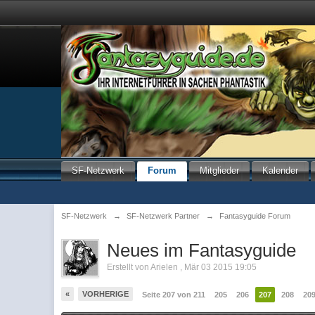
SF-Netzwerk
Forum
Mitglieder
Kalender
SF-Netzwerk
→
SF-Netzwerk Partner
→
Fantasyguide Forum
Neues im Fantasyguide
Erstellt von
Arielen
,
Mär 03 2015 19:05
«
VORHERIGE
Seite 207 von 211
205
206
207
208
20