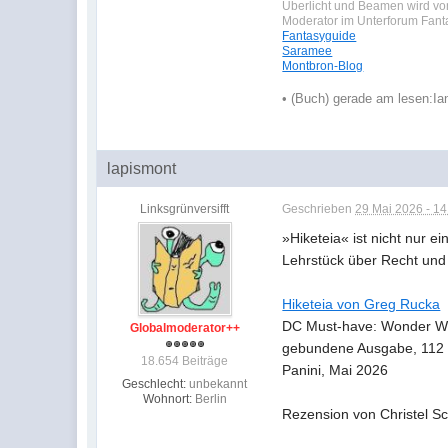
Überlicht und Beamen wird von
Moderator im Unterforum Fan
Fantasyguide
Saramee
Montbron-Blog
•
(Buch) gerade am lesen:
Ia
lapismont
Linksgrünversifft
Geschrieben
29 Mai 2026 - 14
»Hiketeia« ist nicht nur
Lehrstück über Recht und 
Hiketeia von Greg Rucka
DC Must-have: Wonder 
Globalmoderator++
gebundene Ausgabe, 112 
18.654 Beiträge
Panini, Mai 2026
Geschlecht:
unbekannt
Wohnort:
Berlin
Rezension von Christel S