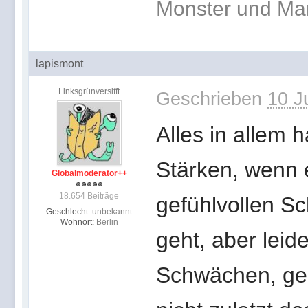
Monster und Ma
lapismont
Linksgrünversifft
Geschrieben
10 J
Alles in allem 
Stärken, wenn 
Globalmoderator++
18.654 Beiträge
gefühlvollen S
Geschlecht:
unbekannt
Wohnort:
Berlin
geht, aber lei
Schwächen, ge