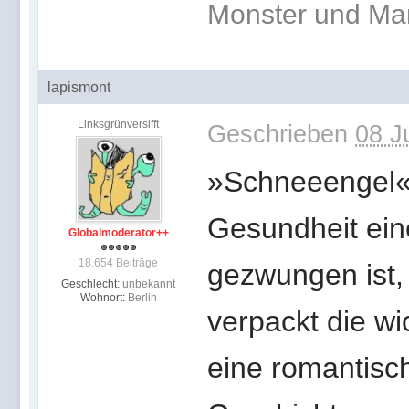
Monster und Ma
lapismont
Linksgrünversifft
Geschrieben
08 J
»Schneeengel« 
Gesundheit ein
Globalmoderator++
18.654 Beiträge
gezwungen ist
Geschlecht:
unbekannt
Wohnort:
Berlin
verpackt die wi
eine romantisc