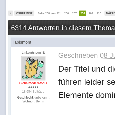
«
VORHERIGE
NÄCH
Seite 208 von 211
206
207
208
209
210
6314 Antworten in diesem Thema
lapismont
Linksgrünversifft
Geschrieben
08 J
Der Titel und 
führen leider s
Globalmoderator++
18.654 Beiträge
Elemente domin
Geschlecht:
unbekannt
Wohnort:
Berlin