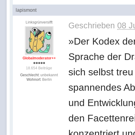
lapismont
Linksgrünversifft
Geschrieben
08 J
»Der Kodex der
Sprache der Dra
Globalmoderator++
18.654 Beiträge
sich selbst treu
Geschlecht:
unbekannt
Wohnort:
Berlin
spannendes Abe
und Entwicklung
den Facettenre
konzentriert u