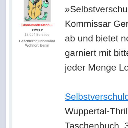
»Selbstverschu
Kommissar Gers
Globalmoderator++
18.654 Beiträge
ab und bietet 
Geschlecht:
unbekannt
Wohnort:
Berlin
garniert mit bi
jeder Menge Lok
Selbstverschul
Wuppertal-Thril
Taschenbuch, 3