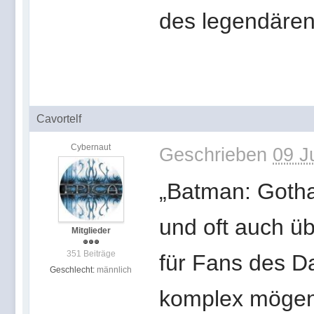
des legendären
Cavortelf
Cybernaut
Geschrieben
09 J
„Batman: Gotha
und oft auch ü
Mitglieder
351 Beiträge
für Fans des Da
Geschlecht:
männlich
komplex mögen.