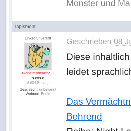
Monster und Ma
lapismont
Linksgrünversifft
Geschrieben
08 J
Diese inhaltli
leidet sprachli
Globalmoderator++
18.654 Beiträge
Geschlecht:
unbekannt
Wohnort:
Berlin
Das Vermächtni
Behrend