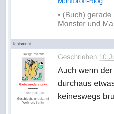
Montbron-Blog
•
(Buch) gerade 
Monster und Ma
lapismont
Linksgrünversifft
Geschrieben
10 J
Auch wenn der 
durchaus etwas 
Globalmoderator++
18.654 Beiträge
keineswegs brut
Geschlecht:
unbekannt
Wohnort:
Berlin