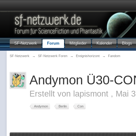
SF-Netzwerk
Forum
Mitglieder
Kalender
Blogs
SF-Netzwerk
→
SF-Netzwerk Foren
→
Ereignishorizont
→
Fandom
Andymon Ü30-CON 
Erstellt von
lapismont
,
Mai 3
Andymon
Berlin
Con