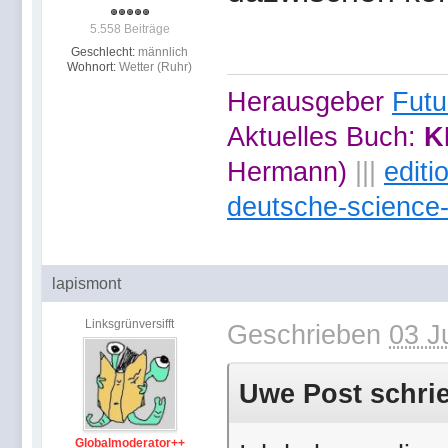
5.558 Beiträge
Geschlecht:
männlich
Wohnort:
Wetter (Ruhr)
Herausgeber
Futu
Aktuelles Buch:
K
Hermann)
|||
edit
deutsche-science-
lapismont
Linksgrünversifft
Geschrieben
03 J
Uwe Post schrie
Globalmoderator++