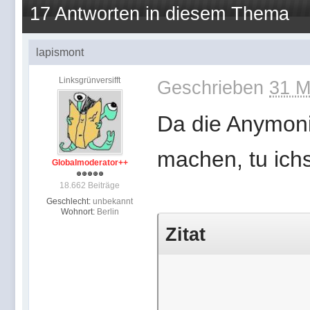
17 Antworten in diesem Thema
lapismont
Linksgrünversifft
Geschrieben
31 M
Da die Anymoni
machen, tu ichs
Globalmoderator++
18.662 Beiträge
Geschlecht:
unbekannt
Wohnort:
Berlin
Zitat