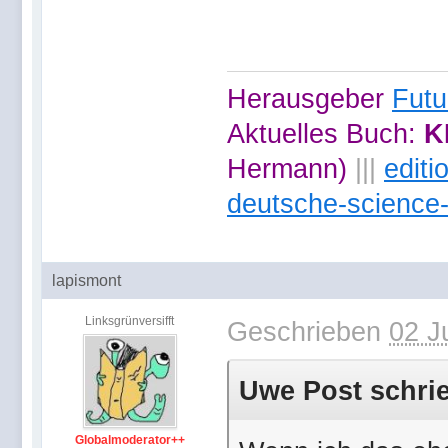
Herausgeber
Futu
Aktuelles Buch:
K
Hermann)
|||
edit
deutsche-science-
lapismont
Linksgrünversifft
Geschrieben
02 J
Uwe Post schrie
Globalmoderator++