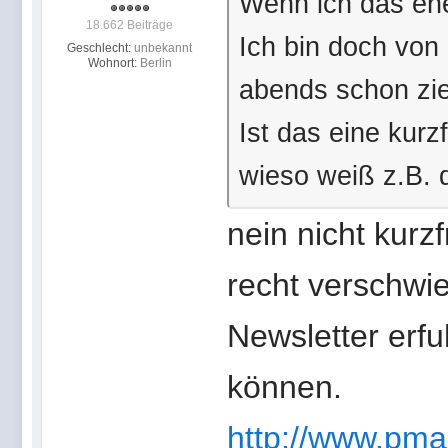
Wenn ich das eh
18.662 Beiträge
Ich bin doch von 
Geschlecht:
unbekannt
Wohnort:
Berlin
abends schon ziem
Ist das eine kurz
wieso weiß z.B. 
nein nicht kurzf
recht verschwi
Newsletter erfu
können.
http://www.pma