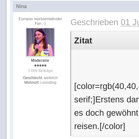
Nina
Europas repräsentativster
Geschrieben
01 J
Fan ;-)
Zitat
Moderator
3.689 Beiträge
Geschlecht:
weiblich
Wohnort:
Leonding
[color=rgb(40,40,4
serif;]Erstens da
es doch gewöhnt
reisen.[/color]