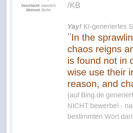
/KB
Geschlecht:
männlich
Wohnort:
Berlin
Yay!
KI-generiertes S
"
In the sprawli
chaos reigns an
is found not in
wise use their 
reason, and cha
(auf Bing.de generier
NICHT bewerbe! - nac
bestimmten Wort darin