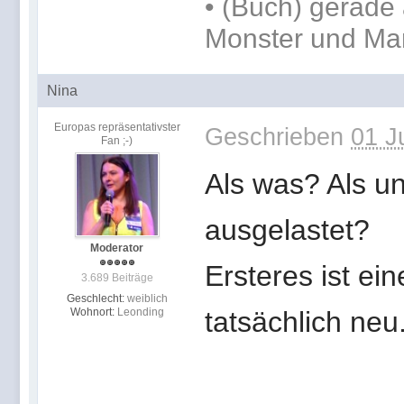
•
(Buch) gerade 
Monster und Ma
Nina
Europas repräsentativster
Geschrieben
01 J
Fan ;-)
Als was? Als un
ausgelastet?
Moderator
Ersteres ist ei
3.689 Beiträge
Geschlecht:
weiblich
Wohnort:
Leonding
tatsächlich neu