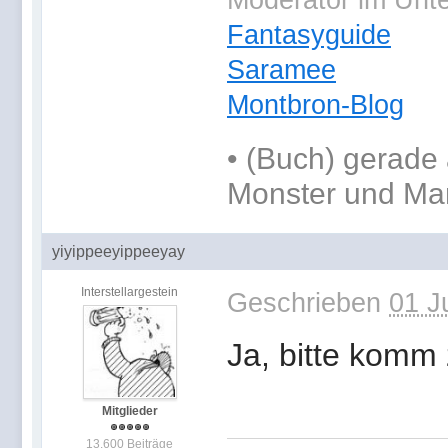
Moderator im Unt
Fantasyguide
Saramee
Montbron-Blog
•
(Buch) gerade 
Monster und Ma
yiyippeeyippeeyay
Interstellargestein
Geschrieben
01 J
Ja, bitte komm
Mitglieder
13.600 Beiträge