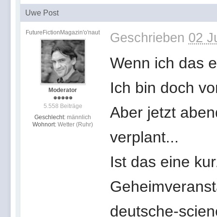
Uwe Post
FutureFictionMagazin'o'naut
Geschrieben
02 J
Wenn ich das 
Ich bin doch vo
Moderator
5.558 Beiträge
Aber jetzt aben
Geschlecht:
männlich
Wohnort:
Wetter (Ruhr)
verplant...
Ist das eine kur
Geheimveransta
deutsche-scien