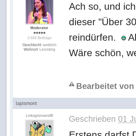
Ach so, und ic
dieser "Über 30
Moderator
reindürfen.
Ab
3.689 Beiträge
Geschlecht:
weiblich
Wohnort:
Leonding
Wäre schön, w
Bearbeitet von 
lapismont
Linksgrünversifft
Geschrieben
01 J
Erstens darfst 