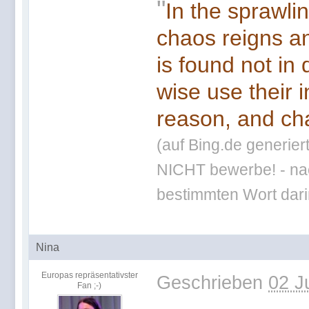
"
In the sprawli
chaos reigns an
is found not in
wise use their 
reason, and cha
(auf Bing.de generier
NICHT bewerbe! - nac
bestimmten Wort darin
Nina
Europas repräsentativster
Geschrieben
02 J
Fan ;-)