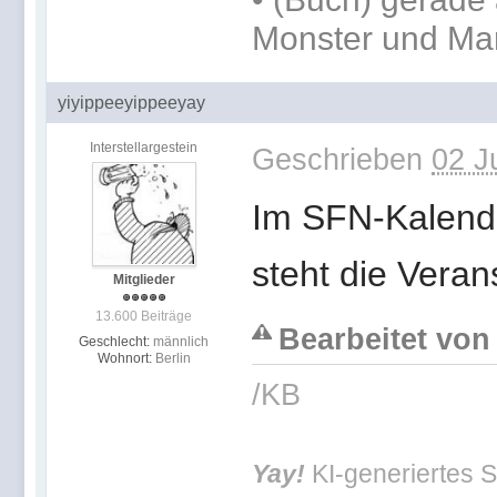
Monster und Ma
yiyippeeyippeeyay
Interstellargestein
Geschrieben
02 J
Im SFN-Kalend
steht die Veran
Mitglieder
13.600 Beiträge
Bearbeitet von 
Geschlecht:
männlich
Wohnort:
Berlin
/KB
Yay!
KI-generiertes S