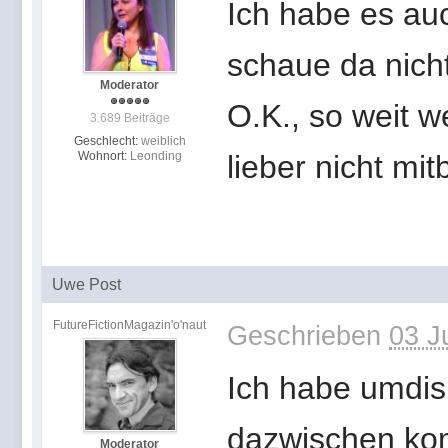
Ich habe es au
schaue da nicht
Moderator
O.K., so weit w
3.689 Beiträge
Geschlecht:
weiblich
Wohnort:
Leonding
lieber nicht 
Uwe Post
FutureFictionMagazin'o'naut
Geschrieben
03 J
Ich habe umdis
dazwischen ko
Moderator