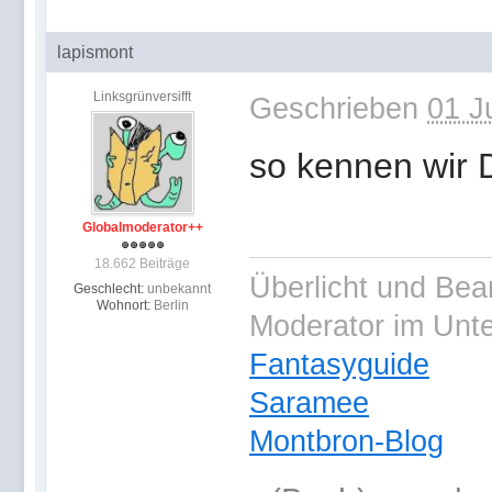
lapismont
Linksgrünversifft
Geschrieben
01 J
so kennen wir 
Globalmoderator++
18.662 Beiträge
Überlicht und Bea
Geschlecht:
unbekannt
Wohnort:
Berlin
Moderator im Unt
Fantasyguide
Saramee
Montbron-Blog