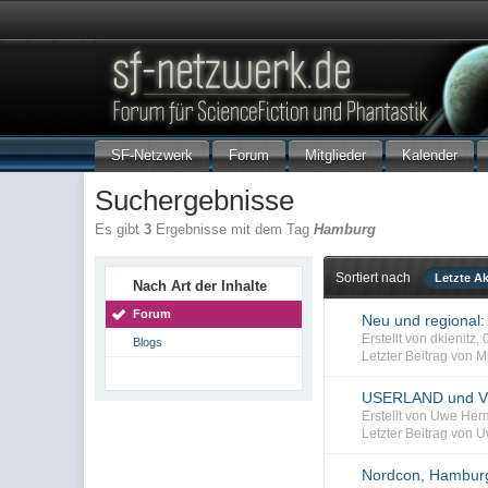
SF-Netzwerk
Forum
Mitglieder
Kalender
Suchergebnisse
Es gibt
3
Ergebnisse mit dem Tag
Hamburg
Sortiert nach
Letzte Ak
Nach Art der Inhalte
Forum
Neu und regional:
Erstellt von dkienitz
Blogs
Letzter Beitrag von Mi
USERLAND und V
Erstellt von Uwe He
Letzter Beitrag von
Nordcon, Hamburg