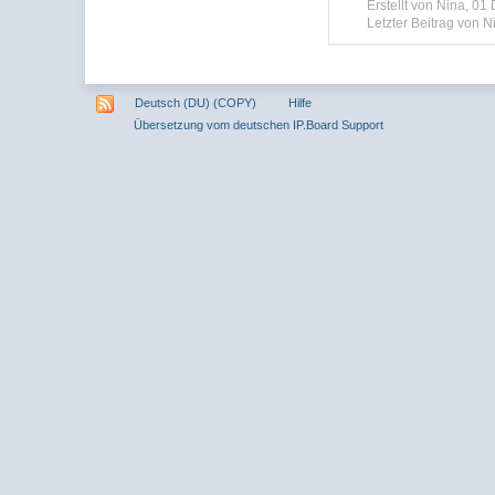
Erstellt von Nina, 0
Letzter Beitrag von N
Deutsch (DU) (COPY)
Hilfe
Übersetzung vom deutschen IP.Board Support