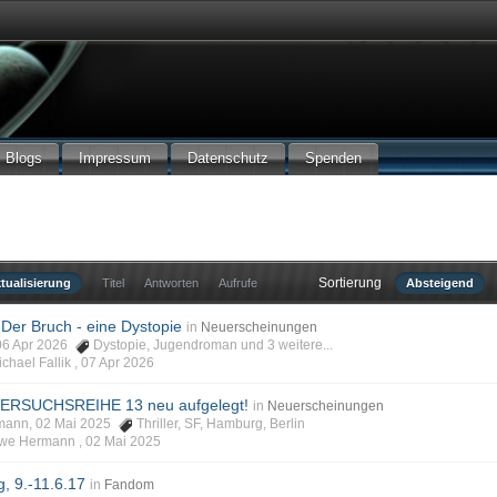
Blogs
Impressum
Datenschutz
Spenden
Sortierung
tualisierung
Titel
Antworten
Aufrufe
Absteigend
 Der Bruch - eine Dystopie
in
Neuerscheinungen
, 06 Apr 2026
Dystopie
,
Jugendroman
und 3 weitere...
chael Fallik ,
07 Apr 2026
ERSUCHSREIHE 13 neu aufgelegt!
in
Neuerscheinungen
rmann, 02 Mai 2025
Thriller
,
SF
,
Hamburg
,
Berlin
 Uwe Hermann ,
02 Mai 2025
, 9.-11.6.17
in
Fandom