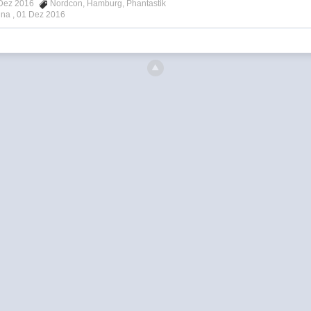
1 Dez 2016
Nordcon
,
Hamburg
,
Phantastik
ina ,
01 Dez 2016