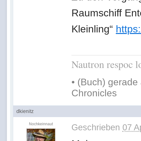
Raumschiff Ente
Kleinling“
https
Nautron respoc lo
•
(Buch) gerade 
Chronicles
dkienitz
Nochkeinnaut
Geschrieben
07 A