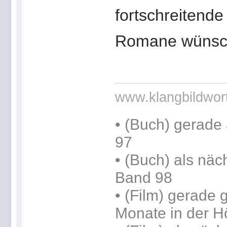
fortschreitend
Romane wünsch
www.klangbildwor
•
(Buch) gerade 
97
•
(Buch) als näc
Band 98
• (Film) gerade
Monate in der H