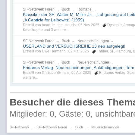
SF-Netzwerk Foren
→
Buch
→
Romane
→
Klassiker der SF: Walter M. Miller Jr. - „Lobgesang auf Leibo
„A Canticle for Leibowitz“ (1959)
Erstellt von head_in_the_clouds ,
06 Nov 2025
Dystopie
,
Armag
Katastrophe
und 3 weitere...
SF-Netzwerk Foren
→
Buch
→
Neuerscheinungen
→
USERLAND und VERSUCHSREIHE 13 neu aufgelegt!
Erstellt von Uwe Hermann ,
02 Mai 2025
Thriller
,
SF
,
Hamburg
,
B
SF-Netzwerk Foren
→
Buch
→
Neuerscheinungen
→
Eridanus Verlag: Neuerscheinungen, Ankündigungen, Termi
Erstellt von ChristophGrimm ,
05 Apr 2025
Eridanus Verlag
,
Scie
weitere...
Besucher die dieses Thema
Mitglieder: 0, Gäste: 0, unsichtbar
SF-Netzwerk
→
SF-Netzwerk Foren
→
Buch
→
Neuerscheinungen