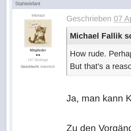
Stahlelefant
Infonaut
Geschrieben
07 A
Michael Fallik s
Mitglieder
How rude. Perhap
187 Beiträge
But that's a reas
Geschlecht:
männlich
Ja, man kann Kr
Zu den Vorgäng