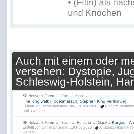
• (Film) als nä
und Knochen
Auch mit einem oder me
versehen: Dystopie, J
Schleswig-Holstein, H
SF-Netzwerk Foren
→
Film
→
Kino
→
The long walk (Todesmarsch) Stephen King Verfilmung
Erstellt von Rezensionsnerdista ,
19 Jan 2026
Richard Bachma
und 3 weitere...
Saskia Karges - A
SF-Netzwerk Foren
→
Buch
→
Romane
→
Erstellt von ChristophGrimm ,
18 Nov 2025
AmateaSaskia Karge
weitere...