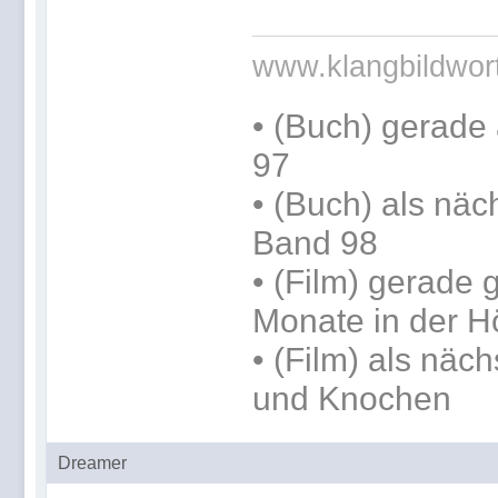
www.klangbildwor
•
(Buch) gerade 
97
•
(Buch) als näc
Band 98
• (Film) gerade
Monate in der H
• (Film) als nä
und Knochen
Dreamer