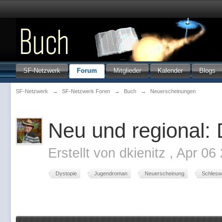
SF-Netzwerk
Forum
Mitglieder
Kalender
Blogs
SF-Netzwerk
→
SF-Netzwerk Foren
→
Buch
→
Neuerscheinungen
Neu und regional: 
Erstellt von
dkienitz
,
Apr 06
Dystopie
Jugendroman
Neuerscheinung
Schleswi