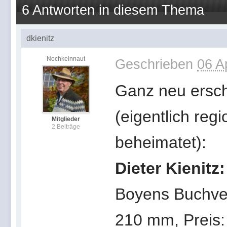
6 Antworten in diesem Thema
dkienitz
Nochkeinnaut
Geschrieben
06 A
Ganz neu ersc
(eigentlich reg
Mitglieder
2 Beiträge
beheimatet):
Dieter Kienitz
Boyens Buchver
210 mm, Preis: