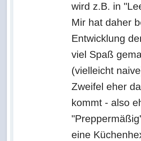
wird z.B. in "L
Mir hat daher b
Entwicklung d
viel Spaß gema
(vielleicht nai
Zweifel eher d
kommt - also e
"Preppermäßig" 
eine Küchenhex